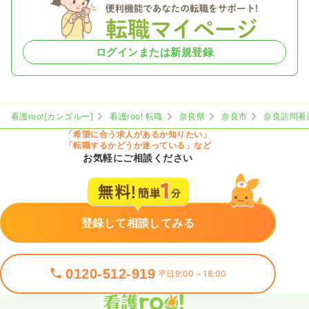
ログインまたは新規登録
看護roo![カンゴルー]
看護roo! 転職
奈良県
奈良市
奈良訪問看
「希望に合う求人があるか知りたい」
「転職するかどうか迷っている」など
お気軽にご相談ください
登録して相談してみる
0120-512-919
平日9:00～18:00