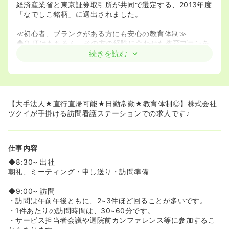
経済産業省と東京証券取引所が共同で選定する、2013年度
「なでしこ銘柄」に選出されました。
≪初心者、ブランクがある方にも安心の教育体制≫
◆OJTはもちろん、その方の経験に合わせた教育プランを
組んで下さるため、訪問看護初心者や、看護師としてブラ
続きを読む
ンクのある方にも安心です♪
◆eラーニングで勉強することもできるため、お仕事に不
安がある方も勉強してお仕事になれることができます！
≪様々な取り組みをしています！≫
【大手法人★直行直帰可能★日勤常勤★教育体制◎】株式会社
◆株式会社ツクイは、「女性の活躍を応援する行動宣言」
ツクイが手掛ける訪問看護ステーションでの求人です♪
を行い、女性が活躍できる環境づくりに努めています。
◆スタッフの中で話し合いの中で良い職場を作っていこう
という考えのもと、風通しの良い職場を目指しています♪
仕事内容
◆様々な働き方が可能なため、まずはご相談ください！
◆8:30~ 出社
朝礼、ミーティング・申し送り・訪問準備
◆9:00~ 訪問
・訪問は午前午後ともに、2~3件ほど回ることが多いです。
・1件あたりの訪問時間は、30~60分です。
・サービス担当者会議や退院前カンファレンス等に参加するこ