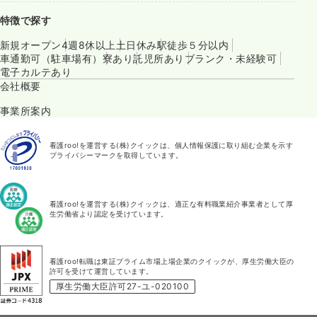
特徴で探す
新規オープン
4週8休以上
土日休み
駅徒歩５分以内
車通勤可（駐車場有）
寮あり
託児所あり
ブランク・未経験可
電子カルテあり
会社概要
事業所案内
看護roo!を運営する(株)クイックは、個人情報保護に取り組む企業を示す
プライバシーマークを取得しています。
看護roo!を運営する(株)クイックは、適正な有料職業紹介事業者として厚
生労働省より認定を受けています。
看護roo!転職は東証プライム市場上場企業のクイックが、厚生労働大臣の
許可を受けて運営しています。
厚生労働大臣許可27-ユ-020100