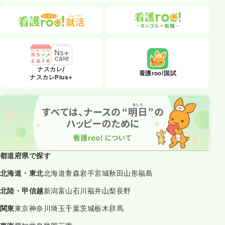
ナスカレ/
看護roo!国試
ナスカレPlus+
都道府県で探す
北海道・東北
北海道
青森
岩手
宮城
秋田
山形
福島
北陸・甲信越
新潟
富山
石川
福井
山梨
長野
関東
東京
神奈川
埼玉
千葉
茨城
栃木
群馬