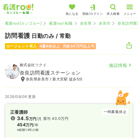
気になる
登録/ログイン
求人検索
メニュー
看護roo![カンゴルー]
看護roo! 転職
奈良県
奈良市
奈良訪問看
訪問看護
日勤のみ / 常勤
エージェント求人
4週8休以上
月給34万円以上可
株式会社ツクイ
施設情報
奈良訪問看護ステーション
奈良県奈良市 / 新大宮駅 徒歩5分
2026/08/06 更新
正看護師
一時募集休止
34.5
賞与 40.0万円
万円
/月
454
万円
/年
※経験14年の例