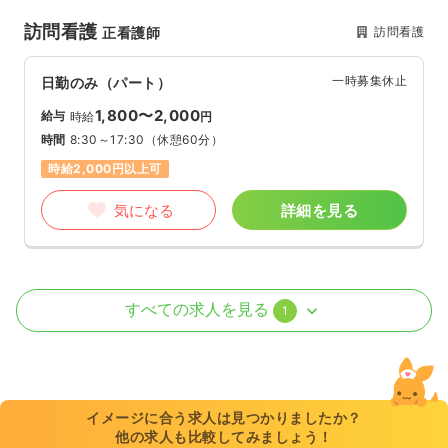
訪問看護
訪問看護
正看護師
一時募集休止
日勤のみ（パート）
1,800〜2,000
給与
時給
円
時間
8:30～17:30
（休憩60分）
時給2,000円以上可
気になる
詳細を見る
訪問看護
訪問看護
正看護師 / 管理職
すべての求人を見る
1
一時募集休止
日勤のみ（常勤）
35.6〜40.1
給与
万円
/月
賞与40.0〜52.0万円
※一例
イメージに合う求人は見つかりましたか？
時間
8:30～17:30
（休憩60分）
他の求人も比較してみましょう！