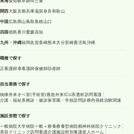
東海
愛知
岐阜
静岡
三重
関西
大阪
京都
兵庫
滋賀
奈良
和歌山
中国
広島
岡山
鳥取
島根
山口
四国
徳島
香川
愛媛
高知
九州・沖縄
福岡
佐賀
長崎
熊本
大分
宮崎
鹿児島
沖縄
職種で探す
正看護師
准看護師
保健師
助産師
担当業務で探す
病棟
外来
オペ室(手術室)
救急外来
ICU系
透析
訪問看護
介護・福祉系
検診・健診
保育園・学校
訪問診療
内視鏡
治験関連
施設形態で探す
一般病院
大学病院
一般＋療養
療養型病院
精神科病院
クリニック
美容クリニック
訪問看護
介護施設
特別養護老人ホーム