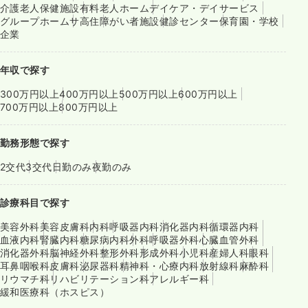
介護老人保健施設
有料老人ホーム
デイケア・デイサービス
グループホーム
サ高住
障がい者施設
健診センター
保育園・学校
企業
年収で探す
300万円以上
400万円以上
500万円以上
600万円以上
700万円以上
800万円以上
勤務形態で探す
2交代
3交代
日勤のみ
夜勤のみ
診療科目で探す
美容外科
美容皮膚科
内科
呼吸器内科
消化器内科
循環器内科
血液内科
腎臓内科
糖尿病内科
外科
呼吸器外科
心臓血管外科
消化器外科
脳神経外科
整形外科
形成外科
小児科
産婦人科
眼科
耳鼻咽喉科
皮膚科
泌尿器科
精神科・心療内科
放射線科
麻酔科
リウマチ科
リハビリテーション科
アレルギー科
緩和医療科（ホスピス）