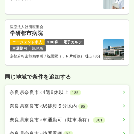
医療法人社団医聖会
学研都市病院
エージェント求人
300床
電子カルテ
車通勤可
託児所
京都府相楽郡精華町
/ 祝園駅（ＪＲ片町線） 徒歩18分
同じ地域で条件を追加する
奈良県奈良市
×
4週8休以上
185
奈良県奈良市
×
駅徒歩５分以内
95
奈良県奈良市
×
車通勤可（駐車場有）
301
奈良県奈良市
×
訪問看護
93