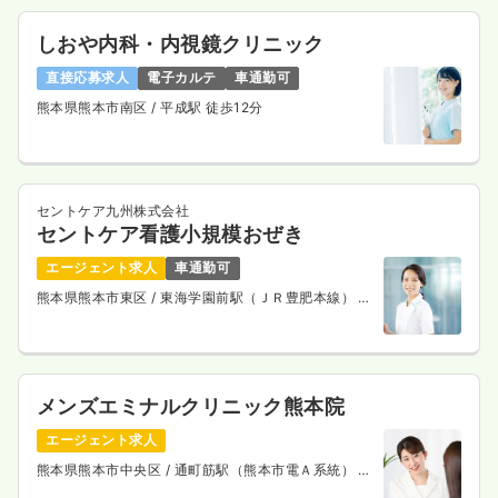
しおや内科・内視鏡クリニック
直接応募求人
電子カルテ
車通勤可
熊本県熊本市南区
/ 平成駅 徒歩12分
セントケア九州株式会社
セントケア看護小規模おぜき
エージェント求人
車通勤可
熊本県熊本市東区
/ 東海学園前駅（ＪＲ豊肥本線） 徒
歩10分
メンズエミナルクリニック熊本院
エージェント求人
熊本県熊本市中央区
/ 通町筋駅（熊本市電Ａ系統） 徒
歩4分