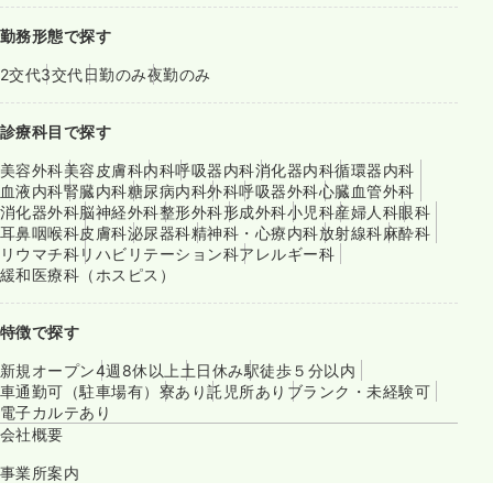
勤務形態で探す
2交代
3交代
日勤のみ
夜勤のみ
診療科目で探す
美容外科
美容皮膚科
内科
呼吸器内科
消化器内科
循環器内科
血液内科
腎臓内科
糖尿病内科
外科
呼吸器外科
心臓血管外科
消化器外科
脳神経外科
整形外科
形成外科
小児科
産婦人科
眼科
耳鼻咽喉科
皮膚科
泌尿器科
精神科・心療内科
放射線科
麻酔科
リウマチ科
リハビリテーション科
アレルギー科
緩和医療科（ホスピス）
特徴で探す
新規オープン
4週8休以上
土日休み
駅徒歩５分以内
車通勤可（駐車場有）
寮あり
託児所あり
ブランク・未経験可
電子カルテあり
会社概要
事業所案内