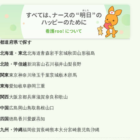
都道府県で探す
北海道・東北
北海道
青森
岩手
宮城
秋田
山形
福島
北陸・甲信越
新潟
富山
石川
福井
山梨
長野
関東
東京
神奈川
埼玉
千葉
茨城
栃木
群馬
東海
愛知
岐阜
静岡
三重
関西
大阪
京都
兵庫
滋賀
奈良
和歌山
中国
広島
岡山
鳥取
島根
山口
四国
徳島
香川
愛媛
高知
九州・沖縄
福岡
佐賀
長崎
熊本
大分
宮崎
鹿児島
沖縄