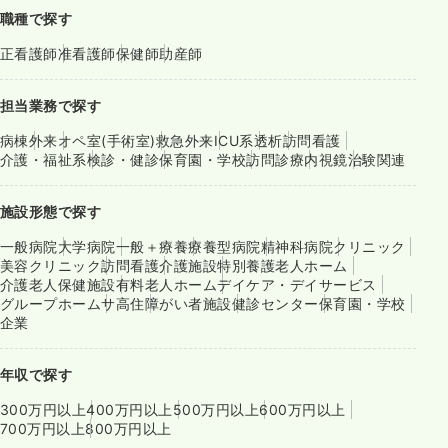
職種で探す
正看護師
准看護師
保健師
助産師
担当業務で探す
病棟
外来
オペ室(手術室)
救急外来
ICU系
透析
訪問看護
介護・福祉系
検診・健診
保育園・学校
訪問診療
内視鏡
治験関連
施設形態で探す
一般病院
大学病院
一般＋療養
療養型病院
精神科病院
クリニック
美容クリニック
訪問看護
介護施設
特別養護老人ホーム
介護老人保健施設
有料老人ホーム
デイケア・デイサービス
グループホーム
サ高住
障がい者施設
健診センター
保育園・学校
企業
年収で探す
300万円以上
400万円以上
500万円以上
600万円以上
700万円以上
800万円以上