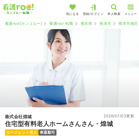
気になる
登録/ログイン
求人検索
メニュー
看護roo![カンゴルー]
看護roo! 転職
熊本県
熊本市
熊本市南区
2026/07/03更新
株式会社煌城
住宅型有料老人ホームさんさん・煌城
エージェント求人
車通勤可