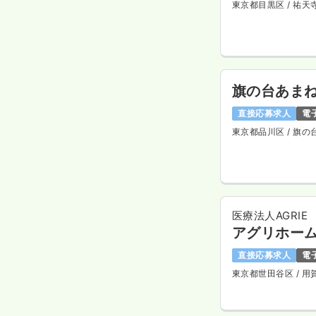
東京都目黒区
/ 祐天
旗の台あま
直接応募求人
電
東京都品川区
/ 旗の
医療法人AGRIE
アグリホーム
直接応募求人
電
東京都世田谷区
/ 用