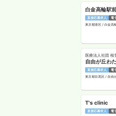
白金高輪駅
直接応募求人
電
東京都港区
/ 白金高
医療法人社団 桜
自由が丘わ
直接応募求人
電
東京都目黒区
/ 自由
T's clinic
直接応募求人
電