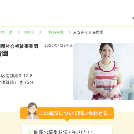
神奈川県
川崎市
川崎市幸区
みなみかせ保育園
2026/07/29更新
川県社会福祉事業団
育園
南加瀬3-12-8
横須賀線）
15分
この施設について問い合わせる
最新の募集状況が知りたい