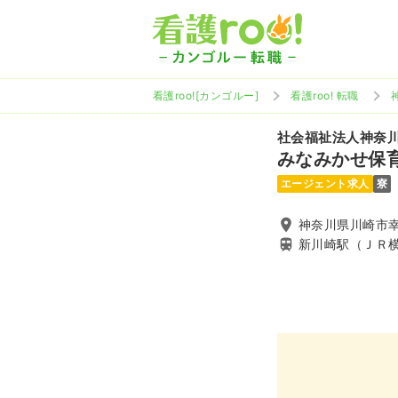
看護roo![カンゴルー]
看護roo! 転職
社会福祉法人神奈
みなみかせ保
エージェント求人
寮
神奈川県川崎市幸区
新川崎駅（ＪＲ