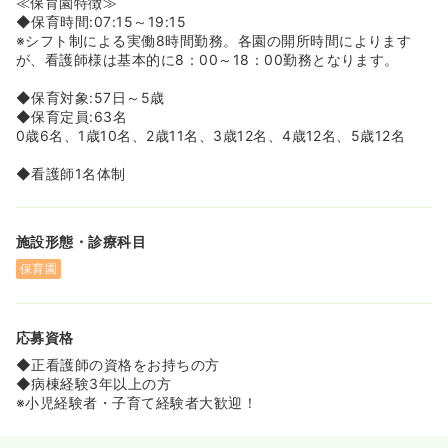
≪保育園特徴≫
と最長お子様3歳まで取得可能です。
◆保育時間:07:15～19:15
◆法定では3歳までの育児時短勤務が、グローバルキッズ
※シフト制による実働8時間勤務。各園の開所時間によります
ですと、お子様が小学校を卒業するまでお使いいただけま
が、看護師様は基本的に8：00～18：00勤務となります。
す。
◆保育対象:57日～5歳
≪保育が好きな方！お子様が好きな方にお勧め≫
◆保育定員:63名
◆看護師様の求人にはなりますが、業務の大半は保育業務
0歳6名、1歳10名、2歳11名、3歳12名、4歳12名、5歳12名
となります。「保育士を目指すことも考えていた・・」
「自分の子育て経験を活かしたい」など、お子様がお好き
◆看護師1名体制
で保育へのお気持ちのある方に大変お勧めです★
≪福利厚生≫
施設形態・診療科目
◆バースデーギフト制度
職員一人ひとりに対して「誕生日プレゼント」を贈呈して
保育園
います。
「社員一人ひとりを大切にしたい」という、創業者での想
いからスタートしました。
応募資格
誕生日の日にメッセージ入りのお菓子の詰め合わせを職員
のご自宅に郵送しています。
◆正看護師の資格をお持ちの方
◆病棟経験3年以上の方
※小児経験者・子育て経験者大歓迎！