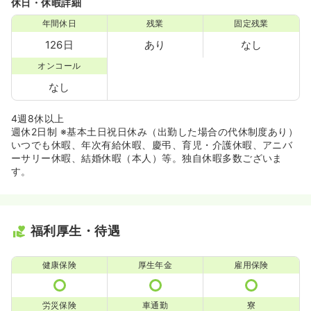
休日・休暇詳細
年間休日
残業
固定残業
126日
あり
なし
オンコール
なし
4週8休以上
週休2日制 ※基本土日祝日休み（出勤した場合の代休制度あり）
いつでも休暇、年次有給休暇、慶弔、育児・介護休暇、アニバ
ーサリー休暇、結婚休暇（本人）等。独自休暇多数ございま
す。
福利厚生・待遇
健康保険
厚生年金
雇用保険
労災保険
車通勤
寮