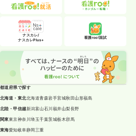
ナスカレ/
看護roo!国試
ナスカレPlus+
都道府県で探す
北海道・東北
北海道
青森
岩手
宮城
秋田
山形
福島
北陸・甲信越
新潟
富山
石川
福井
山梨
長野
関東
東京
神奈川
埼玉
千葉
茨城
栃木
群馬
東海
愛知
岐阜
静岡
三重