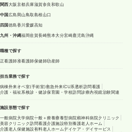
関西
大阪
京都
兵庫
滋賀
奈良
和歌山
中国
広島
岡山
鳥取
島根
山口
四国
徳島
香川
愛媛
高知
九州・沖縄
福岡
佐賀
長崎
熊本
大分
宮崎
鹿児島
沖縄
職種で探す
正看護師
准看護師
保健師
助産師
担当業務で探す
病棟
外来
オペ室(手術室)
救急外来
ICU系
透析
訪問看護
介護・福祉系
検診・健診
保育園・学校
訪問診療
内視鏡
治験関連
施設形態で探す
一般病院
大学病院
一般＋療養
療養型病院
精神科病院
クリニック
美容クリニック
訪問看護
介護施設
特別養護老人ホーム
介護老人保健施設
有料老人ホーム
デイケア・デイサービス