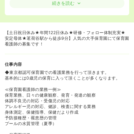
続きを読む
≪プライベート充実！お休みが多い環境です！≫
◆カレンダー通りの休みなので、プライベートと両立した
い方にはオススメです。子育てとの両立も行いやすい環境
です。
◆残業もほとんどございません。ママさんナースも安心し
【土日祝日休み★年間122日休み★研修・フォロー体制充実★
て働けます。
安定母体★茗荷谷駅から徒歩9分】人気の大手保育園にて保育園
◆年間休日120日以上！暦によって変わりますが、2021年
看護師の募集です！
度は127日ございました♪
◆いつでも休暇制度（年3日※10月以降⼊社の方は2日付
与）
仕事内容
以前は夏休みでしたが、名称変更していつでも取得できる
ようになりました！
◆東京都認可保育園での看護業務を行って頂きます。
◆アニバーサリー休暇制度（年1日）お誕⽣日や記念日な
基本的には0歳児の保育に入って頂くことが多くなります。
ど自由に利⽤できるお休みです。
◆年次有給休暇制度
≪保育園看護師の業務一例≫
初年度10日、最⼤20日付与。年5日の消化を推奨していま
保育業務、日々の健康観察、発育・発達の観察
す。
体調不良児の対応・受傷児の対応
また、最近新しく消滅有休積⽴制度もスタート︕
アレルギー児の対応、健診、検査に関する業務
使い切れなくて消滅してしまう有休を会社が積み⽴ててお
身体測定、保健指導、保健だより作成
いてくれるので、もしもの時には安⼼です︕
予防接種歴・罹患歴の管理
プールの水質管理（夏季）
≪子育てサポート！ママさんナースにもおすすめ！≫
◆法定では2歳までの育児休業が、グローバルキッズです