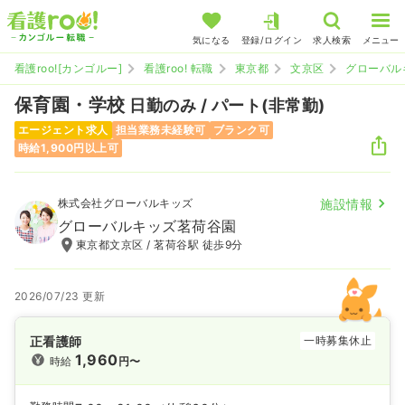
気になる
登録/ログイン
求人検索
メニュー
看護roo![カンゴルー]
看護roo! 転職
東京都
文京区
グローバル
保育園・学校
日勤のみ / パート(非常勤)
エージェント求人
担当業務未経験可
ブランク可
時給1,900円以上可
株式会社グローバルキッズ
施設情報
グローバルキッズ茗荷谷園
東京都文京区 / 茗荷谷駅 徒歩9分
2026/07/23 更新
正看護師
一時募集休止
1,960
時給
円〜