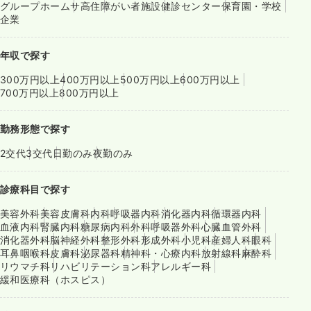
グループホーム
サ高住
障がい者施設
健診センター
保育園・学校
企業
年収で探す
300万円以上
400万円以上
500万円以上
600万円以上
700万円以上
800万円以上
勤務形態で探す
2交代
3交代
日勤のみ
夜勤のみ
診療科目で探す
美容外科
美容皮膚科
内科
呼吸器内科
消化器内科
循環器内科
血液内科
腎臓内科
糖尿病内科
外科
呼吸器外科
心臓血管外科
消化器外科
脳神経外科
整形外科
形成外科
小児科
産婦人科
眼科
耳鼻咽喉科
皮膚科
泌尿器科
精神科・心療内科
放射線科
麻酔科
リウマチ科
リハビリテーション科
アレルギー科
緩和医療科（ホスピス）