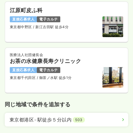
江原町皮ふ科
直接応募求人
電子カルテ
東京都中野区
/ 新江古田駅 徒歩4分
医療法人社団健長会
お茶の水健康長寿クリニック
直接応募求人
電子カルテ
東京都千代田区
/ 御茶ノ水駅 徒歩1分
同じ地域で条件を追加する
東京都港区
×
駅徒歩５分以内
503