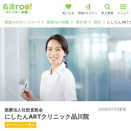
気になる
登録/ログイン
求人検索
メニュー
看護roo![カンゴルー]
看護roo! 転職
東京都
港区
にしたんART
2026/07/25更新
医療法人社団直悠会
にしたんARTクリニック品川院
エージェント求人