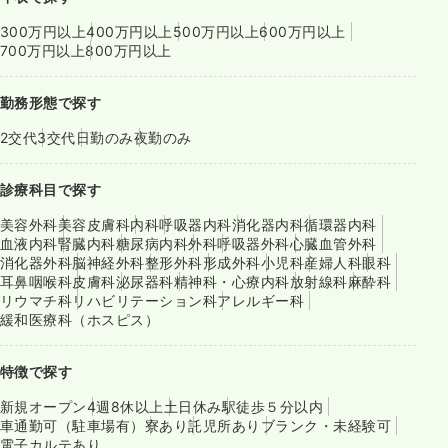
300万円以上
400万円以上
500万円以上
600万円以上
700万円以上
800万円以上
勤務形態で探す
2交代
3交代
日勤のみ
夜勤のみ
診療科目で探す
美容外科
美容皮膚科
内科
呼吸器内科
消化器内科
循環器内科
血液内科
腎臓内科
糖尿病内科
外科
呼吸器外科
心臓血管外科
消化器外科
脳神経外科
整形外科
形成外科
小児科
産婦人科
眼科
耳鼻咽喉科
皮膚科
泌尿器科
精神科・心療内科
放射線科
麻酔科
リウマチ科
リハビリテーション科
アレルギー科
緩和医療科（ホスピス）
特徴で探す
新規オープン
4週8休以上
土日休み
駅徒歩５分以内
車通勤可（駐車場有）
寮あり
託児所あり
ブランク・未経験可
電子カルテあり