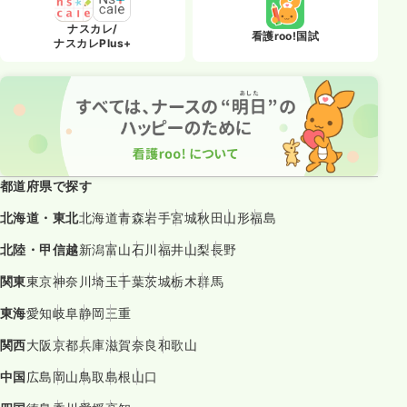
ナスカレ/
看護roo!国試
ナスカレPlus+
都道府県で探す
北海道・東北
北海道
青森
岩手
宮城
秋田
山形
福島
北陸・甲信越
新潟
富山
石川
福井
山梨
長野
関東
東京
神奈川
埼玉
千葉
茨城
栃木
群馬
東海
愛知
岐阜
静岡
三重
関西
大阪
京都
兵庫
滋賀
奈良
和歌山
中国
広島
岡山
鳥取
島根
山口