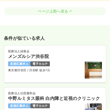
ページ上部へ戻る
条件が似ている求人
医療法人緑風会
メンズルシア渋谷院
直接応募求人
電子カルテ
東京都渋谷区
/ 渋谷駅 徒歩1分
医療法人社団雅和会
中野ルミタス眼科 白内障と近視のクリニック
直接応募求人
電子カルテ