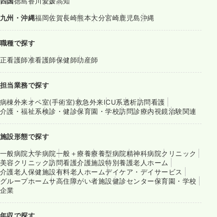
四国
徳島
香川
愛媛
高知
九州・沖縄
福岡
佐賀
長崎
熊本
大分
宮崎
鹿児島
沖縄
職種で探す
正看護師
准看護師
保健師
助産師
担当業務で探す
病棟
外来
オペ室(手術室)
救急外来
ICU系
透析
訪問看護
介護・福祉系
検診・健診
保育園・学校
訪問診療
内視鏡
治験関連
施設形態で探す
一般病院
大学病院
一般＋療養
療養型病院
精神科病院
クリニック
美容クリニック
訪問看護
介護施設
特別養護老人ホーム
介護老人保健施設
有料老人ホーム
デイケア・デイサービス
グループホーム
サ高住
障がい者施設
健診センター
保育園・学校
企業
年収で探す