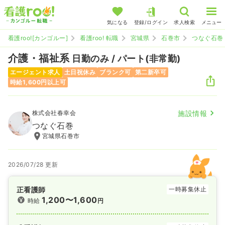
気になる
登録/ログイン
求人検索
メニュー
看護roo![カンゴルー]
看護roo! 転職
宮城県
石巻市
つなぐ石巻
介護・福祉系
日勤のみ / パート(非常勤)
エージェント求人
土日祝休み
ブランク可
第二新卒可
時給1,600円以上可
株式会社春幸会
施設情報
つなぐ石巻
宮城県石巻市
2026/07/28 更新
正看護師
一時募集休止
1,200〜1,600
時給
円