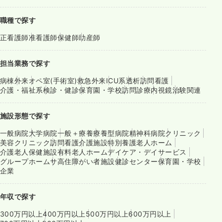
職種で探す
正看護師
准看護師
保健師
助産師
担当業務で探す
病棟
外来
オペ室(手術室)
救急外来
ICU系
透析
訪問看護
介護・福祉系
検診・健診
保育園・学校
訪問診療
内視鏡
治験関連
施設形態で探す
一般病院
大学病院
一般＋療養
療養型病院
精神科病院
クリニック
美容クリニック
訪問看護
介護施設
特別養護老人ホーム
介護老人保健施設
有料老人ホーム
デイケア・デイサービス
グループホーム
サ高住
障がい者施設
健診センター
保育園・学校
企業
年収で探す
300万円以上
400万円以上
500万円以上
600万円以上