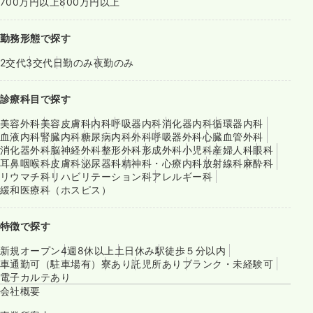
700万円以上
800万円以上
勤務形態で探す
2交代
3交代
日勤のみ
夜勤のみ
診療科目で探す
美容外科
美容皮膚科
内科
呼吸器内科
消化器内科
循環器内科
血液内科
腎臓内科
糖尿病内科
外科
呼吸器外科
心臓血管外科
消化器外科
脳神経外科
整形外科
形成外科
小児科
産婦人科
眼科
耳鼻咽喉科
皮膚科
泌尿器科
精神科・心療内科
放射線科
麻酔科
リウマチ科
リハビリテーション科
アレルギー科
緩和医療科（ホスピス）
特徴で探す
新規オープン
4週8休以上
土日休み
駅徒歩５分以内
車通勤可（駐車場有）
寮あり
託児所あり
ブランク・未経験可
電子カルテあり
会社概要