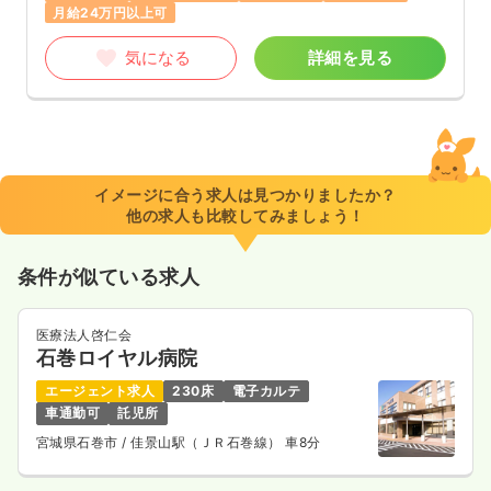
月給24万円以上可
気になる
詳細を見る
イメージに合う求人は見つかりましたか？
他の求人も比較してみましょう！
条件が似ている求人
医療法人啓仁会
石巻ロイヤル病院
エージェント求人
230床
電子カルテ
車通勤可
託児所
宮城県石巻市
/ 佳景山駅（ＪＲ石巻線） 車8分