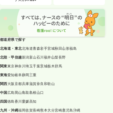
都道府県で探す
北海道・東北
北海道
青森
岩手
宮城
秋田
山形
福島
北陸・甲信越
新潟
富山
石川
福井
山梨
長野
関東
東京
神奈川
埼玉
千葉
茨城
栃木
群馬
東海
愛知
岐阜
静岡
三重
関西
大阪
京都
兵庫
滋賀
奈良
和歌山
中国
広島
岡山
鳥取
島根
山口
四国
徳島
香川
愛媛
高知
九州・沖縄
福岡
佐賀
長崎
熊本
大分
宮崎
鹿児島
沖縄