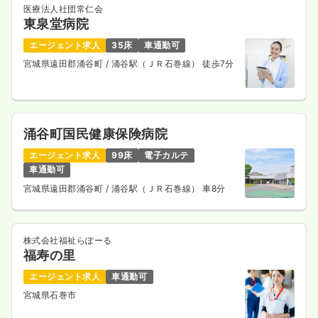
医療法人社団常仁会
東泉堂病院
エージェント求人
35床
車通勤可
宮城県遠田郡涌谷町
/ 涌谷駅（ＪＲ石巻線） 徒歩7分
涌谷町国民健康保険病院
エージェント求人
99床
電子カルテ
車通勤可
宮城県遠田郡涌谷町
/ 涌谷駅（ＪＲ石巻線） 車8分
株式会社福祉らぽーる
福寿の里
エージェント求人
車通勤可
宮城県石巻市