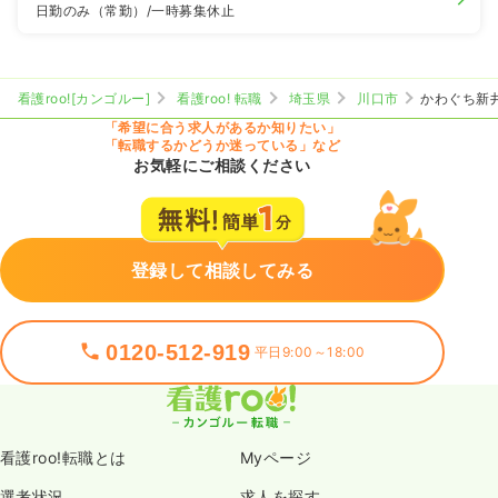
日勤のみ（常勤）
/一時募集休止
看護roo![カンゴルー]
看護roo! 転職
埼玉県
川口市
かわぐち新
「希望に合う求人があるか知りたい」
「転職するかどうか迷っている」など
お気軽にご相談ください
登録して相談してみる
0120-512-919
平日9:00～18:00
看護roo!転職とは
Myページ
選考状況
求人を探す