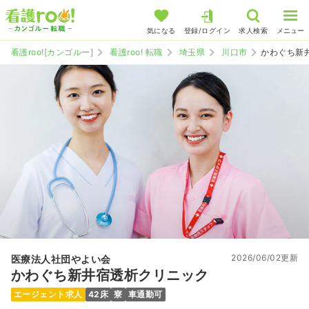
気になる
登録/ログイン
求人検索
メニュー
看護roo![カンゴルー]
看護roo! 転職
埼玉県
川口市
かわぐち新
2026/06/02更新
医療法人社団やよい会
かわぐち新井宿透析クリニック
エージェント求人
42床
寮
車通勤可