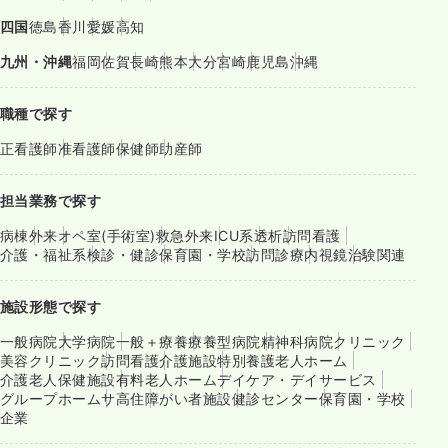
四国
徳島
香川
愛媛
高知
九州・沖縄
福岡
佐賀
長崎
熊本
大分
宮崎
鹿児島
沖縄
職種で探す
正看護師
准看護師
保健師
助産師
担当業務で探す
病棟
外来
オペ室(手術室)
救急外来
ICU系
透析
訪問看護
介護・福祉系
検診・健診
保育園・学校
訪問診療
内視鏡
治験関連
施設形態で探す
一般病院
大学病院
一般＋療養
療養型病院
精神科病院
クリニック
美容クリニック
訪問看護
介護施設
特別養護老人ホーム
介護老人保健施設
有料老人ホーム
デイケア・デイサービス
グループホーム
サ高住
障がい者施設
健診センター
保育園・学校
企業