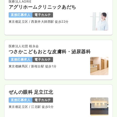
医療法人AGRIE
アグリホームクリニックあだち
直接応募求人
電子カルテ
東京都足立区
/ 西新井大師西駅 徒歩22分
医療法人社団 桜永会
つさかこどもおとな皮膚科・泌尿器科
直接応募求人
電子カルテ
東京都練馬区
/ 新桜台駅 徒歩1分
ぜんの眼科 足立江北
直接応募求人
電子カルテ
東京都足立区
/ 江北駅 徒歩5分