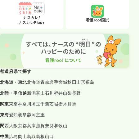
ナスカレ/
看護roo!国試
ナスカレPlus+
都道府県で探す
北海道・東北
北海道
青森
岩手
宮城
秋田
山形
福島
北陸・甲信越
新潟
富山
石川
福井
山梨
長野
関東
東京
神奈川
埼玉
千葉
茨城
栃木
群馬
東海
愛知
岐阜
静岡
三重
関西
大阪
京都
兵庫
滋賀
奈良
和歌山
中国
広島
岡山
鳥取
島根
山口