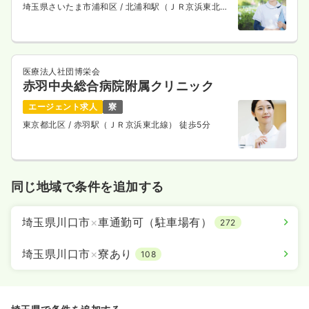
埼玉県さいたま市浦和区
/ 北浦和駅（ＪＲ京浜東北
線） 徒歩4分
医療法人社団博栄会
赤羽中央総合病院附属クリニック
エージェント求人
寮
東京都北区
/ 赤羽駅（ＪＲ京浜東北線） 徒歩5分
同じ地域で条件を追加する
埼玉県川口市
×
車通勤可（駐車場有）
272
埼玉県川口市
×
寮あり
108