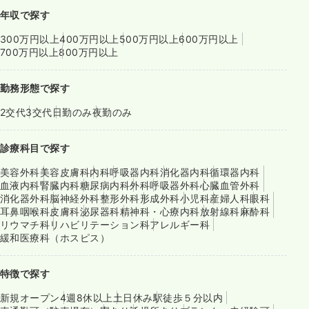
年収で探す
300万円以上
400万円以上
500万円以上
600万円以上
700万円以上
800万円以上
勤務形態で探す
2交代
3交代
日勤のみ
夜勤のみ
診療科目で探す
美容外科
美容皮膚科
内科
呼吸器内科
消化器内科
循環器内科
血液内科
腎臓内科
糖尿病内科
外科
呼吸器外科
心臓血管外科
消化器外科
脳神経外科
整形外科
形成外科
小児科
産婦人科
眼科
耳鼻咽喉科
皮膚科
泌尿器科
精神科・心療内科
放射線科
麻酔科
リウマチ科
リハビリテーション科
アレルギー科
緩和医療科（ホスピス）
特徴で探す
新規オープン
4週8休以上
土日休み
駅徒歩５分以内