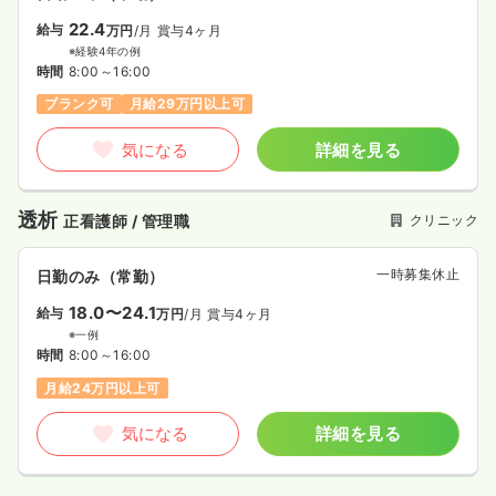
22.4
給与
万円
/月
賞与4ヶ月
※経験4年の例
時間
8:00～16:00
ブランク可
月給29万円以上可
気になる
詳細を見る
透析
クリニック
正看護師 / 管理職
一時募集休止
日勤のみ（常勤）
18.0〜24.1
給与
万円
/月
賞与4ヶ月
※一例
時間
8:00～16:00
月給24万円以上可
気になる
詳細を見る