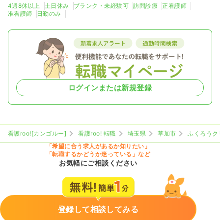
4週8休以上
土日休み
ブランク・未経験可
訪問診療
正看護師
准看護師
日勤のみ
ログインまたは新規登録
看護roo![カンゴルー]
看護roo! 転職
埼玉県
草加市
ふくろうク
「希望に合う求人があるか知りたい」
「転職するかどうか迷っている」など
お気軽にご相談ください
登録して相談してみる