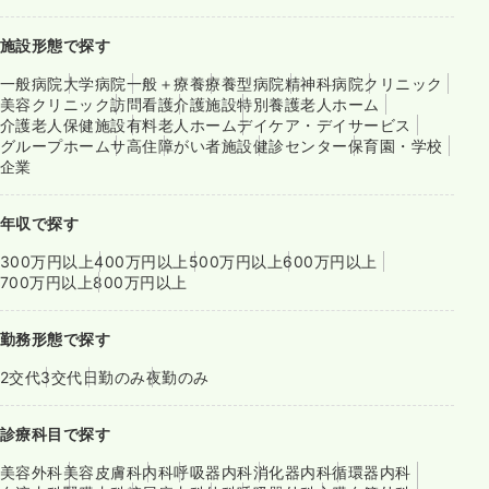
施設形態で探す
一般病院
大学病院
一般＋療養
療養型病院
精神科病院
クリニック
美容クリニック
訪問看護
介護施設
特別養護老人ホーム
介護老人保健施設
有料老人ホーム
デイケア・デイサービス
グループホーム
サ高住
障がい者施設
健診センター
保育園・学校
企業
年収で探す
300万円以上
400万円以上
500万円以上
600万円以上
700万円以上
800万円以上
勤務形態で探す
2交代
3交代
日勤のみ
夜勤のみ
診療科目で探す
美容外科
美容皮膚科
内科
呼吸器内科
消化器内科
循環器内科