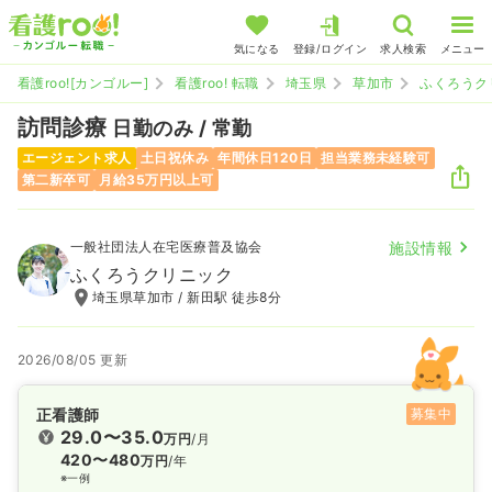
気になる
登録/ログイン
求人検索
メニュー
看護roo![カンゴルー]
看護roo! 転職
埼玉県
草加市
ふくろうク
訪問診療
日勤のみ / 常勤
エージェント求人
土日祝休み
年間休日120日
担当業務未経験可
第二新卒可
月給35万円以上可
一般社団法人在宅医療普及協会
施設情報
ふくろうクリニック
埼玉県草加市 / 新田駅 徒歩8分
2026/08/05 更新
正看護師
募集中
29.0〜35.0
万円
/月
420〜480
万円
/年
※一例