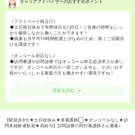
キャリアアドバイザーのおすすめポイント
《プライベート両立◎》
◆土日祝日休みで年間休日も120日！ご自身の時間をしっ
かり確保しながら働くことができます！
◆残業も月平均10時間程度と少なめのため、長くご活躍頂
ける環境です！
《オンコール対応なし》
◆訪問看護や訪問診療ではオンコール対応必須求人が多い
ですが、オンコール対応が一切ございません。小さいお子
様がいらっしゃる家庭の方も働きやすい環境ですね！
《若いメンバーが活躍中》
◆20代～30代のメンバーが中心の若いチームです！
続きを読む
《駅徒歩8分と通勤もらくらく》
◆東武スカイツリーライン新田駅より徒歩8分の場所にご
ざいます。駅チカで通勤がらくらくです！
【駅徒歩8分★土日祝休み★准看護師◯★オンコールなし★訪
《訪問経験がない看護師様も安心》
問未経験者歓迎★高給与】訪問診療の同行看護師さん募集♪
◆医師と同行して訪問を行うため、未経験の方も安心して