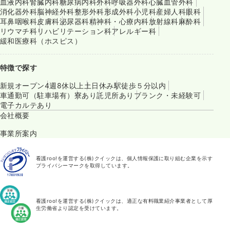
血液内科
腎臓内科
糖尿病内科
外科
呼吸器外科
心臓血管外科
消化器外科
脳神経外科
整形外科
形成外科
小児科
産婦人科
眼科
耳鼻咽喉科
皮膚科
泌尿器科
精神科・心療内科
放射線科
麻酔科
リウマチ科
リハビリテーション科
アレルギー科
緩和医療科（ホスピス）
特徴で探す
新規オープン
4週8休以上
土日休み
駅徒歩５分以内
車通勤可（駐車場有）
寮あり
託児所あり
ブランク・未経験可
電子カルテあり
会社概要
事業所案内
看護roo!を運営する(株)クイックは、個人情報保護に取り組む企業を示す
プライバシーマークを取得しています。
看護roo!を運営する(株)クイックは、適正な有料職業紹介事業者として厚
生労働省より認定を受けています。