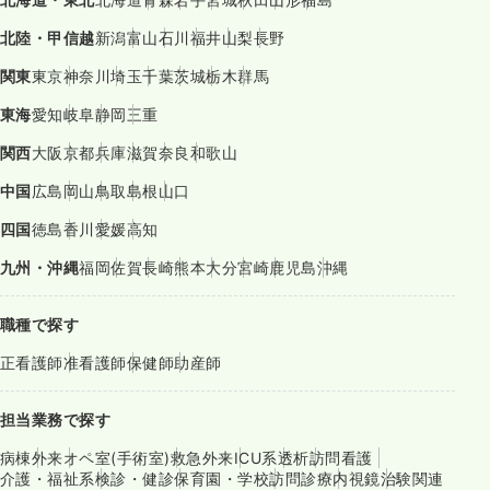
北陸・甲信越
新潟
富山
石川
福井
山梨
長野
関東
東京
神奈川
埼玉
千葉
茨城
栃木
群馬
東海
愛知
岐阜
静岡
三重
関西
大阪
京都
兵庫
滋賀
奈良
和歌山
中国
広島
岡山
鳥取
島根
山口
四国
徳島
香川
愛媛
高知
九州・沖縄
福岡
佐賀
長崎
熊本
大分
宮崎
鹿児島
沖縄
職種で探す
正看護師
准看護師
保健師
助産師
担当業務で探す
病棟
外来
オペ室(手術室)
救急外来
ICU系
透析
訪問看護
介護・福祉系
検診・健診
保育園・学校
訪問診療
内視鏡
治験関連