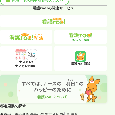
看護roo!の関連サービス
ナスカレ/
看護roo!国試
ナスカレPlus+
都道府県で探す
北海道・東北
北海道
青森
岩手
宮城
秋田
山形
福島