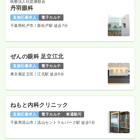
医療法人社団康順会
丹羽眼科
直接応募求人
電子カルテ
千葉県松戸市
/ 新松戸駅 徒歩7分
ぜんの眼科 足立江北
直接応募求人
電子カルテ
東京都足立区
/ 江北駅 徒歩5分
ねもと内科クリニック
直接応募求人
電子カルテ
車通勤可
千葉県流山市
/ 流山セントラルパーク駅 徒歩1分