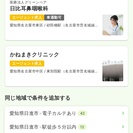
医療法人グリーンベア
日比耳鼻咽喉科
エージェント求人
車通勤可
愛知県名古屋市東区
/ 砂田橋駅（名古屋市営名城線）
徒歩10分
かねまきクリニック
エージェント求人
愛知県名古屋市中区
/ 東別院駅（名古屋市営名城線）
徒歩2分
同じ地域で条件を追加する
愛知県日進市
×
電子カルテあり
42
愛知県日進市
×
駅徒歩５分以内
12