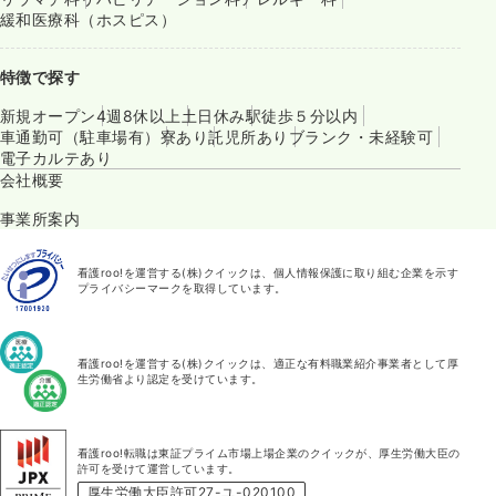
緩和医療科（ホスピス）
特徴で探す
新規オープン
4週8休以上
土日休み
駅徒歩５分以内
車通勤可（駐車場有）
寮あり
託児所あり
ブランク・未経験可
電子カルテあり
会社概要
事業所案内
看護roo!を運営する(株)クイックは、個人情報保護に取り組む企業を示す
プライバシーマークを取得しています。
看護roo!を運営する(株)クイックは、適正な有料職業紹介事業者として厚
生労働省より認定を受けています。
看護roo!転職は東証プライム市場上場企業のクイックが、厚生労働大臣の
許可を受けて運営しています。
厚生労働大臣許可27-ユ-020100