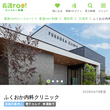
気になる
登録/ログイン
求人検索
メニュー
看護roo![カンゴルー]
看護roo! 転職
愛知県
日進市
ふくおか内
2026/04/16更新
ふくおか内科クリニック
直接応募求人
電子カルテ
車通勤可