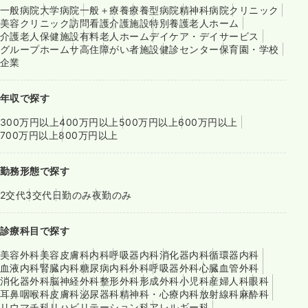
一般病院
大学病院
一般＋療養
療養型病院
精神科病院
クリニック
美容クリニック
訪問看護
介護施設
特別養護老人ホーム
介護老人保健施設
有料老人ホーム
デイケア・デイサービス
グループホーム
サ高住
障がい者施設
健診センター
保育園・学校
企業
年収で探す
300万円以上
400万円以上
500万円以上
600万円以上
700万円以上
800万円以上
勤務形態で探す
2交代
3交代
日勤のみ
夜勤のみ
診療科目で探す
美容外科
美容皮膚科
内科
呼吸器内科
消化器内科
循環器内科
血液内科
腎臓内科
糖尿病内科
外科
呼吸器外科
心臓血管外科
消化器外科
脳神経外科
整形外科
形成外科
小児科
産婦人科
眼科
耳鼻咽喉科
皮膚科
泌尿器科
精神科・心療内科
放射線科
麻酔科
リウマチ科
リハビリテーション科
アレルギー科