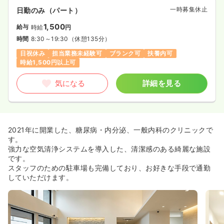
一時募集休止
日勤のみ（パート）
1,500
給与
時給
円
時間
8:30～19:30
（休憩135分）
日祝休み
担当業務未経験可
ブランク可
扶養内可
時給1,500円以上可
気になる
詳細を見る
2021年に開業した、糖尿病・内分泌、一般内科のクリニックで
す。
強力な空気清浄システムを導入した、清潔感のある綺麗な施設
です。
スタッフのための駐車場も完備しており、お好きな手段で通勤
していただけます。