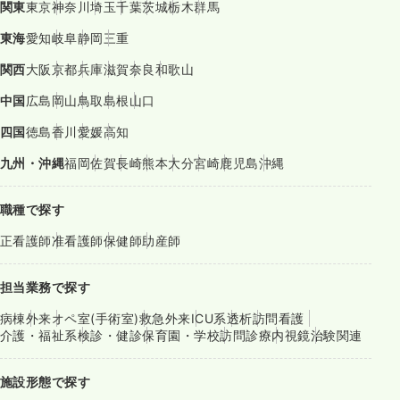
関東
東京
神奈川
埼玉
千葉
茨城
栃木
群馬
東海
愛知
岐阜
静岡
三重
関西
大阪
京都
兵庫
滋賀
奈良
和歌山
中国
広島
岡山
鳥取
島根
山口
四国
徳島
香川
愛媛
高知
九州・沖縄
福岡
佐賀
長崎
熊本
大分
宮崎
鹿児島
沖縄
職種で探す
正看護師
准看護師
保健師
助産師
担当業務で探す
病棟
外来
オペ室(手術室)
救急外来
ICU系
透析
訪問看護
介護・福祉系
検診・健診
保育園・学校
訪問診療
内視鏡
治験関連
施設形態で探す