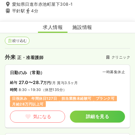
愛知県日進市赤池町屋下308-1
平針駅
4分
ふくおか内科クリニック
求人情報
施設情報
絞り込む
外来
クリニック
正・准看護師
一時募集休止
日勤のみ（常勤）
27.0〜28.7
給与
万円
/月
賞与3.5ヶ月
時間
8:30～19:30
（休憩135分）
日祝休み
年間休日127日
担当業務未経験可
ブランク可
月給28万円以上可
気になる
詳細を見る