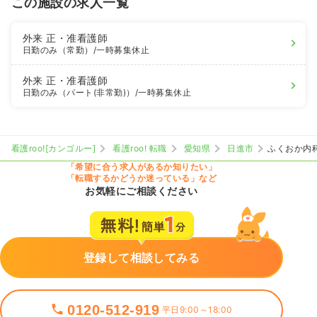
この施設の求人一覧
外来
正・准看護師
日勤のみ（常勤）
/一時募集休止
外来
正・准看護師
日勤のみ（パート(非常勤)）
/一時募集休止
看護roo![カンゴルー]
看護roo! 転職
愛知県
日進市
ふくおか内
「希望に合う求人があるか知りたい」
「転職するかどうか迷っている」など
お気軽にご相談ください
登録して相談してみる
0120-512-919
平日9:00～18:00