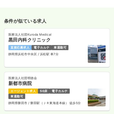
条件が似ている求人
医療法人社団Kuroda Medical
黒田内科クリニック
直接応募求人
電子カルテ
車通勤可
静岡県浜松市中央区
/ 浜松駅 車7分
医療法人社団明徳会
新都市病院
エージェント求人
50床
電子カルテ
車通勤可
静岡県磐田市
/ 磐田駅（ＪＲ東海道本線） 徒歩5分