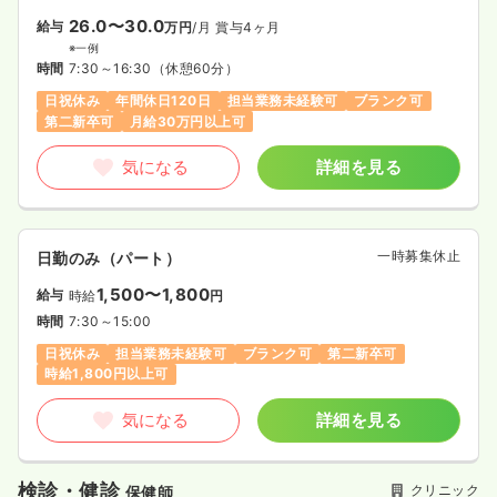
26.0〜30.0
給与
万円
/月
賞与4ヶ月
※一例
時間
7:30～16:30
（休憩60分）
日祝休み
年間休日120日
担当業務未経験可
ブランク可
第二新卒可
月給30万円以上可
気になる
詳細を見る
一時募集休止
日勤のみ（パート）
1,500〜1,800
給与
時給
円
時間
7:30～15:00
日祝休み
担当業務未経験可
ブランク可
第二新卒可
時給1,800円以上可
気になる
詳細を見る
検診・健診
クリニック
保健師