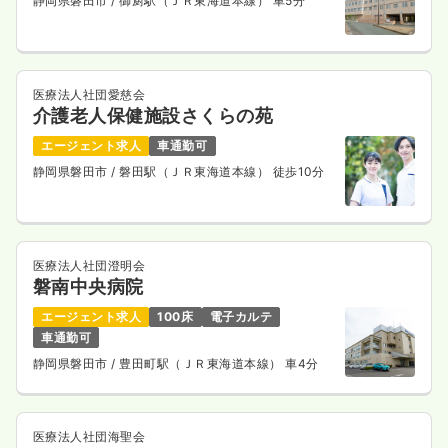
静岡県磐田市
/ 御厨駅（ＪＲ東海道本線） 車5分
医療法人社団愛慈会
介護老人保健施設さくらの苑
エージェント求人
車通勤可
静岡県磐田市
/ 磐田駅（ＪＲ東海道本線） 徒歩10分
医療法人社団澄明会
磐南中央病院
エージェント求人
100床
電子カルテ
車通勤可
静岡県磐田市
/ 豊田町駅（ＪＲ東海道本線） 車4分
医療法人社団海聖会