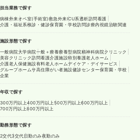
担当業務で探す
病棟
外来
オペ室(手術室)
救急外来
ICU系
透析
訪問看護
介護・福祉系
検診・健診
保育園・学校
訪問診療
内視鏡
治験関連
施設形態で探す
一般病院
大学病院
一般＋療養
療養型病院
精神科病院
クリニック
美容クリニック
訪問看護
介護施設
特別養護老人ホーム
介護老人保健施設
有料老人ホーム
デイケア・デイサービス
グループホーム
サ高住
障がい者施設
健診センター
保育園・学校
企業
年収で探す
300万円以上
400万円以上
500万円以上
600万円以上
700万円以上
800万円以上
勤務形態で探す
2交代
3交代
日勤のみ
夜勤のみ