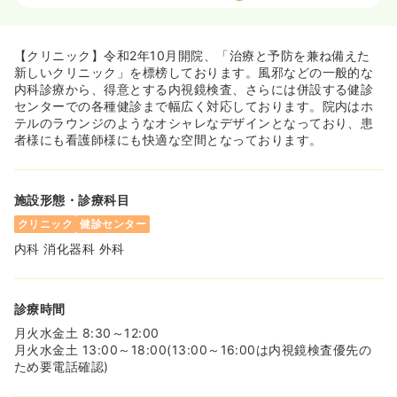
一時募集休止
日勤のみ（常勤）
【クリニック】令和2年10月開院、「治療と予防を兼ね備えた
給与
お問い合わせください
新しいクリニック」を標榜しております。風邪などの一般的な
時間
7:30～16:30
（休憩60分）
内科診療から、得意とする内視鏡検査、さらには併設する健診
センターでの各種健診まで幅広く対応しております。院内はホ
日祝休み
年間休日120日
担当業務未経験可
ブランク可
テルのラウンジのようなオシャレなデザインとなっており、患
第二新卒可
者様にも看護師様にも快適な空間となっております。
気になる
詳細を見る
施設形態・診療科目
クリニック
健診センター
一時募集休止
日勤のみ（パート）
内科 消化器科 外科
1,500〜1,800
給与
時給
円
時間
7:30～15:00
診療時間
日祝休み
担当業務未経験可
ブランク可
第二新卒可
時給1,800円以上可
月火水金土 8:30～12:00
月火水金土 13:00～18:00(13:00～16:00は内視鏡検査優先の
ため要電話確認)
気になる
詳細を見る