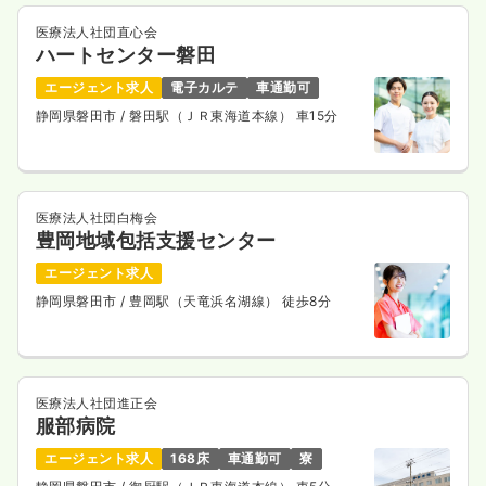
医療法人社団直心会
ハートセンター磐田
エージェント求人
電子カルテ
車通勤可
静岡県磐田市
/ 磐田駅（ＪＲ東海道本線） 車15分
医療法人社団白梅会
豊岡地域包括支援センター
エージェント求人
静岡県磐田市
/ 豊岡駅（天竜浜名湖線） 徒歩8分
医療法人社団進正会
服部病院
エージェント求人
168床
車通勤可
寮