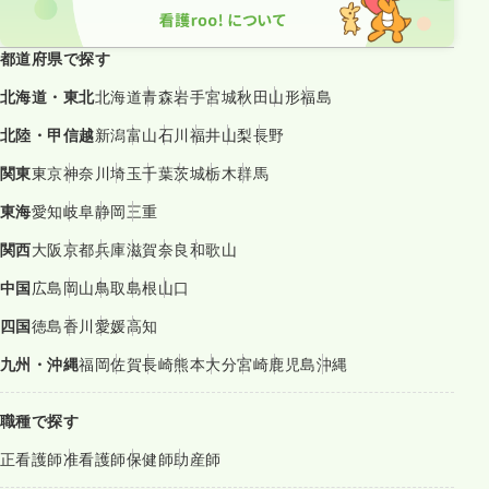
都道府県で探す
北海道・東北
北海道
青森
岩手
宮城
秋田
山形
福島
北陸・甲信越
新潟
富山
石川
福井
山梨
長野
関東
東京
神奈川
埼玉
千葉
茨城
栃木
群馬
東海
愛知
岐阜
静岡
三重
関西
大阪
京都
兵庫
滋賀
奈良
和歌山
中国
広島
岡山
鳥取
島根
山口
四国
徳島
香川
愛媛
高知
九州・沖縄
福岡
佐賀
長崎
熊本
大分
宮崎
鹿児島
沖縄
職種で探す
正看護師
准看護師
保健師
助産師