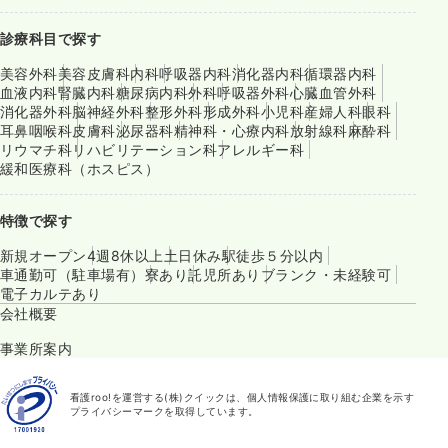
診療科目で探す
美容外科
美容皮膚科
内科
呼吸器内科
消化器内科
循環器内科
血液内科
腎臓内科
糖尿病内科
外科
呼吸器外科
心臓血管外科
消化器外科
脳神経外科
整形外科
形成外科
小児科
産婦人科
眼科
耳鼻咽喉科
皮膚科
泌尿器科
精神科・心療内科
放射線科
麻酔科
リウマチ科
リハビリテーション科
アレルギー科
緩和医療科（ホスピス）
特徴で探す
新規オープン
4週8休以上
土日休み
駅徒歩５分以内
車通勤可（駐車場有）
寮あり
託児所あり
ブランク・未経験可
電子カルテあり
会社概要
事業所案内
看護roo!を運営する(株)クイックは、個人情報保護に取り組む企業を示す
プライバシーマークを取得しています。