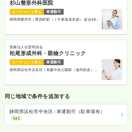
杉山整形外科医院
エージェント求人
車通勤可
静岡県磐田市
/ 豊田町駅（ＪＲ東海道本線） 徒歩48
分
医療法人社団明清会
松尾形成外科・眼瞼クリニック
エージェント求人
車通勤可
静岡県浜松市浜名区
/ 美薗中央公園駅（遠州鉄道） 徒
歩10分
同じ地域で条件を追加する
静岡県浜松市中央区
×
車通勤可（駐車場有）
542