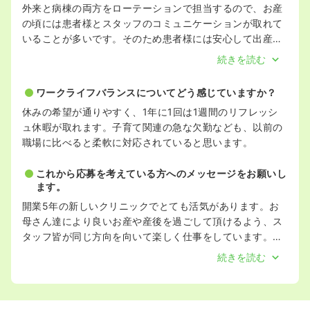
外来と病棟の両方をローテーションで担当するので、お産
の頃には患者様とスタッフのコミュニケーションが取れて
いることが多いです。そのため患者様には安心して出産を
迎えて頂けるのではないかと思います。
続きを読む
ワークライフバランスについてどう感じていますか？
休みの希望が通りやすく、1年に1回は1週間のリフレッシ
ュ休暇が取れます。子育て関連の急な欠勤なども、以前の
職場に比べると柔軟に対応されていると思います。
これから応募を考えている方へのメッセージをお願いし
ます。
開業5年の新しいクリニックでとても活気があります。お
母さん達により良いお産や産後を過ごして頂けるよう、ス
タッフ皆が同じ方向を向いて楽しく仕事をしています。可
愛い赤ちゃんをお迎えしたお母さん方に寄り添い、一緒に
続きを読む
成長していけるとてもやり甲斐のある仕事です。ぜひ一緒
に働きましょう！