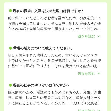
現在の職場に入職を決めた理由は何ですか?
前に働いていたところがお産を辞めたため、分娩を扱って
る施設を探していました。そんな中、新しい産婦人科が設
立される話を先輩助産師から聞きました。作り上げられて
るところじゃなく、最初からみんなと一緒に考えながらオ
続きを読む
ープン迎えることで、自分にとってもより勉強が必要にな
ることと、ステップアップできる場になるのではと思い入
職場の魅力について教えてください。
職希望しました。
新しく設立された病棟だったため、古い考えからのスター
トではなかったところ。各自が勉強し、新しいことを根拠
に基づいて正確に取り入れ、それを受け入れる能力のある
人が揃っているため、看護業務をこなすことではなく、常
続きを読む
に患者さんのファーストの看護ができる。
現在の仕事のやりがいは何ですか？
個人病院のため、看護師でも外来はもちろん、分娩、新生
児、産褥、胎児異常の患者さん対応など、産婦人科トータ
ルに関わることができる。そのため、一人ひとりの患者さ
んと濃く接することができるため、その人のできるように
続きを読む