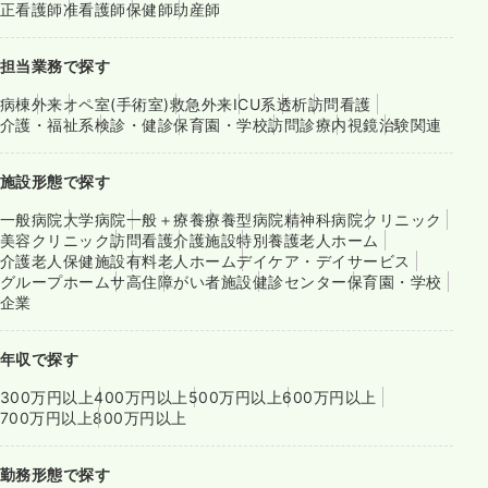
正看護師
准看護師
保健師
助産師
担当業務で探す
病棟
外来
オペ室(手術室)
救急外来
ICU系
透析
訪問看護
介護・福祉系
検診・健診
保育園・学校
訪問診療
内視鏡
治験関連
施設形態で探す
一般病院
大学病院
一般＋療養
療養型病院
精神科病院
クリニック
美容クリニック
訪問看護
介護施設
特別養護老人ホーム
介護老人保健施設
有料老人ホーム
デイケア・デイサービス
グループホーム
サ高住
障がい者施設
健診センター
保育園・学校
企業
年収で探す
300万円以上
400万円以上
500万円以上
600万円以上
700万円以上
800万円以上
勤務形態で探す