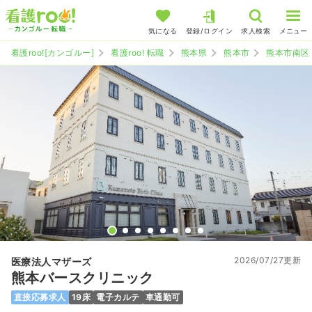
気になる
登録/ログイン
求人検索
メニュー
看護roo![カンゴルー]
看護roo! 転職
熊本県
熊本市
熊本市南区
2026/07/27更新
医療法人マザーズ
熊本バースクリニック
直接応募求人
19床
電子カルテ
車通勤可