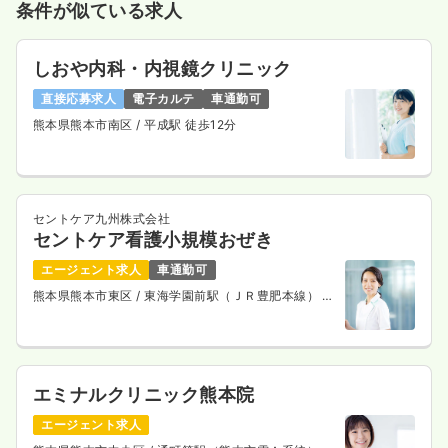
条件が似ている求人
しおや内科・内視鏡クリニック
直接応募求人
電子カルテ
車通勤可
熊本県熊本市南区
/ 平成駅 徒歩12分
セントケア九州株式会社
セントケア看護小規模おぜき
エージェント求人
車通勤可
熊本県熊本市東区
/ 東海学園前駅（ＪＲ豊肥本線） 徒
歩10分
エミナルクリニック熊本院
エージェント求人