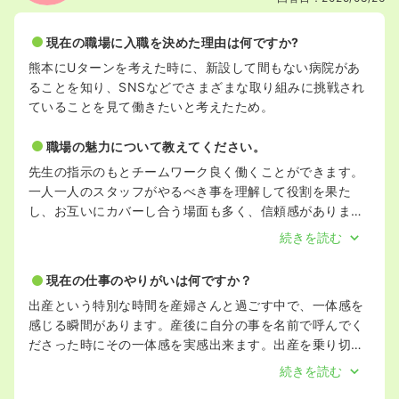
現在の職場に入職を決めた理由は何ですか?
熊本にUターンを考えた時に、新設して間もない病院があ
ることを知り、SNSなどでさまざまな取り組みに挑戦され
ていることを見て働きたいと考えたため。
職場の魅力について教えてください。
先生の指示のもとチームワーク良く働くことができます。
一人一人のスタッフがやるべき事を理解して役割を果た
し、お互いにカバーし合う場面も多く、信頼感がありま
す。
続きを読む
現在の仕事のやりがいは何ですか？
出産という特別な時間を産婦さんと過ごす中で、一体感を
感じる瞬間があります。産後に自分の事を名前で呼んでく
ださった時にその一体感を実感出来ます。出産を乗り切っ
た自信があるとスムーズに育児のスタートを切れます。そ
続きを読む
ういうママの変化を見ることができるのもこの仕事ならで