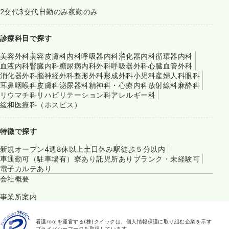
2交代
3交代
日勤のみ
夜勤のみ
診療科目で探す
美容外科
美容皮膚科
内科
呼吸器内科
消化器内科
循環器内科
血液内科
腎臓内科
糖尿病内科
外科
呼吸器外科
心臓血管外科
消化器外科
脳神経外科
整形外科
形成外科
小児科
産婦人科
眼科
耳鼻咽喉科
皮膚科
泌尿器科
精神科・心療内科
放射線科
麻酔科
リウマチ科
リハビリテーション科
アレルギー科
緩和医療科（ホスピス）
特徴で探す
新規オープン
4週8休以上
土日休み
駅徒歩５分以内
車通勤可（駐車場有）
寮あり
託児所あり
ブランク・未経験可
電子カルテあり
会社概要
事業所案内
看護roo!を運営する(株)クイックは、個人情報保護に取り組む企業を示す
プライバシーマークを取得しています。