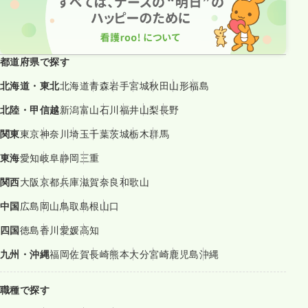
都道府県で探す
北海道・東北
北海道
青森
岩手
宮城
秋田
山形
福島
北陸・甲信越
新潟
富山
石川
福井
山梨
長野
関東
東京
神奈川
埼玉
千葉
茨城
栃木
群馬
東海
愛知
岐阜
静岡
三重
関西
大阪
京都
兵庫
滋賀
奈良
和歌山
中国
広島
岡山
鳥取
島根
山口
四国
徳島
香川
愛媛
高知
九州・沖縄
福岡
佐賀
長崎
熊本
大分
宮崎
鹿児島
沖縄
職種で探す