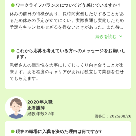
はと思います。
ワークライフバランスについてどう感じていますか？
休みの前日の待機があり、長時間実働したりすることがあ
るため休みの予定が立てにくい。実際夜通し実働したため
予定をキャンセルせざるを得ないときがあった。また待機
日が連続するなどして気が休まらない時がある。正直ワー
続きを読む
クライフバランスが良いとはいえない。有給や勤務希望な
どは通りやすいと思う。
これから応募を考えている方へのメッセージをお願いし
ます。
患者さんの個別性を大事にしてじっくり向き合うことが出
来ます。ある程度のキャリアがあれば独立して業務を任せ
てもらえます。
2020年入職
正看護師
経験年数22年
回答日：2025/08/26
現在の職場に入職を決めた理由は何ですか?