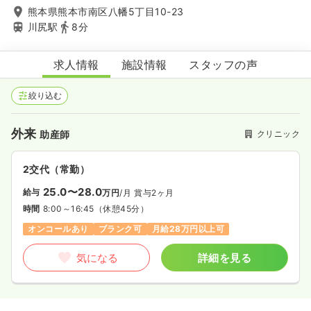
熊本県熊本市南区八幡5丁目10-23
川尻駅
8分
熊本バースクリニック
求人情報
施設情報
スタッフの声
絞り込む
外来
クリニック
助産師
2交代（常勤）
25.0〜28.0
給与
万円
/月
賞与2ヶ月
時間
8:00～16:45
（休憩45分）
オンコールあり
ブランク可
月給28万円以上可
気になる
詳細を見る