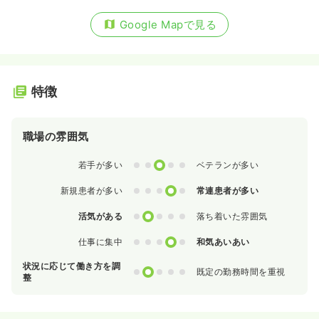
Google Mapで見る
特徴
職場の雰囲気
0
1
2
3
4
若手が多い
ベテランが多い
0
1
2
3
4
新規患者が多い
常連患者が多い
0
1
2
3
4
活気がある
落ち着いた雰囲気
0
1
2
3
4
仕事に集中
和気あいあい
状況に応じて働き方を調
0
1
2
3
4
既定の勤務時間を重視
整