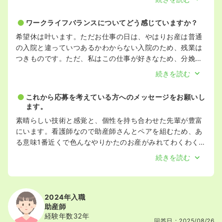
なっていく成長（授乳や育児）をみれたり、一緒にどんな
ことをするのが良いか考えたりするのが楽しいです。
ワークライフバランスについてどう感じていますか？
希望休は叶います。ただお仕事の日は、やはりお産は普通
の入院と違っていつあるかわからない入院のため、残業は
つきものです。ただ、私はこの仕事が好きなため、分娩の
ための残業なら苦ではありません。産科はよく赤ちゃん可
続きを読む
愛いのイメージで楽しいだけの捉え方されがちですが、や
はりそれだけではないし、少し特殊なため、子どもがいて
これから応募を考えている方へのメッセージをお願いし
大変等自分の生活や心の余裕がない方にはおすすめできな
ます。
いような気がします。看護師の仕事が好きで、産科でバリ
素晴らしい技術と感覚と、個性を持ち合わせた先輩が豊富
バリ働きたい方にはおすすめです。
にいます。看護師なので助産師さんとペアを組むため、あ
る意味1番近くで色んなやりかたのお産がみれてわくわくし
ます。教育体制はまだ模索中なため、自己学習と経験値が
続きを読む
とても大事になってきますが、できることが増えたり、助
産師さんから外回りや授乳介助を安心して任せてもらえる
ことがわかるととても誇らしいです。同世代の女性のチカ
ラになれるというのも産科ならではと思ってます。興味と
2024年入職
助産師
やる気がある方はぜひ。
経験年数32年
回答日：2025/08/26