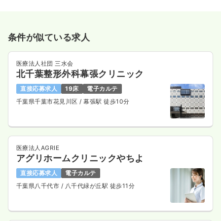
条件が似ている求人
医療法人社団 三水会
北千葉整形外科幕張クリニック
直接応募求人
19床
電子カルテ
千葉県千葉市花見川区
/ 幕張駅 徒歩10分
医療法人AGRIE
アグリホームクリニックやちよ
直接応募求人
電子カルテ
千葉県八千代市
/ 八千代緑が丘駅 徒歩11分