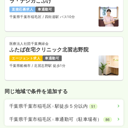
ラ・ナシカこぶけ
直接応募求人
車通勤可
千葉県千葉市稲毛区
/ 四街道駅 バス10分
医療法人社団千葉爽緑会
ふたば在宅クリニック北習志野院
エージェント求人
車通勤可
千葉県船橋市
/ 北習志野駅 徒歩1分
同じ地域で条件を追加する
千葉県千葉市稲毛区
×
駅徒歩５分以内
51
千葉県千葉市稲毛区
×
車通勤可（駐車場有）
86