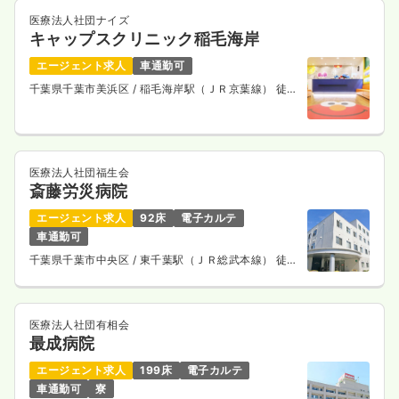
医療法人社団ナイズ
キャップスクリニック稲毛海岸
エージェント求人
車通勤可
千葉県千葉市美浜区
/ 稲毛海岸駅（ＪＲ京葉線） 徒歩
2分
医療法人社団福生会
斎藤労災病院
エージェント求人
92床
電子カルテ
車通勤可
千葉県千葉市中央区
/ 東千葉駅（ＪＲ総武本線） 徒歩
15分
医療法人社団有相会
最成病院
エージェント求人
199床
電子カルテ
車通勤可
寮