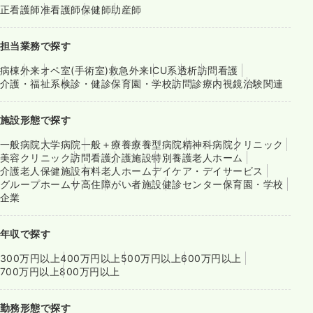
正看護師
准看護師
保健師
助産師
担当業務で探す
病棟
外来
オペ室(手術室)
救急外来
ICU系
透析
訪問看護
介護・福祉系
検診・健診
保育園・学校
訪問診療
内視鏡
治験関連
施設形態で探す
一般病院
大学病院
一般＋療養
療養型病院
精神科病院
クリニック
美容クリニック
訪問看護
介護施設
特別養護老人ホーム
介護老人保健施設
有料老人ホーム
デイケア・デイサービス
グループホーム
サ高住
障がい者施設
健診センター
保育園・学校
企業
年収で探す
300万円以上
400万円以上
500万円以上
600万円以上
700万円以上
800万円以上
勤務形態で探す