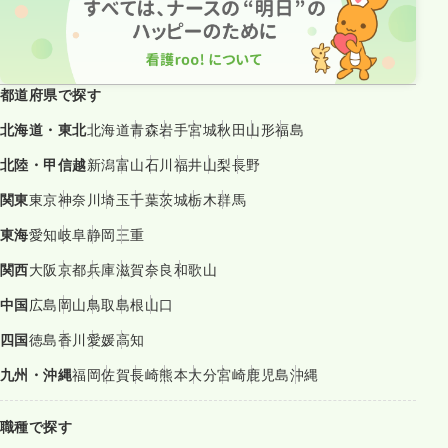
都道府県で探す
北海道・東北
北海道
青森
岩手
宮城
秋田
山形
福島
北陸・甲信越
新潟
富山
石川
福井
山梨
長野
関東
東京
神奈川
埼玉
千葉
茨城
栃木
群馬
東海
愛知
岐阜
静岡
三重
関西
大阪
京都
兵庫
滋賀
奈良
和歌山
中国
広島
岡山
鳥取
島根
山口
四国
徳島
香川
愛媛
高知
九州・沖縄
福岡
佐賀
長崎
熊本
大分
宮崎
鹿児島
沖縄
職種で探す