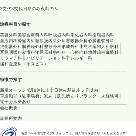
2交代
3交代
日勤のみ
夜勤のみ
診療科目で探す
美容外科
美容皮膚科
内科
呼吸器内科
消化器内科
循環器内科
血液内科
腎臓内科
糖尿病内科
外科
呼吸器外科
心臓血管外科
消化器外科
脳神経外科
整形外科
形成外科
小児科
産婦人科
眼科
耳鼻咽喉科
皮膚科
泌尿器科
精神科・心療内科
放射線科
麻酔科
リウマチ科
リハビリテーション科
アレルギー科
緩和医療科（ホスピス）
特徴で探す
新規オープン
4週8休以上
土日休み
駅徒歩５分以内
車通勤可（駐車場有）
寮あり
託児所あり
ブランク・未経験可
電子カルテあり
会社概要
事業所案内
看護roo!を運営する(株)クイックは、個人情報保護に取り組む企業を示す