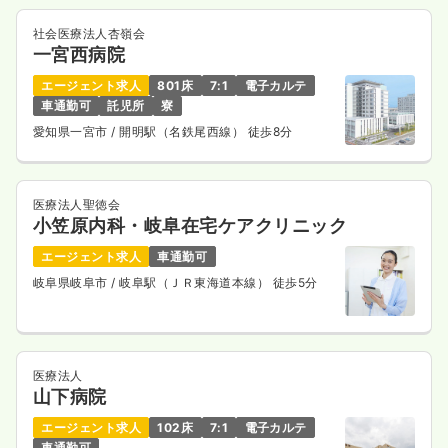
社会医療法人杏嶺会
一宮西病院
エージェント求人
801床
7:1
電子カルテ
車通勤可
託児所
寮
愛知県一宮市
/ 開明駅（名鉄尾西線） 徒歩8分
医療法人聖徳会
小笠原内科・岐阜在宅ケアクリニック
エージェント求人
車通勤可
岐阜県岐阜市
/ 岐阜駅（ＪＲ東海道本線） 徒歩5分
医療法人
山下病院
エージェント求人
102床
7:1
電子カルテ
車通勤可