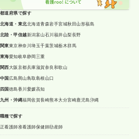
都道府県で探す
北海道・東北
北海道
青森
岩手
宮城
秋田
山形
福島
北陸・甲信越
新潟
富山
石川
福井
山梨
長野
関東
東京
神奈川
埼玉
千葉
茨城
栃木
群馬
東海
愛知
岐阜
静岡
三重
関西
大阪
京都
兵庫
滋賀
奈良
和歌山
中国
広島
岡山
鳥取
島根
山口
四国
徳島
香川
愛媛
高知
九州・沖縄
福岡
佐賀
長崎
熊本
大分
宮崎
鹿児島
沖縄
職種で探す
正看護師
准看護師
保健師
助産師