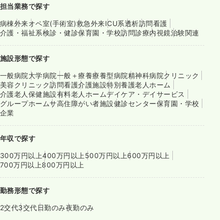
担当業務で探す
病棟
外来
オペ室(手術室)
救急外来
ICU系
透析
訪問看護
介護・福祉系
検診・健診
保育園・学校
訪問診療
内視鏡
治験関連
施設形態で探す
一般病院
大学病院
一般＋療養
療養型病院
精神科病院
クリニック
美容クリニック
訪問看護
介護施設
特別養護老人ホーム
介護老人保健施設
有料老人ホーム
デイケア・デイサービス
グループホーム
サ高住
障がい者施設
健診センター
保育園・学校
企業
年収で探す
300万円以上
400万円以上
500万円以上
600万円以上
700万円以上
800万円以上
勤務形態で探す
2交代
3交代
日勤のみ
夜勤のみ