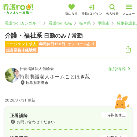
気になる
登録/ログイン
求人検索
メニュー
看護roo![カンゴルー]
看護roo! 転職
岐阜県
羽島市
特別養護老
介護・福祉系
日勤のみ / 常勤
エージェント求人
年間休日158日
オンコールあり
担当業務未経験可
社会福祉法人信輪会
施設情報
特別養護老人ホームことほぎ苑
岐阜県羽島市
2026/07/31 更新
正看護師
一時募集休止
お問い合わせください