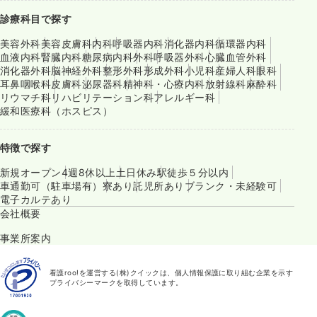
診療科目で探す
美容外科
美容皮膚科
内科
呼吸器内科
消化器内科
循環器内科
血液内科
腎臓内科
糖尿病内科
外科
呼吸器外科
心臓血管外科
消化器外科
脳神経外科
整形外科
形成外科
小児科
産婦人科
眼科
耳鼻咽喉科
皮膚科
泌尿器科
精神科・心療内科
放射線科
麻酔科
リウマチ科
リハビリテーション科
アレルギー科
緩和医療科（ホスピス）
特徴で探す
新規オープン
4週8休以上
土日休み
駅徒歩５分以内
車通勤可（駐車場有）
寮あり
託児所あり
ブランク・未経験可
電子カルテあり
会社概要
事業所案内
看護roo!を運営する(株)クイックは、個人情報保護に取り組む企業を示す
プライバシーマークを取得しています。