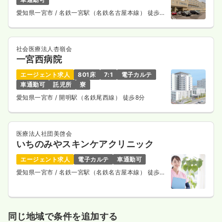
愛知県一宮市
/ 名鉄一宮駅（名鉄名古屋本線） 徒歩
10分
社会医療法人杏嶺会
一宮西病院
エージェント求人
801床
7:1
電子カルテ
車通勤可
託児所
寮
愛知県一宮市
/ 開明駅（名鉄尾西線） 徒歩8分
医療法人社団美啓会
いちのみやスキンケアクリニック
エージェント求人
電子カルテ
車通勤可
愛知県一宮市
/ 名鉄一宮駅（名鉄名古屋本線） 徒歩1
分
同じ地域で条件を追加する