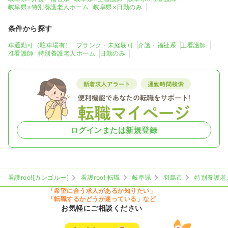
岐阜県×特別養護老人ホーム
岐阜県×日勤のみ
条件から探す
車通勤可（駐車場有）
ブランク・未経験可
介護・福祉系
正看護師
准看護師
特別養護老人ホーム
日勤のみ
ログインまたは新規登録
看護roo![カンゴルー]
看護roo! 転職
岐阜県
羽島市
特別養護老
「希望に合う求人があるか知りたい」
「転職するかどうか迷っている」など
お気軽にご相談ください