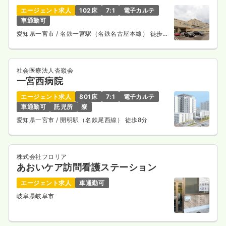
エージェント求人
102床
7:1
電子カルテ
車通勤可
愛知県一宮市
/ 名鉄一宮駅（名鉄名古屋本線） 徒歩
10分
社会医療法人杏嶺会
一宮西病院
エージェント求人
801床
7:1
電子カルテ
車通勤可
託児所
寮
愛知県一宮市
/ 開明駅（名鉄尾西線） 徒歩8分
株式会社フロリア
あおいケア訪問看護ステーション
エージェント求人
車通勤可
岐阜県岐阜市