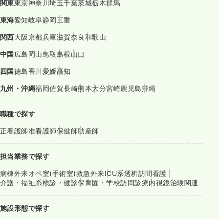
関東
東京
神奈川
埼玉
千葉
茨城
栃木
群馬
東海
愛知
岐阜
静岡
三重
関西
大阪
京都
兵庫
滋賀
奈良
和歌山
中国
広島
岡山
鳥取
島根
山口
四国
徳島
香川
愛媛
高知
九州・沖縄
福岡
佐賀
長崎
熊本
大分
宮崎
鹿児島
沖縄
職種で探す
正看護師
准看護師
保健師
助産師
担当業務で探す
病棟
外来
オペ室(手術室)
救急外来
ICU系
透析
訪問看護
介護・福祉系
検診・健診
保育園・学校
訪問診療
内視鏡
治験関連
施設形態で探す