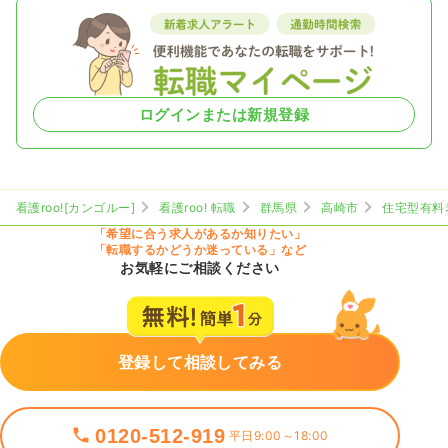
ログインまたは新規登録
看護roo![カンゴルー]
看護roo! 転職
群馬県
高崎市
住宅型有料
「希望に合う求人があるか知りたい」
「転職するかどうか迷っている」など
お気軽にご相談ください
登録して相談してみる
0120-512-919
平日9:00～18:00