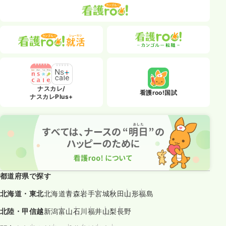
ナスカレ/
看護roo!国試
ナスカレPlus+
都道府県で探す
北海道・東北
北海道
青森
岩手
宮城
秋田
山形
福島
北陸・甲信越
新潟
富山
石川
福井
山梨
長野