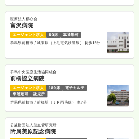
医療法人積心会
富沢病院
エージェント求人
80床
車通勤可
群馬県前橋市
/ 城東駅（上毛電気鉄道線） 徒歩15分
群馬中央医療生活協同組合
前橋協立病院
エージェント求人
189床
電子カルテ
車通勤可
託児所
群馬県前橋市
/ 前橋駅（ＪＲ両毛線） 車7分
公益財団法人脳血管研究所
附属美原記念病院