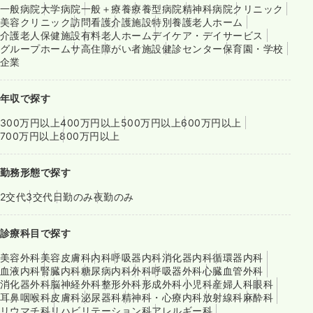
一般病院
大学病院
一般＋療養
療養型病院
精神科病院
クリニック
美容クリニック
訪問看護
介護施設
特別養護老人ホーム
介護老人保健施設
有料老人ホーム
デイケア・デイサービス
グループホーム
サ高住
障がい者施設
健診センター
保育園・学校
企業
年収で探す
300万円以上
400万円以上
500万円以上
600万円以上
700万円以上
800万円以上
勤務形態で探す
2交代
3交代
日勤のみ
夜勤のみ
診療科目で探す
美容外科
美容皮膚科
内科
呼吸器内科
消化器内科
循環器内科
血液内科
腎臓内科
糖尿病内科
外科
呼吸器外科
心臓血管外科
消化器外科
脳神経外科
整形外科
形成外科
小児科
産婦人科
眼科
耳鼻咽喉科
皮膚科
泌尿器科
精神科・心療内科
放射線科
麻酔科
リウマチ科
リハビリテーション科
アレルギー科