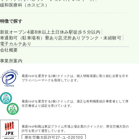
緩和医療科（ホスピス）
特徴で探す
新規オープン
4週8休以上
土日休み
駅徒歩５分以内
車通勤可（駐車場有）
寮あり
託児所あり
ブランク・未経験可
電子カルテあり
会社概要
事業所案内
看護roo!を運営する(株)クイックは、個人情報保護に取り組む企業を示す
プライバシーマークを取得しています。
看護roo!を運営する(株)クイックは、適正な有料職業紹介事業者として厚
生労働省より認定を受けています。
看護roo!転職は東証プライム市場上場企業のクイックが、厚生労働大臣の
許可を受けて運営しています。
厚生労働大臣許可27-ユ-020100