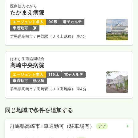
医療法人ゆかり
たかまえ病院
エージェント求人
99床
電子カルテ
車通勤可
寮
群馬県高崎市
/ 井野駅（ＪＲ上越線） 車7分
はるな生活協同組合
高崎中央病院
エージェント求人
119床
電子カルテ
車通勤可
託児所
群馬県高崎市
/ 高崎駅（ＪＲ高崎線） 車4分
同じ地域で条件を追加する
群馬県高崎市
×
車通勤可（駐車場有）
317