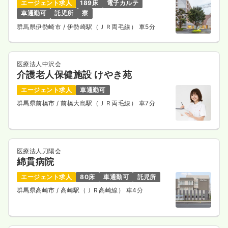
エージェント求人
189床
電子カルテ
車通勤可
託児所
寮
群馬県伊勢崎市
/ 伊勢崎駅（ＪＲ両毛線） 車5分
医療法人中沢会
介護老人保健施設 けやき苑
エージェント求人
車通勤可
群馬県前橋市
/ 前橋大島駅（ＪＲ両毛線） 車7分
医療法人刀陽会
綿貫病院
エージェント求人
80床
車通勤可
託児所
群馬県高崎市
/ 高崎駅（ＪＲ高崎線） 車4分