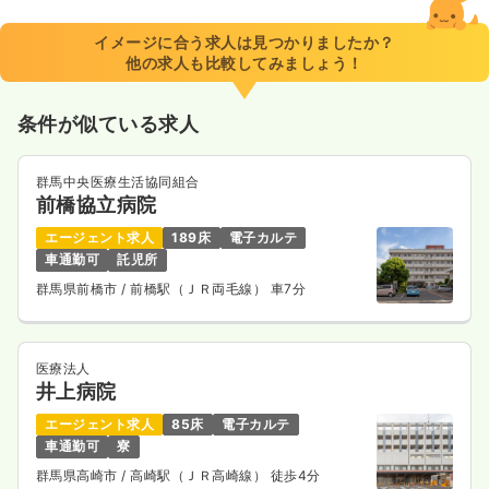
イメージに合う求人は見つかりましたか？
他の求人も比較してみましょう！
条件が似ている求人
群馬中央医療生活協同組合
前橋協立病院
エージェント求人
189床
電子カルテ
車通勤可
託児所
群馬県前橋市
/ 前橋駅（ＪＲ両毛線） 車7分
医療法人
井上病院
エージェント求人
85床
電子カルテ
車通勤可
寮
群馬県高崎市
/ 高崎駅（ＪＲ高崎線） 徒歩4分