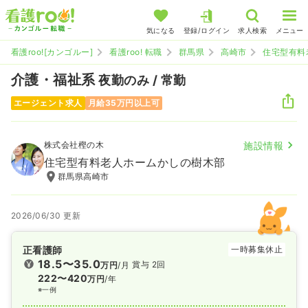
気になる
登録/ログイン
求人検索
メニュー
看護roo![カンゴルー]
看護roo! 転職
群馬県
高崎市
住宅型有料
介護・福祉系
夜勤のみ / 常勤
エージェント求人
月給35万円以上可
株式会社樫の木
施設情報
住宅型有料老人ホームかしの樹木部
群馬県高崎市
2026/06/30 更新
正看護師
一時募集休止
18.5〜35.0
賞与 2回
万円
/月
222〜420
万円
/年
※一例