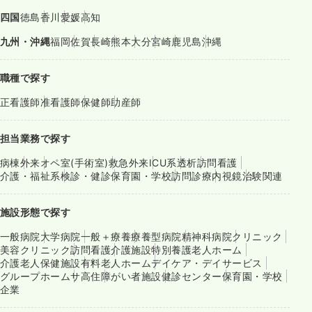
四国
徳島
香川
愛媛
高知
九州・沖縄
福岡
佐賀
長崎
熊本
大分
宮崎
鹿児島
沖縄
職種で探す
正看護師
准看護師
保健師
助産師
担当業務で探す
病棟
外来
オペ室(手術室)
救急外来
ICU系
透析
訪問看護
介護・福祉系
検診・健診
保育園・学校
訪問診療
内視鏡
治験関連
施設形態で探す
一般病院
大学病院
一般＋療養
療養型病院
精神科病院
クリニック
美容クリニック
訪問看護
介護施設
特別養護老人ホーム
介護老人保健施設
有料老人ホーム
デイケア・デイサービス
グループホーム
サ高住
障がい者施設
健診センター
保育園・学校
企業