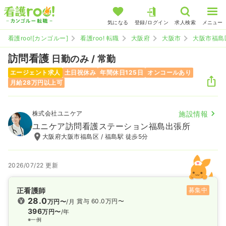
気になる
登録/ログイン
求人検索
メニュー
看護roo![カンゴルー]
看護roo! 転職
大阪府
大阪市
大阪市福島
訪問看護
日勤のみ / 常勤
エージェント求人
土日祝休み
年間休日125日
オンコールあり
月給28万円以上可
株式会社ユニケア
施設情報
ユニケア訪問看護ステーション福島出張所
大阪府大阪市福島区 / 福島駅 徒歩5分
2026/07/22 更新
正看護師
募集中
28.0
賞与 60.0万円〜
万円〜
/月
396
万円〜
/年
※一例