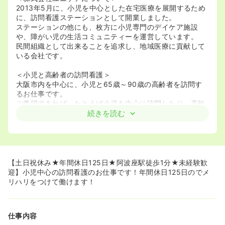
2013年5月に、小児を中心とした在宅医療を展開するため
に、訪問看護ステーションとして開業しました。
ステーションの他にも、枚方に小児専門のデイケア施設
や、障がい児の生活コミュニティーを運営しています。
民間組織として出来ることを追求し、地域医療に貢献して
いる会社です。
＜小児と高齢者の訪問看護＞
大阪市内を中心に、小児と65歳～90歳の高齢者を訪問す
るお仕事です。
ご希望であれば、たとえば小児を中心に訪問したり、高齢
者メインで看護して頂くことも可能です。
続きを読む
電動自転車での訪問になります。
＜未経験の方でも歓迎です＞
訪問看護や小児看護が未経験の方でも、慣れるまでは先輩
スタッフが同行してくれます。
【土日祝休み★年間休日125日★阿波座駅徒歩1分★未経験歓
事務所でも所長をはじめ、専門知識やメンタル面でのフォ
迎】小児中心の訪問看護のお仕事です！年間休日125日のでメ
ローがある為、安心して働いて頂けます。
リハリをつけて働けます！
まずは見学からでも可能なので、ご興味をお持ちの方はお
気軽に弊社までお問い合わせ下さい。
仕事内容
＜スタッフ間の情報共有を大切にしている環境＞