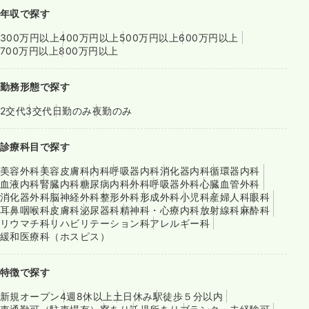
年収で探す
300万円以上
400万円以上
500万円以上
600万円以上
700万円以上
800万円以上
勤務形態で探す
2交代
3交代
日勤のみ
夜勤のみ
診療科目で探す
美容外科
美容皮膚科
内科
呼吸器内科
消化器内科
循環器内科
血液内科
腎臓内科
糖尿病内科
外科
呼吸器外科
心臓血管外科
消化器外科
脳神経外科
整形外科
形成外科
小児科
産婦人科
眼科
耳鼻咽喉科
皮膚科
泌尿器科
精神科・心療内科
放射線科
麻酔科
リウマチ科
リハビリテーション科
アレルギー科
緩和医療科（ホスピス）
特徴で探す
新規オープン
4週8休以上
土日休み
駅徒歩５分以内