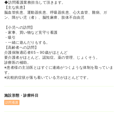
■常勤の方にはiPadが支給されます！
◆訪問看護業務担当して頂きます。
訪問したご利用者の状況や行った医療措置は、全てクラウ
【主な疾患】
ド上でスタッフ同士共有出来る体制を取っています。
脳血管疾患、運動器疾患、呼吸器疾患、心大血管、難病、ガ
初めて訪問する居宅でも、常に今までの情報を確認するこ
ン、障がい児（者）、脳性麻痺、肢体不自由児
とが可能です。
■毎週金曜日には、自由参加形式でのスタッフ同士のカル
【小児への訪問】
テミーティングがあり、皆で情報共有を行っています！
・家事、買い物など見守り看護
業務内での悩みなども相談出来たり、チームワークを深め
・吸引
る取り組みに積極的です。
・一緒に遊んだりもする。
【高齢者への訪問】
＜生活との両立がしやすい環境＞
介護保険適応者65～90歳がほとんど
土日祝日がお休みで、夏季休暇・冬期休暇も充実してお
要介護者がほとんど。認知症。薬の管理、じょくそう。
り、ご家庭とのバランスを保ちながら働きやすい環境で
診療医の補助。
す。
※患者様の主治医とはすぐに連絡がつくような体制を取っていま
残業はほぼありません。
す。
有給も1時間ごとに取得可能のため、ご家庭やお子さんのイ
※比較的症状が落ち着いている方がほとんどです。
ベントに合わせてスポットで休暇を
取得いただくことも可能です！
施設形態・診療科目
訪問看護