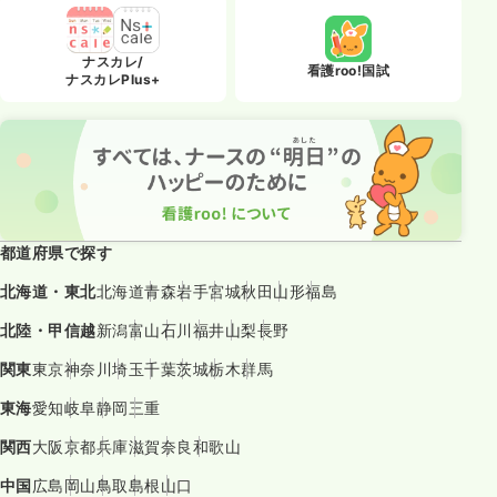
ナスカレ/
看護roo!国試
ナスカレPlus+
都道府県で探す
北海道・東北
北海道
青森
岩手
宮城
秋田
山形
福島
北陸・甲信越
新潟
富山
石川
福井
山梨
長野
関東
東京
神奈川
埼玉
千葉
茨城
栃木
群馬
東海
愛知
岐阜
静岡
三重
関西
大阪
京都
兵庫
滋賀
奈良
和歌山
中国
広島
岡山
鳥取
島根
山口