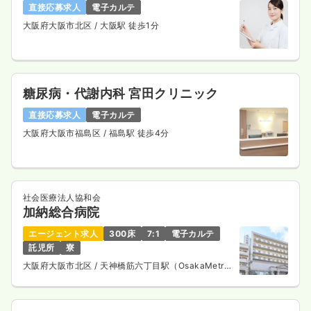
直接応募求人
電子カルテ
大阪府大阪市北区
/ 大阪駅 徒歩1分
糖尿病・代謝内科 宮田クリニック
直接応募求人
電子カルテ
大阪府大阪市福島区
/ 福島駅 徒歩4分
社会医療法人協和会
加納総合病院
エージェント求人
300床
7:1
電子カルテ
託児所
寮
大阪府大阪市北区
/ 天神橋筋六丁目駅（OsakaMetro
谷町線） 徒歩1分