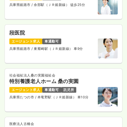
兵庫県姫路市
/ 余部駅（ＪＲ姫新線） 徒歩25分
段医院
エージェント求人
車通勤可
兵庫県姫路市
/ 東觜崎駅（ＪＲ姫新線） 車9分
社会福祉法人桑の実園福祉会
特別養護老人ホーム 桑の実園
エージェント求人
車通勤可
託児所
兵庫県たつの市
/ 本竜野駅（ＪＲ姫新線） 車10分
医療法人古橋会