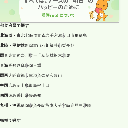
都道府県で探す
北海道・東北
北海道
青森
岩手
宮城
秋田
山形
福島
北陸・甲信越
新潟
富山
石川
福井
山梨
長野
関東
東京
神奈川
埼玉
千葉
茨城
栃木
群馬
東海
愛知
岐阜
静岡
三重
関西
大阪
京都
兵庫
滋賀
奈良
和歌山
中国
広島
岡山
鳥取
島根
山口
四国
徳島
香川
愛媛
高知
九州・沖縄
福岡
佐賀
長崎
熊本
大分
宮崎
鹿児島
沖縄
職種で探す