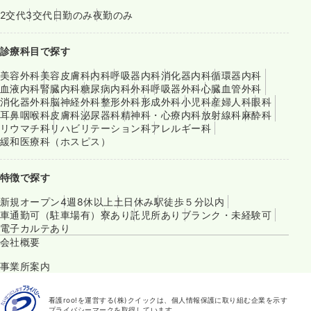
2交代
3交代
日勤のみ
夜勤のみ
診療科目で探す
美容外科
美容皮膚科
内科
呼吸器内科
消化器内科
循環器内科
血液内科
腎臓内科
糖尿病内科
外科
呼吸器外科
心臓血管外科
消化器外科
脳神経外科
整形外科
形成外科
小児科
産婦人科
眼科
耳鼻咽喉科
皮膚科
泌尿器科
精神科・心療内科
放射線科
麻酔科
リウマチ科
リハビリテーション科
アレルギー科
緩和医療科（ホスピス）
特徴で探す
新規オープン
4週8休以上
土日休み
駅徒歩５分以内
車通勤可（駐車場有）
寮あり
託児所あり
ブランク・未経験可
電子カルテあり
会社概要
事業所案内
看護roo!を運営する(株)クイックは、個人情報保護に取り組む企業を示す
プライバシーマークを取得しています。