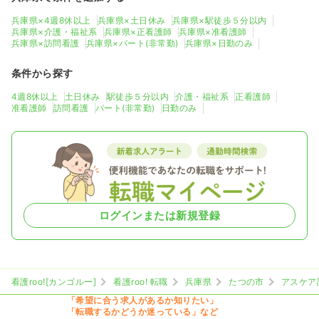
兵庫県×4週8休以上
兵庫県×土日休み
兵庫県×駅徒歩５分以内
兵庫県×介護・福祉系
兵庫県×正看護師
兵庫県×准看護師
兵庫県×訪問看護
兵庫県×パート(非常勤)
兵庫県×日勤のみ
条件から探す
4週8休以上
土日休み
駅徒歩５分以内
介護・福祉系
正看護師
准看護師
訪問看護
パート(非常勤)
日勤のみ
ログインまたは新規登録
看護roo![カンゴルー]
看護roo! 転職
兵庫県
たつの市
アスケア
「希望に合う求人があるか知りたい」
「転職するかどうか迷っている」など