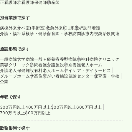
正看護師
准看護師
保健師
助産師
担当業務で探す
病棟
外来
オペ室(手術室)
救急外来
ICU系
透析
訪問看護
介護・福祉系
検診・健診
保育園・学校
訪問診療
内視鏡
治験関連
施設形態で探す
一般病院
大学病院
一般＋療養
療養型病院
精神科病院
クリニック
美容クリニック
訪問看護
介護施設
特別養護老人ホーム
介護老人保健施設
有料老人ホーム
デイケア・デイサービス
グループホーム
サ高住
障がい者施設
健診センター
保育園・学校
企業
年収で探す
300万円以上
400万円以上
500万円以上
600万円以上
700万円以上
800万円以上
勤務形態で探す