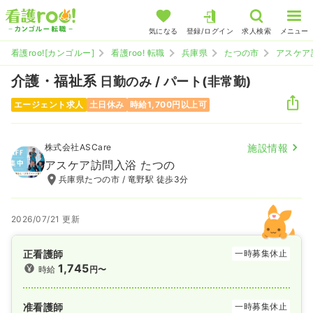
気になる
登録/ログイン
求人検索
メニュー
看護roo![カンゴルー]
看護roo! 転職
兵庫県
たつの市
アスケア
介護・福祉系
日勤のみ / パート(非常勤)
エージェント求人
土日休み
時給1,700円以上可
株式会社ASCare
施設情報
アスケア訪問入浴 たつの
兵庫県たつの市 / 竜野駅 徒歩3分
2026/07/21 更新
正看護師
一時募集休止
1,745
時給
円〜
准看護師
一時募集休止