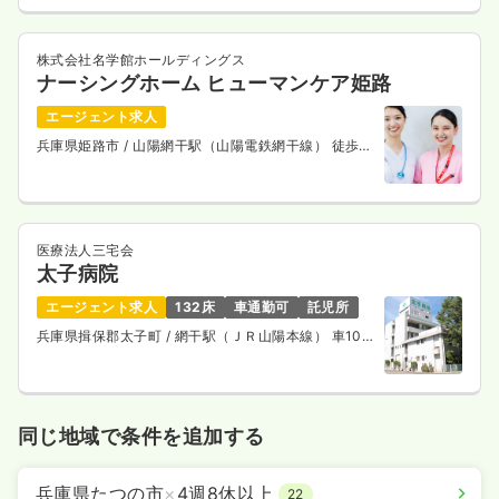
株式会社名学館ホールディングス
ナーシングホーム ヒューマンケア姫路
エージェント求人
兵庫県姫路市
/ 山陽網干駅（山陽電鉄網干線） 徒歩
13分
医療法人三宅会
太子病院
エージェント求人
132床
車通勤可
託児所
兵庫県揖保郡太子町
/ 網干駅（ＪＲ山陽本線） 車10
分
同じ地域で条件を追加する
兵庫県たつの市
×
4週8休以上
22