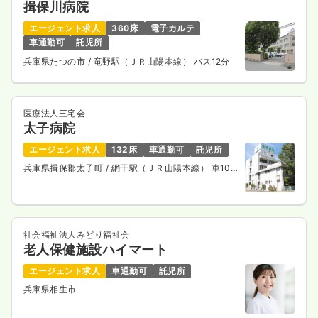
揖保川病院
エージェント求人
360床
電子カルテ
車通勤可
託児所
兵庫県たつの市
/ 竜野駅（ＪＲ山陽本線） バス12分
医療法人三宅会
太子病院
エージェント求人
132床
車通勤可
託児所
兵庫県揖保郡太子町
/ 網干駅（ＪＲ山陽本線） 車10
分
社会福祉法人みどり福祉会
老人保健施設ハイマート
エージェント求人
車通勤可
託児所
兵庫県相生市