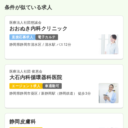
条件が似ている求人
医療法人社団慈誠会
おおぬき内科クリニック
直接応募求人
電子カルテ
静岡県静岡市清水区
/ 清水駅 バス12分
医療法人社団 俊恵会
大石内科循環器科医院
エージェント求人
車通勤可
静岡県静岡市葵区
/ 新静岡駅（静岡鉄道） 徒歩3分
静岡皮膚科