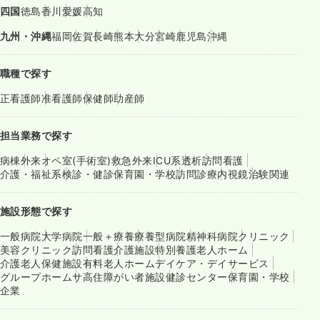
四国
徳島
香川
愛媛
高知
九州・沖縄
福岡
佐賀
長崎
熊本
大分
宮崎
鹿児島
沖縄
職種で探す
正看護師
准看護師
保健師
助産師
担当業務で探す
病棟
外来
オペ室(手術室)
救急外来
ICU系
透析
訪問看護
介護・福祉系
検診・健診
保育園・学校
訪問診療
内視鏡
治験関連
施設形態で探す
一般病院
大学病院
一般＋療養
療養型病院
精神科病院
クリニック
美容クリニック
訪問看護
介護施設
特別養護老人ホーム
介護老人保健施設
有料老人ホーム
デイケア・デイサービス
グループホーム
サ高住
障がい者施設
健診センター
保育園・学校
企業