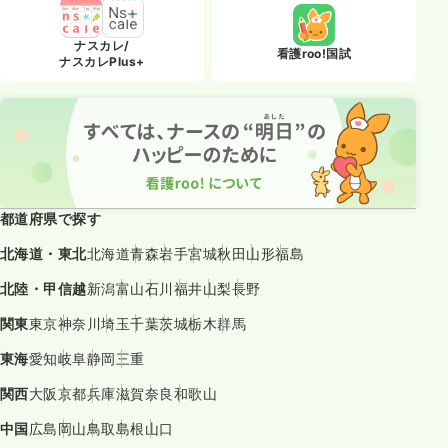
ナスカレ/
看護roo!国試
ナスカレPlus+
都道府県で探す
北海道・東北
北海道
青森
岩手
宮城
秋田
山形
福島
北陸・甲信越
新潟
富山
石川
福井
山梨
長野
関東
東京
神奈川
埼玉
千葉
茨城
栃木
群馬
東海
愛知
岐阜
静岡
三重
関西
大阪
京都
兵庫
滋賀
奈良
和歌山
中国
広島
岡山
鳥取
島根
山口