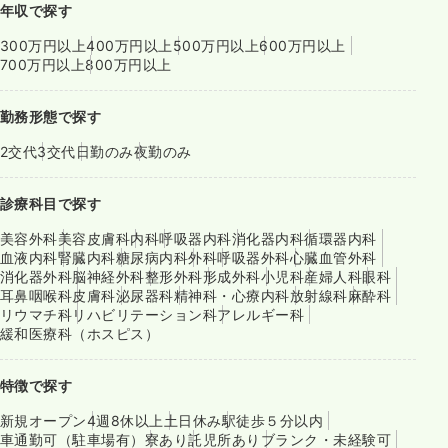
年収で探す
300万円以上
400万円以上
500万円以上
600万円以上
700万円以上
800万円以上
勤務形態で探す
2交代
3交代
日勤のみ
夜勤のみ
診療科目で探す
美容外科
美容皮膚科
内科
呼吸器内科
消化器内科
循環器内科
血液内科
腎臓内科
糖尿病内科
外科
呼吸器外科
心臓血管外科
消化器外科
脳神経外科
整形外科
形成外科
小児科
産婦人科
眼科
耳鼻咽喉科
皮膚科
泌尿器科
精神科・心療内科
放射線科
麻酔科
リウマチ科
リハビリテーション科
アレルギー科
緩和医療科（ホスピス）
特徴で探す
新規オープン
4週8休以上
土日休み
駅徒歩５分以内
車通勤可（駐車場有）
寮あり
託児所あり
ブランク・未経験可