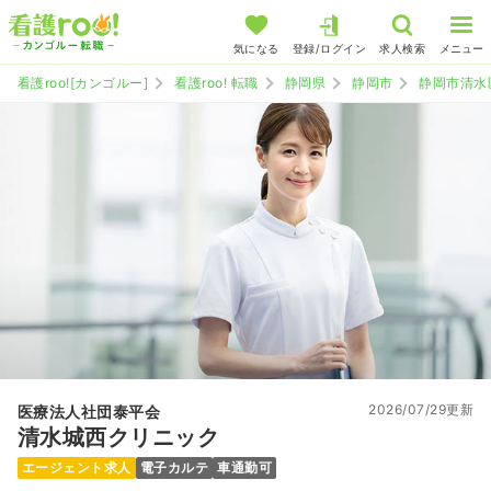
気になる
登録/ログイン
求人検索
メニュー
看護roo![カンゴルー]
看護roo! 転職
静岡県
静岡市
静岡市清水
2026/07/29更新
医療法人社団泰平会
清水城西クリニック
エージェント求人
電子カルテ
車通勤可