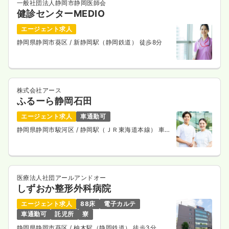
一般社団法人静岡市静岡医師会
健診センターMEDIO
エージェント求人
静岡県静岡市葵区
/ 新静岡駅（静岡鉄道） 徒歩8分
株式会社アース
ふるーら静岡石田
エージェント求人
車通勤可
静岡県静岡市駿河区
/ 静岡駅（ＪＲ東海道本線） 車
10分
医療法人社団アールアンドオー
しずおか整形外科病院
エージェント求人
88床
電子カルテ
車通勤可
託児所
寮
静岡県静岡市葵区
/ 柚木駅（静岡鉄道） 徒歩3分