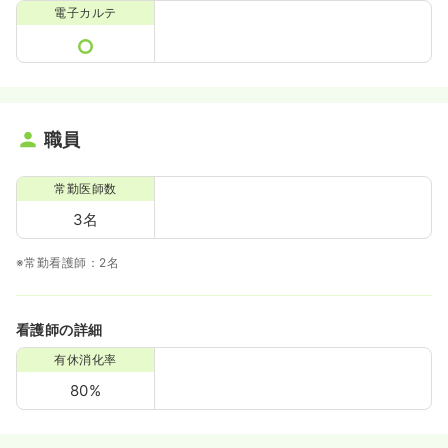
電子カルテ
職員
常勤医師数
3名
※常勤看護師：2名
看護師の詳細
有休消化率
80%