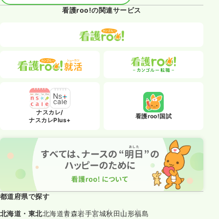
看護roo!の関連サービス
ナスカレ/
看護roo!国試
ナスカレPlus+
都道府県で探す
北海道・東北
北海道
青森
岩手
宮城
秋田
山形
福島