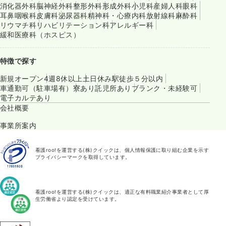
消化器外科
脳神経外科
整形外科
形成外科
小児科
産婦人科
眼科
耳鼻咽喉科
皮膚科
泌尿器科
精神科・心療内科
放射線科
麻酔科
リウマチ科
リハビリテーション科
アレルギー科
緩和医療科（ホスピス）
特徴で探す
新規オープン
4週8休以上
土日休み
駅徒歩５分以内
車通勤可（駐車場有）
寮あり
託児所あり
ブランク・未経験可
電子カルテあり
会社概要
事業所案内
看護roo!を運営する(株)クイックは、個人情報保護に取り組む企業を示す
プライバシーマークを取得しています。
看護roo!を運営する(株)クイックは、適正な有料職業紹介事業者として厚
生労働省より認定を受けています。