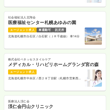
社会福祉法人北翔会
医療福祉センター札幌あゆみの園
エージェント求人
車通勤可
託児所
北海道札幌市白石区
/ 白石駅（ＪＲ千歳線） 車14分
株式会社ベネッセスタイルケア
メディカル・リハビリホームグランダ宮の森
エージェント求人
北海道札幌市中央区
/ 西２８丁目駅（札幌市営東西
線） 徒歩11分
医療法人渓仁会
渓仁会円山クリニック