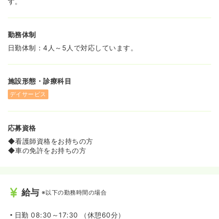
す。
すが、初めての方でも安心して取り組めるよう研修・マニ
ュアルがございます♪
◆また、利用者様は移動やトイレ、送迎車両昇降等ができ
勤務体制
る方ですので、介助の負担も少なく、ブランクがある方で
も安心してお仕事をすることが可能です♪
日勤体制：4人～5人で対応しています。
《常に明るく元気で人と接するのが大好きなスタッフがご
活躍中の職場です！》
施設形態・診療科目
◆レコードブック札幌東のスタッフは、人と接することが
大好きな人ばかりです♪
デイサービス
◆利用者様がより楽しく、より自分らしさをデイサービス
での運動によって実現することを大切にしています♪
応募資格
◆看護師資格をお持ちの方
◆車の免許をお持ちの方
給与
※以下の勤務時間の場合
日勤
08:30～17:30 （休憩60分）