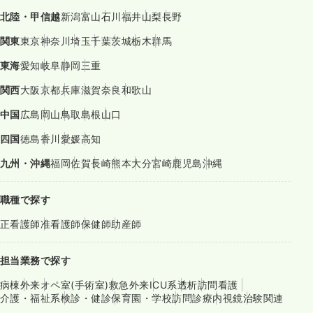
北陸・甲信越
新潟
富山
石川
福井
山梨
長野
関東
東京
神奈川
埼玉
千葉
茨城
栃木
群馬
東海
愛知
岐阜
静岡
三重
関西
大阪
京都
兵庫
滋賀
奈良
和歌山
中国
広島
岡山
鳥取
島根
山口
四国
徳島
香川
愛媛
高知
九州・沖縄
福岡
佐賀
長崎
熊本
大分
宮崎
鹿児島
沖縄
職種で探す
正看護師
准看護師
保健師
助産師
担当業務で探す
病棟
外来
オペ室(手術室)
救急外来
ICU系
透析
訪問看護
介護・福祉系
検診・健診
保育園・学校
訪問診療
内視鏡
治験関連