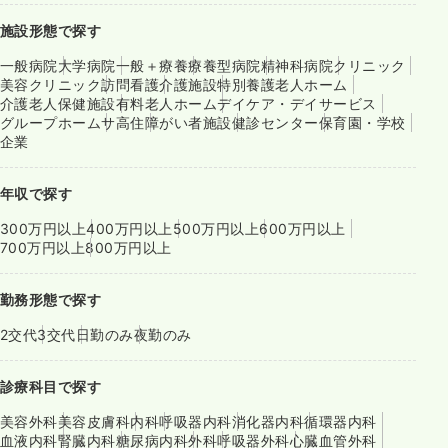
施設形態で探す
一般病院
大学病院
一般＋療養
療養型病院
精神科病院
クリニック
美容クリニック
訪問看護
介護施設
特別養護老人ホーム
介護老人保健施設
有料老人ホーム
デイケア・デイサービス
グループホーム
サ高住
障がい者施設
健診センター
保育園・学校
企業
年収で探す
300万円以上
400万円以上
500万円以上
600万円以上
700万円以上
800万円以上
勤務形態で探す
2交代
3交代
日勤のみ
夜勤のみ
診療科目で探す
美容外科
美容皮膚科
内科
呼吸器内科
消化器内科
循環器内科
血液内科
腎臓内科
糖尿病内科
外科
呼吸器外科
心臓血管外科