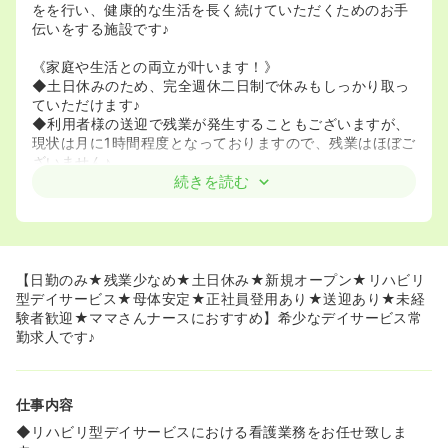
をを行い、健康的な生活を長く続けていただくためのお手
伝いをする施設です♪
《家庭や生活との両立が叶います！》
◆土日休みのため、完全週休二日制で休みもしっかり取っ
ていただけます♪
◆利用者様の送迎で残業が発生することもございますが、
現状は月に1時間程度となっておりますので、残業はほぼご
ざいません♪
◆日勤のみの勤務ですので、お子様のお迎えにも間に合い
続きを読む
ます♪
《やりがいのあるお仕事です！》
◆利用者様と一緒に会話をしながら運動し、実際に運動機
能が回復していく様子を一緒に喜び合う事ができる、とて
【日勤のみ★残業少なめ★土日休み★新規オープン★リハビリ
もやりがいのあるお仕事です♪
型デイサービス★母体安定★正社員登用あり★送迎あり★未経
◆バイタルチェックの結果等の事務業務もありますが、少
験者歓迎★ママさんナースにおすすめ】希少なデイサービス常
数スタッフ皆でスタッフ間で協力し合い、日々業務に取り
勤求人です♪
組んでいます♪
《未経験でも大丈夫です！》
仕事内容
◆お仕事の内容は主に利用者様の体調管理と機能訓練の補
助です！
◆リハビリ型デイサービスにおける看護業務をお任せ致しま
◆口腔ケア等のトレーニングを利用者様に提供いただきま