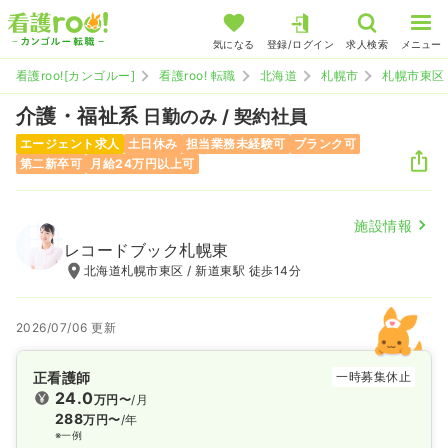
気になる
登録/ログイン
求人検索
メニュー
看護roo![カンゴルー]
看護roo! 転職
北海道
札幌市
札幌市東区
介護・福祉系
日勤のみ / 契約社員
エージェント求人
土日休み
担当業務未経験可
ブランク可
第二新卒可
月給24万円以上可
施設情報
レコードブック札幌東
北海道札幌市東区 / 新道東駅 徒歩14分
2026/07/06 更新
正看護師
一時募集休止
24.0
万円〜
/月
288
万円〜
/年
※一例