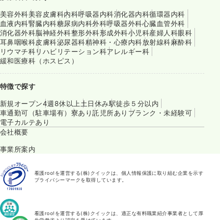
美容外科
美容皮膚科
内科
呼吸器内科
消化器内科
循環器内科
血液内科
腎臓内科
糖尿病内科
外科
呼吸器外科
心臓血管外科
消化器外科
脳神経外科
整形外科
形成外科
小児科
産婦人科
眼科
耳鼻咽喉科
皮膚科
泌尿器科
精神科・心療内科
放射線科
麻酔科
リウマチ科
リハビリテーション科
アレルギー科
緩和医療科（ホスピス）
特徴で探す
新規オープン
4週8休以上
土日休み
駅徒歩５分以内
車通勤可（駐車場有）
寮あり
託児所あり
ブランク・未経験可
電子カルテあり
会社概要
事業所案内
看護roo!を運営する(株)クイックは、個人情報保護に取り組む企業を示す
プライバシーマークを取得しています。
看護roo!を運営する(株)クイックは、適正な有料職業紹介事業者として厚