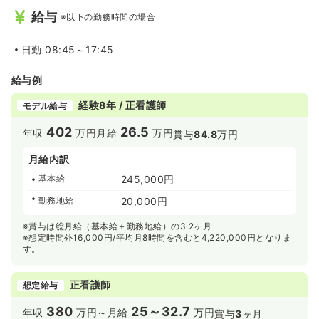
給与
※以下の勤務時間の場合
日勤
08:45～17:45
給与例
経験8年 / 正看護師
モデル給与
402
26.5
年収
万円
月給
万円
賞与
84.8
万円
月給内訳
基本給
245,000円
勤務地給
20,000円
※賞与は総月給（基本給＋勤務地給）の3.2ヶ月
※想定時間外16,000円/平均月8時間を含むと4,220,000円となりま
す。
正看護師
想定給与
380
25～32.7
年収
万円～
月給
万円
賞与
3
ヶ月