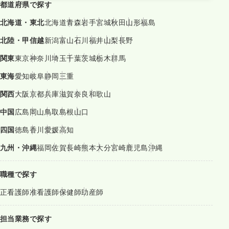
都道府県で探す
北海道・東北
北海道
青森
岩手
宮城
秋田
山形
福島
北陸・甲信越
新潟
富山
石川
福井
山梨
長野
関東
東京
神奈川
埼玉
千葉
茨城
栃木
群馬
東海
愛知
岐阜
静岡
三重
関西
大阪
京都
兵庫
滋賀
奈良
和歌山
中国
広島
岡山
鳥取
島根
山口
四国
徳島
香川
愛媛
高知
九州・沖縄
福岡
佐賀
長崎
熊本
大分
宮崎
鹿児島
沖縄
職種で探す
正看護師
准看護師
保健師
助産師
担当業務で探す