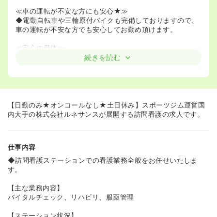
≪車の運転が不安な方にも安心★≫
◆電動自転車や三輪原付バイクも完備しておりますので、
車の運転が不安な方でも安心してお勤め頂けます。
≪安心の母体≫
◆株式会社ルネサンスは、スポーツクラブ経営を中核とし
続きを読む
て、企業・地域支援、介護リハビリ支援、小型施設展開、
健康教育の支援などの事業展開にも取り組んでいます。
◆1979年に創立された大きな母体なので、安心してお勤め
いただけます。
◆スポーツクラブを約130箇所、リハビリ特化型デイサー
【日勤のみ★オンコールなし★土日休み】スポーツジム運営国
ビスを約35箇所、その他訪問看護やジムなど、全国に約
内大手の株式会社ルネサンスが展開する訪問看護の求人です。
240箇所の施設を構えており、海外にも事業進出をしてい
ます。
仕事内容
≪看護師として自発的に成長できる環境≫
◆自己啓発支援制度（自己啓発にかかる費用の会社補
◆訪問看護ステーションでの看護業務全般をお任せいたしま
助）、ｅ－ラーニング、資格取得支援制度、通信教育制
す。
度、社内カフェテリア研修・セミナー（自己啓発のための
テーマ別研修）など多様なスキルアップの機会がありま
【主な業務内容】
す！
バイタルチェック、リハビリ、服薬管理
【ステーション状況】