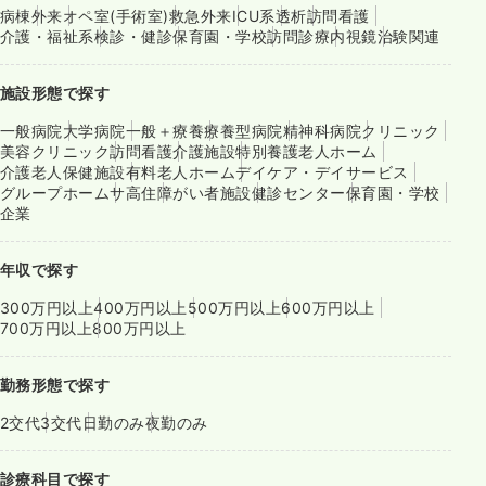
病棟
外来
オペ室(手術室)
救急外来
ICU系
透析
訪問看護
介護・福祉系
検診・健診
保育園・学校
訪問診療
内視鏡
治験関連
施設形態で探す
一般病院
大学病院
一般＋療養
療養型病院
精神科病院
クリニック
美容クリニック
訪問看護
介護施設
特別養護老人ホーム
介護老人保健施設
有料老人ホーム
デイケア・デイサービス
グループホーム
サ高住
障がい者施設
健診センター
保育園・学校
企業
年収で探す
300万円以上
400万円以上
500万円以上
600万円以上
700万円以上
800万円以上
勤務形態で探す
2交代
3交代
日勤のみ
夜勤のみ
診療科目で探す