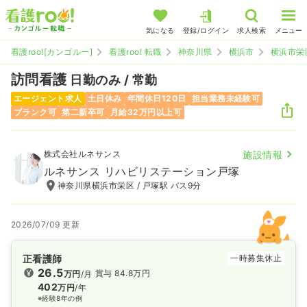
気になる
登録/ログイン
求人検索
メニュー
看護roo![カンゴルー]
看護roo! 転職
神奈川県
横浜市
横浜市栄
訪問看護
日勤のみ / 常勤
エージェント求人
土日休み
年間休日120日
担当業務未経験可
ブランク可
第二新卒可
月給32万円以上可
株式会社ルネサンス
施設情報
ルネサンス リハビリステーション戸塚
神奈川県横浜市栄区 / 戸塚駅 バス9分
2026/07/09 更新
正看護師
一時募集休止
26.5
賞与 84.8万円
万円
/月
402
万円
/年
※経験8年の例