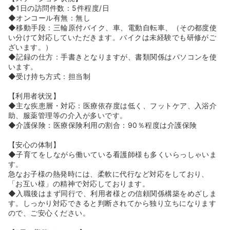
◆1日の訪問件数：5件程度/日
◆オンコール有無：無し
◆移動手段：三輪原付バイク、車、電動自転車、（その都度使
い分けて対応していただきます。バイクは未経験でも研修がご
ざいます。）
◆記録の仕方：手書きとなりますが、書類関係はパソコンを使
います。
◆受け持ち方式：担当制
【利用者状況】
◆主な疾患層・対応：医療依存度は低く、フットケア、入浴介
助、服薬管理等の介入が多いです。
◆介護保険：医療保険利用の割合：90％程度は介護保険
【安心の体制】
◆子育てをしながら働いている看護師様も多くいらっしゃいま
す。
急なお子様の熱発時には、柔軟に代行など対応をしており、
「お互い様」の精神で対応しております。
◆入職後はまず同行で、利用者様との信頼関係構築をめざしま
す。しっかり対応できると判断されてから独り立ちになります
ので、ご安心ください。