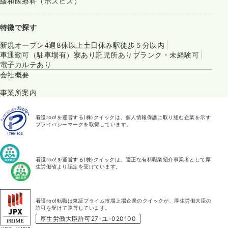
緩和医療科（ホスピス）
特徴で探す
新規オープン
4週8休以上
土日休み
駅徒歩５分以内
車通勤可（駐車場有）
寮あり
託児所あり
ブランク・未経験可
電子カルテあり
会社概要
事業所案内
看護roo!を運営する(株)クイックは、個人情報保護に取り組む企業を示す
プライバシーマークを取得しています。
看護roo!を運営する(株)クイックは、適正な有料職業紹介事業者として厚
生労働省より認定を受けています。
看護roo!転職は東証プライム市場上場企業のクイックが、厚生労働大臣の
許可を受けて運営しています。
厚生労働大臣許可27-ユ-020100