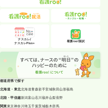
ナスカレ/
看護roo!国試
ナスカレPlus+
都道府県で探す
北海道・東北
北海道
青森
岩手
宮城
秋田
山形
福島
北陸・甲信越
新潟
富山
石川
福井
山梨
長野
関東
東京
神奈川
埼玉
千葉
茨城
栃木
群馬