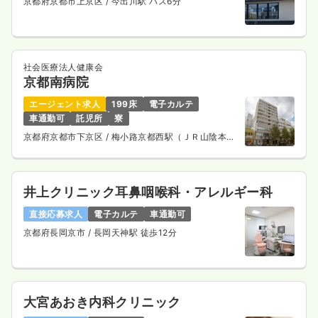
京都府京都市上京区
/ 今出川駅 バス6分
社会医療法人健康会
京都南病院
エージェント求人
199床
電子カルテ
車通勤可
託児所
寮
京都府京都市下京区
/ 梅小路京都西駅（ＪＲ山陰本
線） 徒歩10分
井上クリニック耳鼻咽喉科・アレルギー科
直接応募求人
電子カルテ
車通勤可
京都府長岡京市
/ 長岡天神駅 徒歩12分
大宮あおき内科クリニック