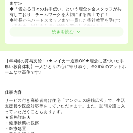
ます≫
◆「愛ある日々のお手伝い」という理念を全スタッフが共
有しており、チームワークを大切にする風土です！
◆社長からパートスタッフまで一貫した指針教育を受けて
いるため、同じ志を持つ仲間と安心して働けます。
続きを読む
≪ワークライフバランスを重視したい方におすすめです≫
◆年間休日110日を確保しており、週休2日制のシフト勤務
で私生活とのメリハリをつけた働き方が叶います。
◆定年が65歳に設定されており、腰を据えて長くキャリア
を築いていきたい方にぴったりの職場です！
【年4回の賞与支給！♪★マイカー通勤OK★理念に基づいた手
厚い教育体制】一人ひとりの心に寄り添う、全29室のアットホ
ームなサ高住です♪
仕事内容
サービス付き高齢者向け住宅「アンジェス嵯峨広沢」で、生活
支援員や医療対応等をしていただきます。また、訪問介護に入
っていただくこともあります。
★業務詳細★
・健康状態の観察
・医療処置