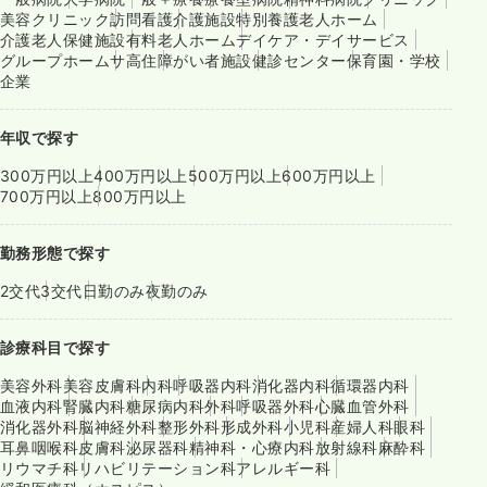
美容クリニック
訪問看護
介護施設
特別養護老人ホーム
介護老人保健施設
有料老人ホーム
デイケア・デイサービス
グループホーム
サ高住
障がい者施設
健診センター
保育園・学校
企業
年収で探す
300万円以上
400万円以上
500万円以上
600万円以上
700万円以上
800万円以上
勤務形態で探す
2交代
3交代
日勤のみ
夜勤のみ
診療科目で探す
美容外科
美容皮膚科
内科
呼吸器内科
消化器内科
循環器内科
血液内科
腎臓内科
糖尿病内科
外科
呼吸器外科
心臓血管外科
消化器外科
脳神経外科
整形外科
形成外科
小児科
産婦人科
眼科
耳鼻咽喉科
皮膚科
泌尿器科
精神科・心療内科
放射線科
麻酔科
リウマチ科
リハビリテーション科
アレルギー科