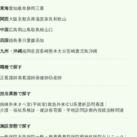
東海
愛知
岐阜
静岡
三重
関西
大阪
京都
兵庫
滋賀
奈良
和歌山
中国
広島
岡山
鳥取
島根
山口
四国
徳島
香川
愛媛
高知
九州・沖縄
福岡
佐賀
長崎
熊本
大分
宮崎
鹿児島
沖縄
職種で探す
正看護師
准看護師
保健師
助産師
担当業務で探す
病棟
外来
オペ室(手術室)
救急外来
ICU系
透析
訪問看護
介護・福祉系
検診・健診
保育園・学校
訪問診療
内視鏡
治験関連
施設形態で探す
一般病院
大学病院
一般＋療養
療養型病院
精神科病院
クリニック