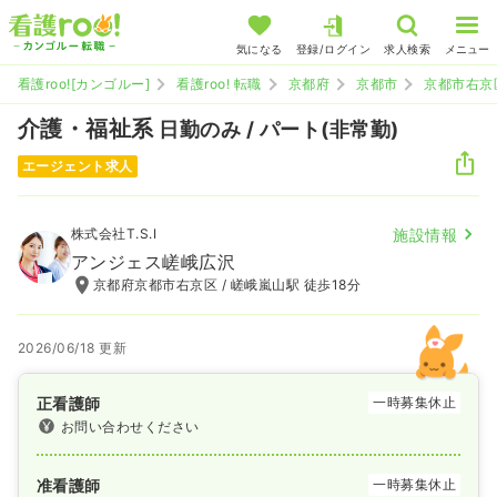
気になる
登録/ログイン
求人検索
メニュー
看護roo![カンゴルー]
看護roo! 転職
京都府
京都市
京都市右京
介護・福祉系
日勤のみ / パート(非常勤)
エージェント求人
株式会社T.S.I
施設情報
アンジェス嵯峨広沢
京都府京都市右京区 / 嵯峨嵐山駅 徒歩18分
2026/06/18 更新
正看護師
一時募集休止
お問い合わせください
准看護師
一時募集休止