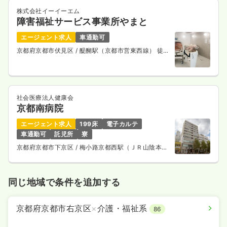
株式会社イーイーエム
障害福祉サービス事業所やまと
エージェント求人
車通勤可
京都府京都市伏見区
/ 醍醐駅（京都市営東西線） 徒歩
6分
社会医療法人健康会
京都南病院
エージェント求人
199床
電子カルテ
車通勤可
託児所
寮
京都府京都市下京区
/ 梅小路京都西駅（ＪＲ山陰本
線） 徒歩10分
同じ地域で条件を追加する
京都府京都市右京区
×
介護・福祉系
86