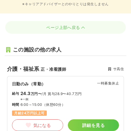
※キャリアアドバイザーとのやりとりは発生しません
ページ上部へ戻る
この施設の他の求人
介護・福祉系
サ高住
正・准看護師
一時募集休止
日勤のみ（常勤）
24.3
給与
万円〜
/月
賞与28.9〜40.7万円
※一例
時間
6:00～15:00
（休憩60分）
月給24万円以上可
気になる
詳細を見る