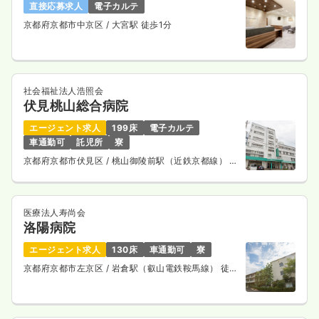
直接応募求人
電子カルテ
京都府京都市中京区
/ 大宮駅 徒歩1分
社会福祉法人浩照会
伏見桃山総合病院
エージェント求人
199床
電子カルテ
車通勤可
託児所
寮
京都府京都市伏見区
/ 桃山御陵前駅（近鉄京都線） 徒
歩11分
医療法人寿尚会
洛陽病院
エージェント求人
130床
車通勤可
寮
京都府京都市左京区
/ 岩倉駅（叡山電鉄鞍馬線） 徒歩
15分