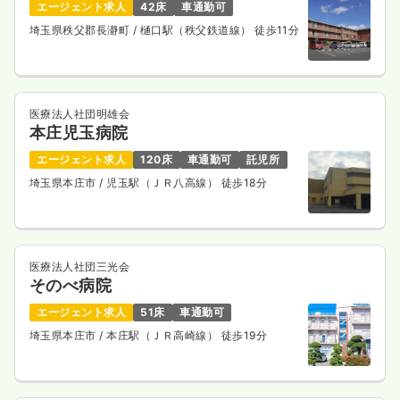
エージェント求人
42床
車通勤可
埼玉県秩父郡長瀞町
/ 樋口駅（秩父鉄道線） 徒歩11分
医療法人社団明雄会
本庄児玉病院
エージェント求人
120床
車通勤可
託児所
埼玉県本庄市
/ 児玉駅（ＪＲ八高線） 徒歩18分
医療法人社団三光会
そのべ病院
エージェント求人
51床
車通勤可
埼玉県本庄市
/ 本庄駅（ＪＲ高崎線） 徒歩19分