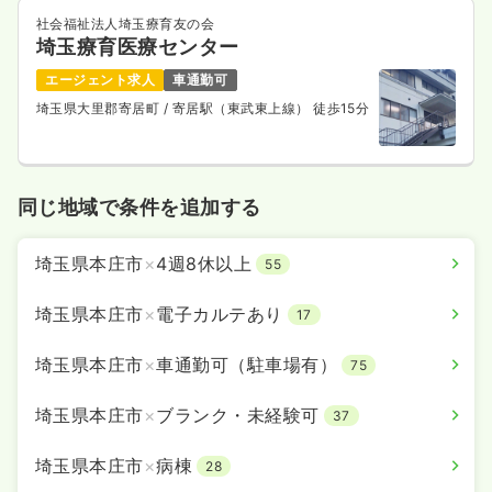
社会福祉法人埼玉療育友の会
埼玉療育医療センター
エージェント求人
車通勤可
埼玉県大里郡寄居町
/ 寄居駅（東武東上線） 徒歩15分
同じ地域で条件を追加する
埼玉県本庄市
×
4週8休以上
55
埼玉県本庄市
×
電子カルテあり
17
埼玉県本庄市
×
車通勤可（駐車場有）
75
埼玉県本庄市
×
ブランク・未経験可
37
埼玉県本庄市
×
病棟
28