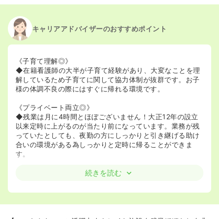
2020/11/27
正・准看護師を募集中
キャリアアドバイザーのおすすめポイント
《子育て理解◎》
◆在籍看護師の大半が子育て経験があり、大変なことを理
解しているため子育てに関して協力体制が抜群です。お子
様の体調不良の際にはすぐに帰れる環境です。
《プライベート両立◎》
◆残業は月に4時間とほぼございません！大正12年の設立
以来定時に上がるのが当たり前になっています。業務が残
っていたとしても、夜勤の方にしっかりと引き継げる助け
合いの環境がある為しっかりと定時に帰ることができま
す。
《自由な風潮》
続きを読む
◆業務をする上での定めなどがあまりない為、経験を十分
に生かしてルールに縛られずに働くことができる環境で
す。
《綺麗な病院》