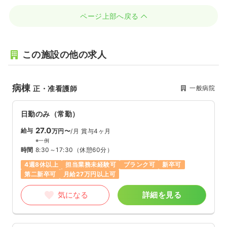
ページ上部へ戻る
この施設の他の求人
病棟
一般病院
正・准看護師
日勤のみ（常勤）
27.0
給与
万円〜
/月
賞与4ヶ月
※一例
時間
8:30～17:30
（休憩60分）
4週8休以上
担当業務未経験可
ブランク可
新卒可
第二新卒可
月給27万円以上可
気になる
詳細を見る