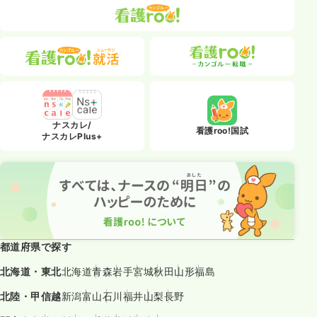
ナスカレ/
看護roo!国試
ナスカレPlus+
都道府県で探す
北海道・東北
北海道
青森
岩手
宮城
秋田
山形
福島
北陸・甲信越
新潟
富山
石川
福井
山梨
長野