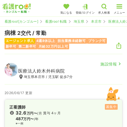
気になる
登録/ログイン
求人検索
メニュー
看護roo![カンゴルー]
看護roo! 転職
埼玉県
本庄市
医療法人鈴
病棟
2交代 / 常勤
エージェント求人
4週8休以上
担当業務未経験可
ブランク可
新卒可
第二新卒可
月給32万円以上可
施設情報
医療法人鈴木外科病院
埼玉県本庄市 / 児玉駅 徒歩7分
2026/06/17 更新
正看護師
募集中
32.6
賞与 4ヶ月
万円〜
/月
487
万円〜
/年
※一例