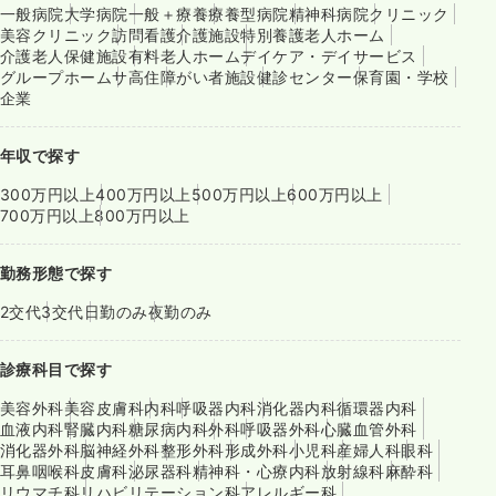
一般病院
大学病院
一般＋療養
療養型病院
精神科病院
クリニック
美容クリニック
訪問看護
介護施設
特別養護老人ホーム
介護老人保健施設
有料老人ホーム
デイケア・デイサービス
グループホーム
サ高住
障がい者施設
健診センター
保育園・学校
企業
年収で探す
300万円以上
400万円以上
500万円以上
600万円以上
700万円以上
800万円以上
勤務形態で探す
2交代
3交代
日勤のみ
夜勤のみ
診療科目で探す
美容外科
美容皮膚科
内科
呼吸器内科
消化器内科
循環器内科
血液内科
腎臓内科
糖尿病内科
外科
呼吸器外科
心臓血管外科
消化器外科
脳神経外科
整形外科
形成外科
小児科
産婦人科
眼科
耳鼻咽喉科
皮膚科
泌尿器科
精神科・心療内科
放射線科
麻酔科
リウマチ科
リハビリテーション科
アレルギー科