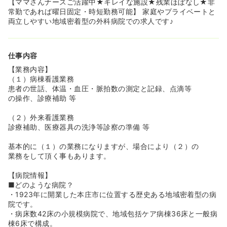
【ママさんナースご活躍中★キレイな施設★残業ほぼなし★非
◆病院には見えないレンガ造りの可愛い入口です。病室の
常勤であれば曜日固定・時短勤務可能】 家庭やプライベートと
天井が木目調になっていたり、病院全体がおしゃれで綺麗
両立しやすい地域密着型の外科病院での求人です♪
です！3病棟あるうち、2病棟が10年前に改装済み。1病棟
が2020年4月～改装に入る為、とても綺麗な環境で働くこ
とができます！
仕事内容
【業務内容】
（１）病棟看護業務
患者の世話、体温・血圧・脈拍数の測定と記録、点滴等
の操作、診療補助 等
（２）外来看護業務
診療補助、医療器具の洗浄等診察の準備 等
基本的に（１）の業務になりますが、場合により（２）の
業務をして頂く事もあります。
【病院情報】
■どのような病院？
・1923年に開業した本庄市に位置する歴史ある地域密着型の病
院です。
・病床数42床の小規模病院で、地域包括ケア病棟36床と一般病
棟6床で構成。