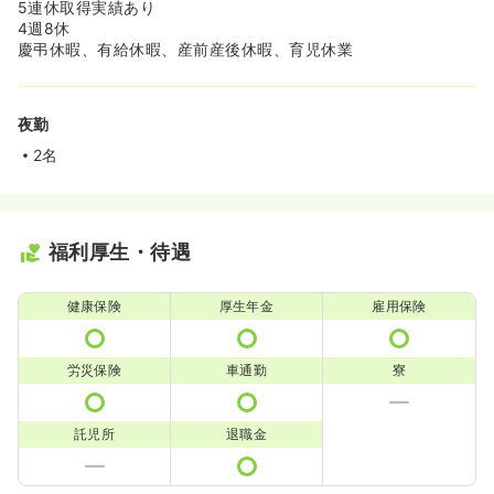
5連休取得実績あり
4週8休
慶弔休暇、有給休暇、産前産後休暇、育児休業
夜勤
2名
福利厚生・待遇
健康保険
厚生年金
雇用保険
労災保険
車通勤
寮
託児所
退職金