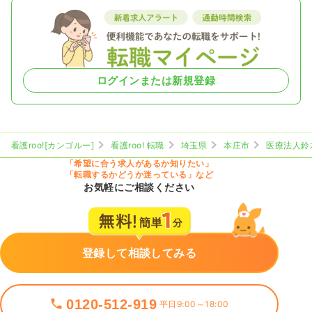
ログインまたは新規登録
看護roo![カンゴルー]
看護roo! 転職
埼玉県
本庄市
医療法人鈴
「希望に合う求人があるか知りたい」
「転職するかどうか迷っている」など
お気軽にご相談ください
登録して相談してみる
0120-512-919
平日9:00～18:00