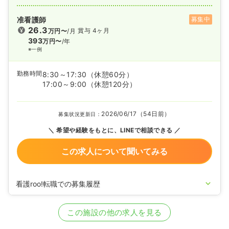
准看護師
募集中
26.3
賞与 4ヶ月
万円〜
/月
393
万円〜
/年
※一例
勤務時間
8:30～17:30
（休憩60分）
17:00～9:00
（休憩120分）
2026/06/17（54日前）
募集状況更新日：
希望や経験をもとに、LINEで相談できる
この求人について聞いてみる
看護roo!転職での募集履歴
2026/05/29
正・准看護師の募集を開始
2026/05/25
正・准看護師の募集を休止
この施設の他の求人を見る
2026/04/15
正・准看護師の募集を開始
2026/01/09
正・准看護師の募集を休止