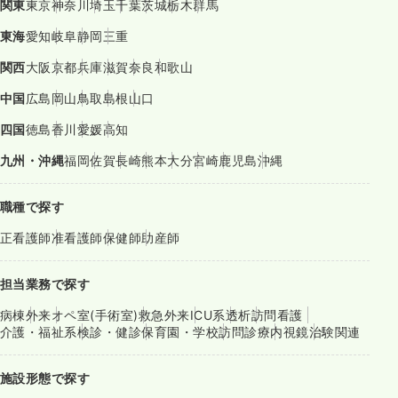
関東
東京
神奈川
埼玉
千葉
茨城
栃木
群馬
東海
愛知
岐阜
静岡
三重
関西
大阪
京都
兵庫
滋賀
奈良
和歌山
中国
広島
岡山
鳥取
島根
山口
四国
徳島
香川
愛媛
高知
九州・沖縄
福岡
佐賀
長崎
熊本
大分
宮崎
鹿児島
沖縄
職種で探す
正看護師
准看護師
保健師
助産師
担当業務で探す
病棟
外来
オペ室(手術室)
救急外来
ICU系
透析
訪問看護
介護・福祉系
検診・健診
保育園・学校
訪問診療
内視鏡
治験関連
施設形態で探す