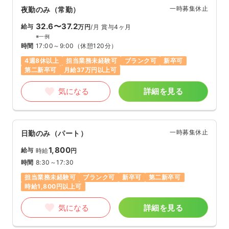
一時募集休止
夜勤のみ（常勤）
32.6〜37.2
給与
万円
/月
賞与4ヶ月
※一例
時間
17:00～9:00
（休憩120分）
4週8休以上
担当業務未経験可
ブランク可
新卒可
第二新卒可
月給37万円以上可
気になる
詳細を見る
一時募集休止
日勤のみ（パート）
1,800
給与
時給
円
時間
8:30～17:30
担当業務未経験可
ブランク可
新卒可
第二新卒可
時給1,800円以上可
気になる
詳細を見る