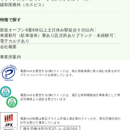
緩和医療科（ホスピス）
特徴で探す
新規オープン
4週8休以上
土日休み
駅徒歩５分以内
車通勤可（駐車場有）
寮あり
託児所あり
ブランク・未経験可
電子カルテあり
会社概要
事業所案内
看護roo!を運営する(株)クイックは、個人情報保護に取り組む企業を示す
プライバシーマークを取得しています。
看護roo!を運営する(株)クイックは、適正な有料職業紹介事業者として厚
生労働省より認定を受けています。
看護roo!転職は東証プライム市場上場企業のクイックが、厚生労働大臣の
許可を受けて運営しています。
厚生労働大臣許可27-ユ-020100