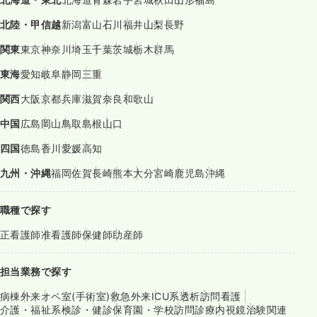
北陸・甲信越
新潟
富山
石川
福井
山梨
長野
関東
東京
神奈川
埼玉
千葉
茨城
栃木
群馬
東海
愛知
岐阜
静岡
三重
関西
大阪
京都
兵庫
滋賀
奈良
和歌山
中国
広島
岡山
鳥取
島根
山口
四国
徳島
香川
愛媛
高知
九州・沖縄
福岡
佐賀
長崎
熊本
大分
宮崎
鹿児島
沖縄
職種で探す
正看護師
准看護師
保健師
助産師
担当業務で探す
病棟
外来
オペ室(手術室)
救急外来
ICU系
透析
訪問看護
介護・福祉系
検診・健診
保育園・学校
訪問診療
内視鏡
治験関連