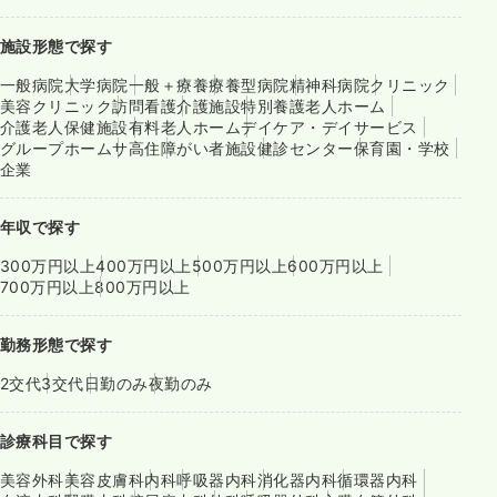
施設形態で探す
一般病院
大学病院
一般＋療養
療養型病院
精神科病院
クリニック
美容クリニック
訪問看護
介護施設
特別養護老人ホーム
介護老人保健施設
有料老人ホーム
デイケア・デイサービス
グループホーム
サ高住
障がい者施設
健診センター
保育園・学校
企業
年収で探す
300万円以上
400万円以上
500万円以上
600万円以上
700万円以上
800万円以上
勤務形態で探す
2交代
3交代
日勤のみ
夜勤のみ
診療科目で探す
美容外科
美容皮膚科
内科
呼吸器内科
消化器内科
循環器内科