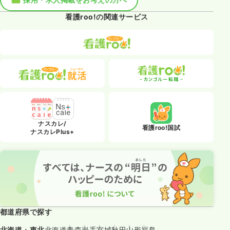
看護roo!の関連サービス
ナスカレ/
看護roo!国試
ナスカレPlus+
都道府県で探す
北海道・東北
北海道
青森
岩手
宮城
秋田
山形
福島