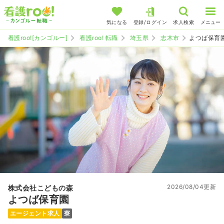
気になる
登録/ログイン
求人検索
メニュー
看護roo![カンゴルー]
看護roo! 転職
埼玉県
志木市
よつば保育
2026/08/04更新
株式会社こどもの森
よつば保育園
エージェント求人
寮