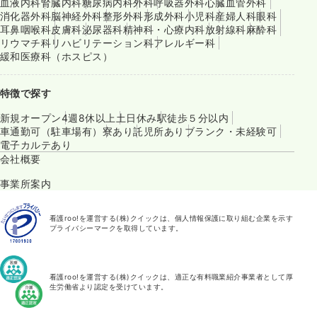
血液内科
腎臓内科
糖尿病内科
外科
呼吸器外科
心臓血管外科
消化器外科
脳神経外科
整形外科
形成外科
小児科
産婦人科
眼科
耳鼻咽喉科
皮膚科
泌尿器科
精神科・心療内科
放射線科
麻酔科
リウマチ科
リハビリテーション科
アレルギー科
緩和医療科（ホスピス）
特徴で探す
新規オープン
4週8休以上
土日休み
駅徒歩５分以内
車通勤可（駐車場有）
寮あり
託児所あり
ブランク・未経験可
電子カルテあり
会社概要
事業所案内
看護roo!を運営する(株)クイックは、個人情報保護に取り組む企業を示す
プライバシーマークを取得しています。
看護roo!を運営する(株)クイックは、適正な有料職業紹介事業者として厚
生労働省より認定を受けています。