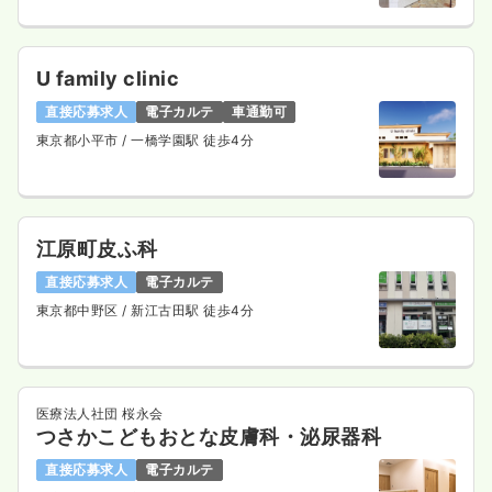
U family clinic
直接応募求人
電子カルテ
車通勤可
東京都小平市
/ 一橋学園駅 徒歩4分
江原町皮ふ科
直接応募求人
電子カルテ
東京都中野区
/ 新江古田駅 徒歩4分
医療法人社団 桜永会
つさかこどもおとな皮膚科・泌尿器科
直接応募求人
電子カルテ