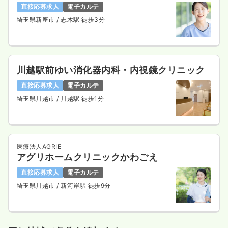
直接応募求人
電子カルテ
埼玉県新座市
/ 志木駅 徒歩3分
川越駅前ゆい消化器内科・内視鏡クリニック
直接応募求人
電子カルテ
埼玉県川越市
/ 川越駅 徒歩1分
医療法人AGRIE
アグリホームクリニックかわごえ
直接応募求人
電子カルテ
埼玉県川越市
/ 新河岸駅 徒歩9分