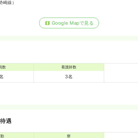
勢崎線）
Google Mapで見る
員数
看護師数
8名
3名
・待遇
通勤
寮