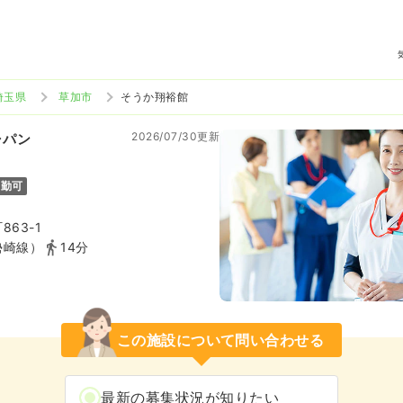
埼玉県
草加市
そうか翔裕館
2026/07/30更新
ャパン
通勤可
63-1
勢崎線）
14分
この施設について問い合わせる
最新の募集状況が知りたい