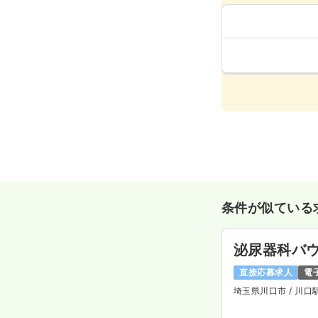
条件が似ている
泌尿器科バ
直接応募求人
電
埼玉県川口市
/ 川口