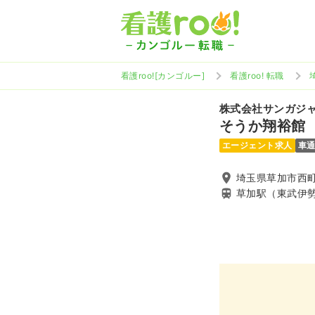
看護roo![カンゴルー]
看護roo! 転職
株式会社サンガジ
そうか翔裕館
エージェント求人
車
埼玉県草加市西町8
草加駅（東武伊