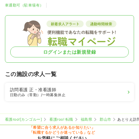
車通勤可（駐車場有）
ログインまたは新規登録
この施設の求人一覧
訪問看護
正・准看護師
日勤のみ（常勤）
/一時募集休止
看護roo![カンゴルー]
看護roo! 転職
福島県
郡山市
あとりえ訪
「希望に合う求人があるか知りたい」
「転職するかどうか迷っている」など
お気軽にご相談ください