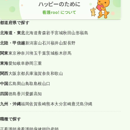
都道府県で探す
北海道・東北
北海道
青森
岩手
宮城
秋田
山形
福島
北陸・甲信越
新潟
富山
石川
福井
山梨
長野
関東
東京
神奈川
埼玉
千葉
茨城
栃木
群馬
東海
愛知
岐阜
静岡
三重
関西
大阪
京都
兵庫
滋賀
奈良
和歌山
中国
広島
岡山
鳥取
島根
山口
四国
徳島
香川
愛媛
高知
九州・沖縄
福岡
佐賀
長崎
熊本
大分
宮崎
鹿児島
沖縄
職種で探す
正看護師
准看護師
保健師
助産師