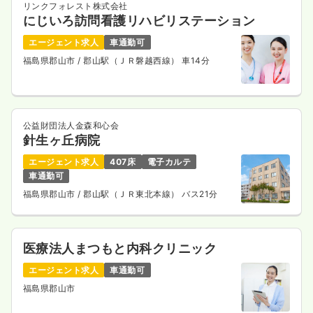
リンクフォレスト株式会社
にじいろ訪問看護リハビリステーション
エージェント求人
車通勤可
福島県郡山市
/ 郡山駅（ＪＲ磐越西線） 車14分
公益財団法人金森和心会
針生ヶ丘病院
エージェント求人
407床
電子カルテ
車通勤可
福島県郡山市
/ 郡山駅（ＪＲ東北本線） バス21分
医療法人まつもと内科クリニック
エージェント求人
車通勤可
福島県郡山市