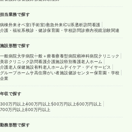
担当業務で探す
病棟
外来
オペ室(手術室)
救急外来
ICU系
透析
訪問看護
介護・福祉系
検診・健診
保育園・学校
訪問診療
内視鏡
治験関連
施設形態で探す
一般病院
大学病院
一般＋療養
療養型病院
精神科病院
クリニック
美容クリニック
訪問看護
介護施設
特別養護老人ホーム
介護老人保健施設
有料老人ホーム
デイケア・デイサービス
グループホーム
サ高住
障がい者施設
健診センター
保育園・学校
企業
年収で探す
300万円以上
400万円以上
500万円以上
600万円以上
700万円以上
800万円以上
勤務形態で探す