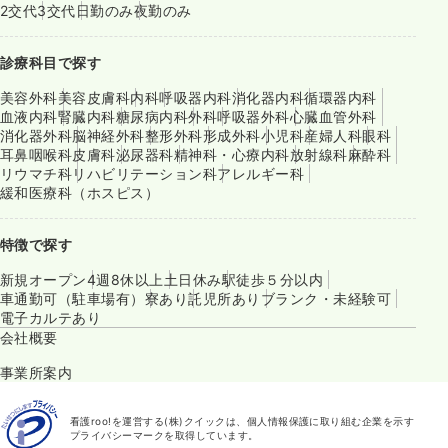
2交代
3交代
日勤のみ
夜勤のみ
診療科目で探す
美容外科
美容皮膚科
内科
呼吸器内科
消化器内科
循環器内科
血液内科
腎臓内科
糖尿病内科
外科
呼吸器外科
心臓血管外科
消化器外科
脳神経外科
整形外科
形成外科
小児科
産婦人科
眼科
耳鼻咽喉科
皮膚科
泌尿器科
精神科・心療内科
放射線科
麻酔科
リウマチ科
リハビリテーション科
アレルギー科
緩和医療科（ホスピス）
特徴で探す
新規オープン
4週8休以上
土日休み
駅徒歩５分以内
車通勤可（駐車場有）
寮あり
託児所あり
ブランク・未経験可
電子カルテあり
会社概要
事業所案内
看護roo!を運営する(株)クイックは、個人情報保護に取り組む企業を示す
プライバシーマークを取得しています。