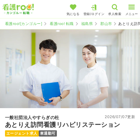
気になる
登録/ログイン
求人検索
メニュー
看護roo![カンゴルー]
看護roo! 転職
福島県
郡山市
あとりえ訪
2026/07/07更新
一般社団法人やすらぎの杜
あとりえ訪問看護リハビリステーション
エージェント求人
車通勤可