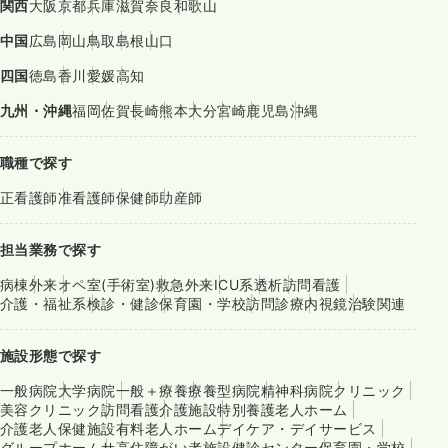
関西
大阪
京都
兵庫
滋賀
奈良
和歌山
中国
広島
岡山
鳥取
島根
山口
四国
徳島
香川
愛媛
高知
九州・沖縄
福岡
佐賀
長崎
熊本
大分
宮崎
鹿児島
沖縄
職種で探す
正看護師
准看護師
保健師
助産師
担当業務で探す
病棟
外来
オペ室(手術室)
救急外来
ICU系
透析
訪問看護
介護・福祉系
検診・健診
保育園・学校
訪問診療
内視鏡
治験関連
施設形態で探す
一般病院
大学病院
一般＋療養
療養型病院
精神科病院
クリニック
美容クリニック
訪問看護
介護施設
特別養護老人ホーム
介護老人保健施設
有料老人ホーム
デイケア・デイサービス
グループホーム
サ高住
障がい者施設
健診センター
保育園・学校