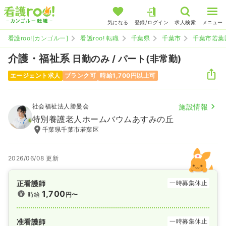
気になる
登録/ログイン
求人検索
メニュー
看護roo![カンゴルー]
看護roo! 転職
千葉県
千葉市
千葉市若葉
介護・福祉系
日勤のみ / パート(非常勤)
エージェント求人
ブランク可
時給1,700円以上可
社会福祉法人勝曼会
施設情報
特別養護老人ホームバウムあすみの丘
千葉県千葉市若葉区
2026/06/08 更新
正看護師
一時募集休止
1,700
時給
円〜
准看護師
一時募集休止