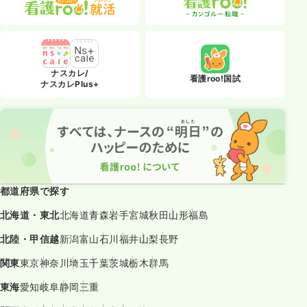
ナスカレ/
看護roo!国試
ナスカレPlus+
都道府県で探す
北海道・東北
北海道
青森
岩手
宮城
秋田
山形
福島
北陸・甲信越
新潟
富山
石川
福井
山梨
長野
関東
東京
神奈川
埼玉
千葉
茨城
栃木
群馬
東海
愛知
岐阜
静岡
三重