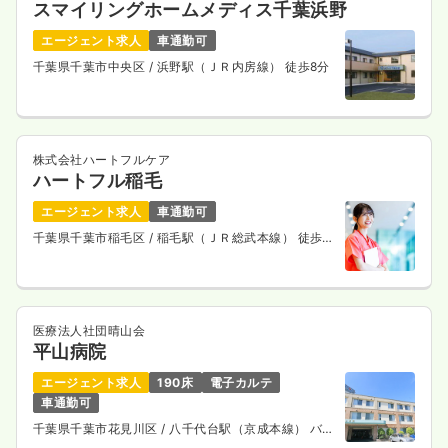
スマイリングホームメディス千葉浜野
エージェント求人
車通勤可
千葉県千葉市中央区
/ 浜野駅（ＪＲ内房線） 徒歩8分
株式会社ハートフルケア
ハートフル稲毛
エージェント求人
車通勤可
千葉県千葉市稲毛区
/ 稲毛駅（ＪＲ総武本線） 徒歩8
分
医療法人社団晴山会
平山病院
エージェント求人
190床
電子カルテ
車通勤可
千葉県千葉市花見川区
/ 八千代台駅（京成本線） バス
15分