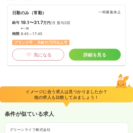
一時募集休止
日勤のみ（常勤）
19.1〜31.7
給与
万円
/月
賞与2回
※一例
時間
8:45～17:45
ブランク可
月給31万円以上可
気になる
詳細を見る
イメージに合う求人は見つかりましたか？
他の求人も比較してみましょう！
条件が似ている求人
グリーンライフ株式会社