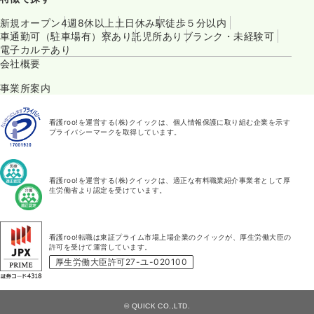
新規オープン
4週8休以上
土日休み
駅徒歩５分以内
車通勤可（駐車場有）
寮あり
託児所あり
ブランク・未経験可
電子カルテあり
会社概要
事業所案内
看護roo!を運営する(株)クイックは、個人情報保護に取り組む企業を示す
プライバシーマークを取得しています。
看護roo!を運営する(株)クイックは、適正な有料職業紹介事業者として厚
生労働省より認定を受けています。
看護roo!転職は東証プライム市場上場企業のクイックが、厚生労働大臣の
許可を受けて運営しています。
厚生労働大臣許可27-ユ-020100
© QUICK CO.,LTD.