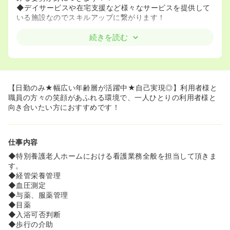
◆デイサービスや在宅支援など様々なサービスを提供して
いる施設なのでスキルアップに繋がります！
«一人ひとりのなりたい姿を応援☆»
続きを読む
◆定期的に職員自信のチャレンジ目標を話し合い、自分の
なりたい姿を共有することで個々のスタッフの育成のサポ
ートをする環境があります！
«入居者様と丁寧に向き合える☆»
【日勤のみ★幅広い年齢層が活躍中★自己実現◎】利用者様と
◆節分やこどもの日など行事日には様々なイベントやレク
職員の方々の笑顔があふれる環境で、一人ひとりの利用者様と
リエーションを実施しています！入居者様、職員の方柄一
向き合いたい方におすすめです！
緒になって楽しむ文化が定着していますので、周りの方の
笑顔がみたい方には特におすすめです！
仕事内容
◆特別養護老人ホームにおける看護業務全般を担当して頂きま
す。
◆経管栄養管理
◆血圧測定
◆与薬、服薬管理
◆目薬
◆入浴可否判断
◆歩行の介助