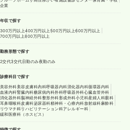
企業
年収で探す
300万円以上
400万円以上
500万円以上
600万円以上
700万円以上
800万円以上
勤務形態で探す
2交代
3交代
日勤のみ
夜勤のみ
診療科目で探す
美容外科
美容皮膚科
内科
呼吸器内科
消化器内科
循環器内科
血液内科
腎臓内科
糖尿病内科
外科
呼吸器外科
心臓血管外科
消化器外科
脳神経外科
整形外科
形成外科
小児科
産婦人科
眼科
耳鼻咽喉科
皮膚科
泌尿器科
精神科・心療内科
放射線科
麻酔科
リウマチ科
リハビリテーション科
アレルギー科
緩和医療科（ホスピス）
特徴で探す