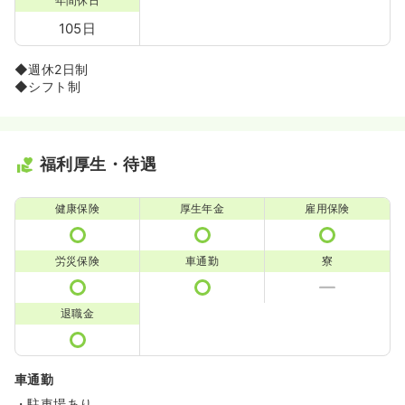
年間休日
105日
◆週休2日制
◆シフト制
福利厚生・待遇
健康保険
厚生年金
雇用保険
労災保険
車通勤
寮
退職金
車通勤
・駐車場あり