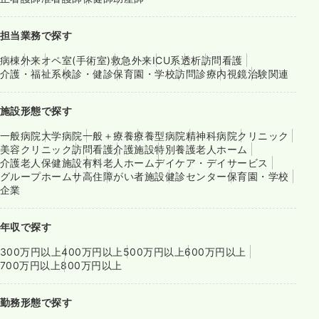
担当業務で探す
病棟
外来
オペ室(手術室)
救急外来
ICU系
透析
訪問看護
介護・福祉系
検診・健診
保育園・学校
訪問診療
内視鏡
治験関連
施設形態で探す
一般病院
大学病院
一般＋療養
療養型病院
精神科病院
クリニック
美容クリニック
訪問看護
介護施設
特別養護老人ホーム
介護老人保健施設
有料老人ホーム
デイケア・デイサービス
グループホーム
サ高住
障がい者施設
健診センター
保育園・学校
企業
年収で探す
300万円以上
400万円以上
500万円以上
600万円以上
700万円以上
800万円以上
勤務形態で探す