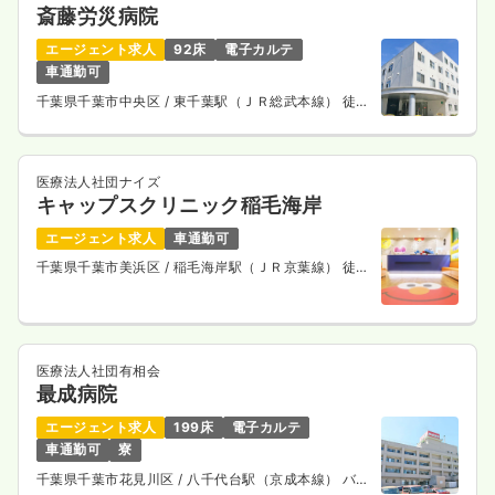
斎藤労災病院
エージェント求人
92床
電子カルテ
車通勤可
千葉県千葉市中央区
/ 東千葉駅（ＪＲ総武本線） 徒歩
15分
医療法人社団ナイズ
キャップスクリニック稲毛海岸
エージェント求人
車通勤可
千葉県千葉市美浜区
/ 稲毛海岸駅（ＪＲ京葉線） 徒歩
2分
医療法人社団有相会
最成病院
エージェント求人
199床
電子カルテ
車通勤可
寮
千葉県千葉市花見川区
/ 八千代台駅（京成本線） バス