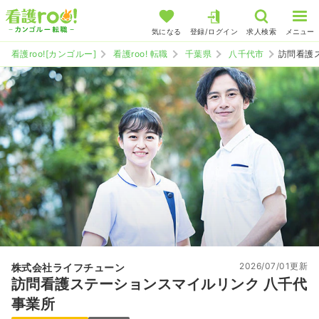
気になる
登録/ログイン
求人検索
メニュー
看護roo![カンゴルー]
看護roo! 転職
千葉県
八千代市
訪問看護
2026/07/01更新
株式会社ライフチューン
訪問看護ステーションスマイルリンク 八千代
事業所