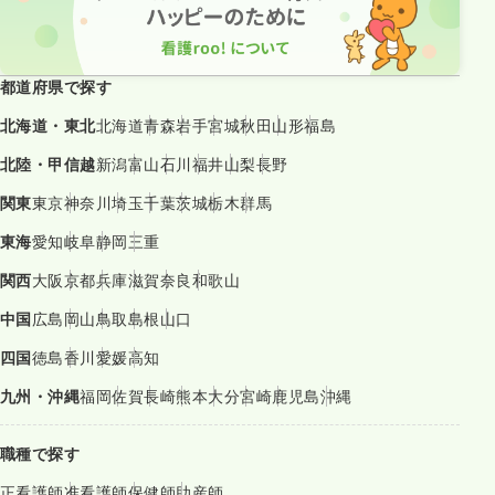
都道府県で探す
北海道・東北
北海道
青森
岩手
宮城
秋田
山形
福島
北陸・甲信越
新潟
富山
石川
福井
山梨
長野
関東
東京
神奈川
埼玉
千葉
茨城
栃木
群馬
東海
愛知
岐阜
静岡
三重
関西
大阪
京都
兵庫
滋賀
奈良
和歌山
中国
広島
岡山
鳥取
島根
山口
四国
徳島
香川
愛媛
高知
九州・沖縄
福岡
佐賀
長崎
熊本
大分
宮崎
鹿児島
沖縄
職種で探す
正看護師
准看護師
保健師
助産師