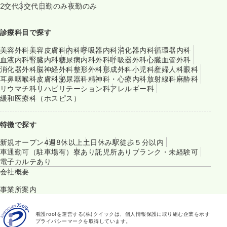
2交代
3交代
日勤のみ
夜勤のみ
診療科目で探す
美容外科
美容皮膚科
内科
呼吸器内科
消化器内科
循環器内科
血液内科
腎臓内科
糖尿病内科
外科
呼吸器外科
心臓血管外科
消化器外科
脳神経外科
整形外科
形成外科
小児科
産婦人科
眼科
耳鼻咽喉科
皮膚科
泌尿器科
精神科・心療内科
放射線科
麻酔科
リウマチ科
リハビリテーション科
アレルギー科
緩和医療科（ホスピス）
特徴で探す
新規オープン
4週8休以上
土日休み
駅徒歩５分以内
車通勤可（駐車場有）
寮あり
託児所あり
ブランク・未経験可
電子カルテあり
会社概要
事業所案内
看護roo!を運営する(株)クイックは、個人情報保護に取り組む企業を示す
プライバシーマークを取得しています。