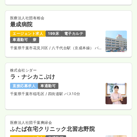
13分
医療法人社団有相会
最成病院
エージェント求人
199床
電子カルテ
車通勤可
寮
千葉県千葉市花見川区
/ 八千代台駅（京成本線） バス
13分
株式会社シダー
ラ・ナシカこぶけ
直接応募求人
車通勤可
千葉県千葉市稲毛区
/ 四街道駅 バス10分
医療法人社団千葉爽緑会
ふたば在宅クリニック北習志野院