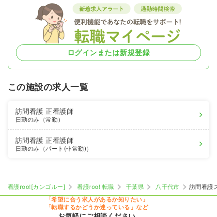
ログインまたは新規登録
この施設の求人一覧
訪問看護
正看護師
日勤のみ（常勤）
訪問看護
正看護師
日勤のみ（パート(非常勤)）
看護roo![カンゴルー]
看護roo! 転職
千葉県
八千代市
訪問看護
「希望に合う求人があるか知りたい」
「転職するかどうか迷っている」など
お気軽にご相談ください