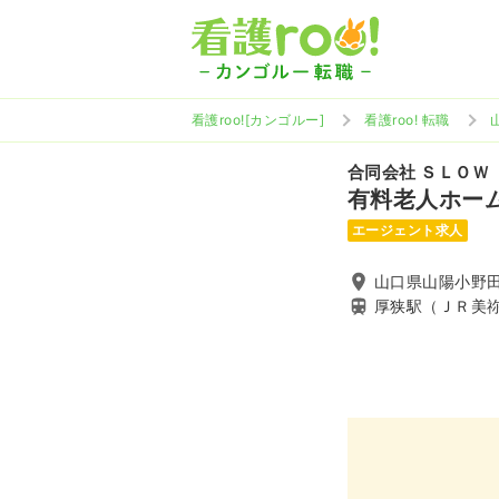
看護roo![カンゴルー]
看護roo! 転職
合同会社 ＳＬＯＷ
有料老人ホー
エージェント求人
山口県山陽小野
厚狭駅（ＪＲ美