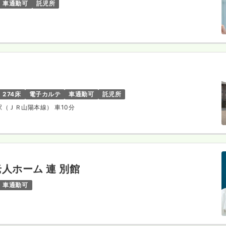
車通勤可
託児所
274床
電子カルテ
車通勤可
託児所
狭駅（ＪＲ山陽本線） 車10分
人ホーム 連 別館
車通勤可