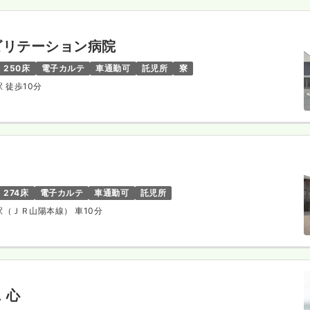
ビリテーション病院
250床
電子カルテ
車通勤可
託児所
寮
駅 徒歩10分
274床
電子カルテ
車通勤可
託児所
狭駅（ＪＲ山陽本線） 車10分
 心