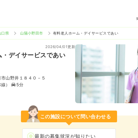
山口県
山陽小野田市
有料老人ホーム・デイサービスであい
2026/04/01更新
ム・デイサービスであい
田市山野井１８４０－５
祢線）
5分
この施設について問い合わせる
最新の募集状況が知りたい