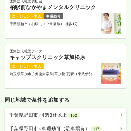
医療法人社団貴山会
柏駅前なかやまメンタルクリニック
エージェント求人
車通勤可
千葉県柏市
/ 柏駅（ＪＲ常磐線） 徒歩1分
医療法人社団ナイズ
キャップスクリニック草加松原
エージェント求人
埼玉県草加市
/ 獨協大学前[草加松原]駅（東武伊勢崎
線） 徒歩5分
同じ地域で条件を追加する
千葉県野田市
×
4週8休以上
102
千葉県野田市
×
車通勤可（駐車場有）
117