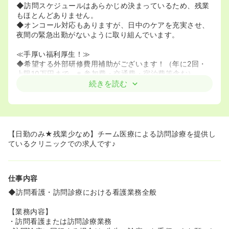
◆訪問スケジュールはあらかじめ決まっているため、残業
もほとんどありません。
◆オンコール対応もありますが、日中のケアを充実させ、
夜間の緊急出勤がないように取り組んでいます。
≪手厚い福利厚生！≫
◆希望する外部研修費用補助がございます！（年に2回・
上限10万円まで。※ 参加費・交通費・宿泊費等含む）
◆食事代補助あり！全職員を対象に無料で食事を提供して
続きを読む
います。調理施設がない事業所は、1 日1,000 円の昼食代
を支給しています。
（※新型コロナウィルスの関係で現在は食事提供を中止
し、月額1 万円の食事手当を支給）
◆医療相談アプリの導入！
【日勤のみ★残業少なめ】チーム医療による訪問診療を提供し
24時間いつでも医師に医療相談ができるサービスが無料で
ているクリニックでの求人です♪
利用できます。社員はもちろん、ご家族の相談も可能で
す！
仕事内容
≪業務の効率化に取り組んでいます！≫
◆「看護師には看護師にしかできない仕事に時間を使う」
◆訪問看護・訪問診療における看護業務全般
という方針があるため、看護に特化した働き方が可能で
す！
【業務内容】
訪問看護の際のルート作成・カルテ作成・書類記入など
・訪問看護または訪問診療業務
は、基本的に事務職の方が対応してくれます。患者さんの