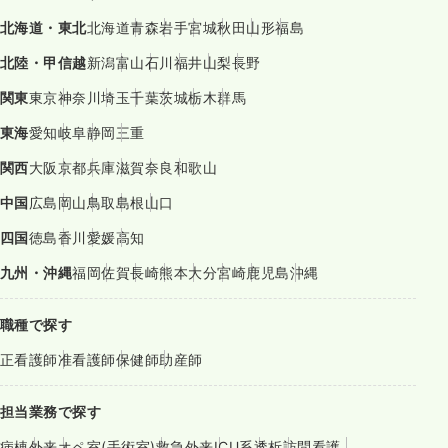
北海道・東北
北海道
青森
岩手
宮城
秋田
山形
福島
北陸・甲信越
新潟
富山
石川
福井
山梨
長野
関東
東京
神奈川
埼玉
千葉
茨城
栃木
群馬
東海
愛知
岐阜
静岡
三重
関西
大阪
京都
兵庫
滋賀
奈良
和歌山
中国
広島
岡山
鳥取
島根
山口
四国
徳島
香川
愛媛
高知
九州・沖縄
福岡
佐賀
長崎
熊本
大分
宮崎
鹿児島
沖縄
職種で探す
正看護師
准看護師
保健師
助産師
担当業務で探す
病棟
外来
オペ室(手術室)
救急外来
ICU系
透析
訪問看護