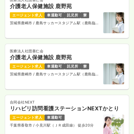
介護老人保健施設 鹿野苑
エージェント求人
車通勤可
託児所
寮
茨城県鹿嶋市
/ 鹿島サッカースタジアム駅（鹿島臨海
鉄道大洗鹿島線） 徒歩28分
医療法人社団善仁会
介護老人保健施設 鹿野苑
エージェント求人
車通勤可
託児所
寮
茨城県鹿嶋市
/ 鹿島サッカースタジアム駅（鹿島臨海
鉄道大洗鹿島線） 徒歩28分
合同会社NEXT
リハビリ訪問看護ステーションNEXTかとり
エージェント求人
車通勤可
千葉県香取市
/ 小見川駅（ＪＲ成田線） 徒歩20分