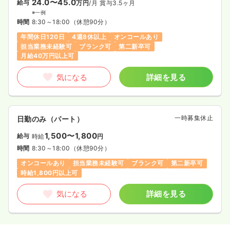
24.0〜45.0
給与
万円
/月
賞与3.5ヶ月
※一例
時間
8:30～18:00
（休憩90分）
年間休日120日
4週8休以上
オンコールあり
担当業務未経験可
ブランク可
第二新卒可
月給40万円以上可
気になる
詳細を見る
一時募集休止
日勤のみ（パート）
1,500〜1,800
給与
時給
円
時間
8:30～18:00
（休憩90分）
オンコールあり
担当業務未経験可
ブランク可
第二新卒可
時給1,800円以上可
気になる
詳細を見る