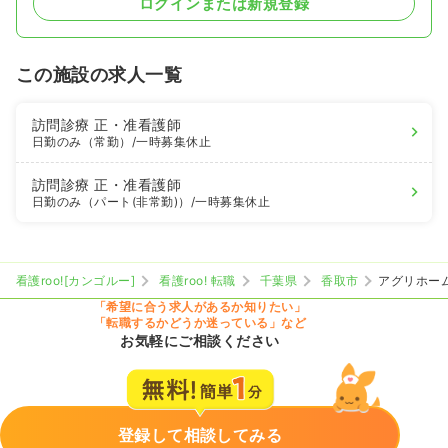
ログインまたは新規登録
この施設の求人一覧
訪問診療
正・准看護師
日勤のみ（常勤）
/一時募集休止
訪問診療
正・准看護師
日勤のみ（パート(非常勤)）
/一時募集休止
看護roo![カンゴルー]
看護roo! 転職
千葉県
香取市
アグリホー
「希望に合う求人があるか知りたい」
「転職するかどうか迷っている」など
お気軽にご相談ください
登録して相談してみる