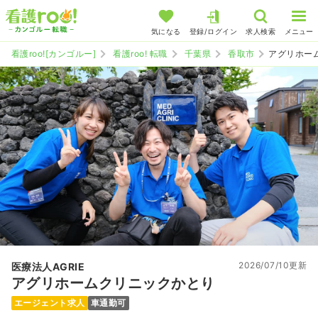
気になる
登録/ログイン
求人検索
メニュー
看護roo![カンゴルー]
看護roo! 転職
千葉県
香取市
アグリホー
2026/07/10更新
医療法人AGRIE
アグリホームクリニックかとり
エージェント求人
車通勤可