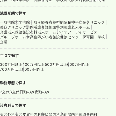
施設形態で探す
一般病院
大学病院
一般＋療養
療養型病院
精神科病院
クリニック
美容クリニック
訪問看護
介護施設
特別養護老人ホーム
介護老人保健施設
有料老人ホーム
デイケア・デイサービス
グループホーム
サ高住
障がい者施設
健診センター
保育園・学校
企業
年収で探す
300万円以上
400万円以上
500万円以上
600万円以上
700万円以上
800万円以上
勤務形態で探す
2交代
3交代
日勤のみ
夜勤のみ
診療科目で探す
美容外科
美容皮膚科
内科
呼吸器内科
消化器内科
循環器内科