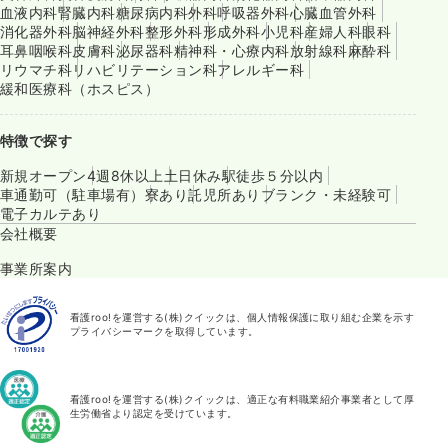
血液内科
腎臓内科
糖尿病内科
外科
呼吸器外科
心臓血管外科
消化器外科
脳神経外科
整形外科
形成外科
小児科
産婦人科
眼科
耳鼻咽喉科
皮膚科
泌尿器科
精神科・心療内科
放射線科
麻酔科
リウマチ科
リハビリテーション科
アレルギー科
緩和医療科（ホスピス）
特徴で探す
新規オープン
4週8休以上
土日休み
駅徒歩５分以内
車通勤可（駐車場有）
寮あり
託児所あり
ブランク・未経験可
電子カルテあり
会社概要
事業所案内
看護roo!を運営する(株)クイックは、個人情報保護に取り組む企業を示す
プライバシーマークを取得しています。
看護roo!を運営する(株)クイックは、適正な有料職業紹介事業者として厚
生労働省より認定を受けています。