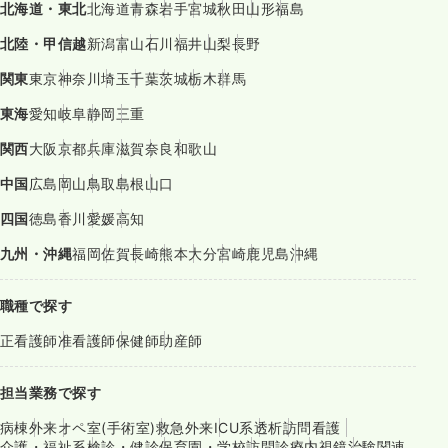
北海道・東北
北海道
青森
岩手
宮城
秋田
山形
福島
北陸・甲信越
新潟
富山
石川
福井
山梨
長野
関東
東京
神奈川
埼玉
千葉
茨城
栃木
群馬
東海
愛知
岐阜
静岡
三重
関西
大阪
京都
兵庫
滋賀
奈良
和歌山
中国
広島
岡山
鳥取
島根
山口
四国
徳島
香川
愛媛
高知
九州・沖縄
福岡
佐賀
長崎
熊本
大分
宮崎
鹿児島
沖縄
職種で探す
正看護師
准看護師
保健師
助産師
担当業務で探す
病棟
外来
オペ室(手術室)
救急外来
ICU系
透析
訪問看護
介護・福祉系
検診・健診
保育園・学校
訪問診療
内視鏡
治験関連