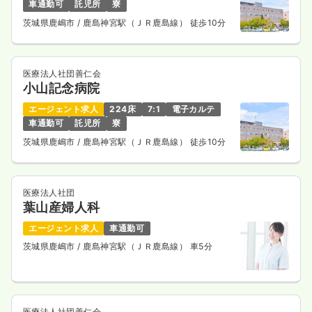
車通勤可
託児所
寮
茨城県鹿嶋市
/ 鹿島神宮駅（ＪＲ鹿島線） 徒歩10分
医療法人社団善仁会
小山記念病院
エージェント求人
224床
7:1
電子カルテ
車通勤可
託児所
寮
茨城県鹿嶋市
/ 鹿島神宮駅（ＪＲ鹿島線） 徒歩10分
医療法人社団
葉山産婦人科
エージェント求人
車通勤可
茨城県鹿嶋市
/ 鹿島神宮駅（ＪＲ鹿島線） 車5分
医療法人社団善仁会