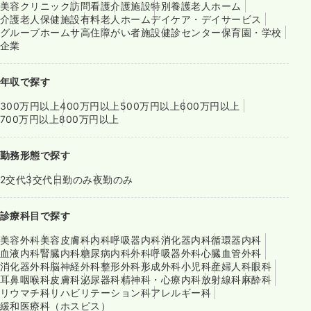
美容クリニック
訪問看護
介護施設
特別養護老人ホーム
介護老人保健施設
有料老人ホーム
デイケア・デイサービス
グループホーム
サ高住
障がい者施設
健診センター
保育園・学校
企業
年収で探す
300万円以上
400万円以上
500万円以上
600万円以上
700万円以上
800万円以上
勤務形態で探す
2交代
3交代
日勤のみ
夜勤のみ
診療科目で探す
美容外科
美容皮膚科
内科
呼吸器内科
消化器内科
循環器内科
血液内科
腎臓内科
糖尿病内科
外科
呼吸器外科
心臓血管外科
消化器外科
脳神経外科
整形外科
形成外科
小児科
産婦人科
眼科
耳鼻咽喉科
皮膚科
泌尿器科
精神科・心療内科
放射線科
麻酔科
リウマチ科
リハビリテーション科
アレルギー科
緩和医療科（ホスピス）