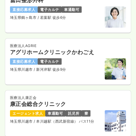
冨田整形外科
直接応募求人
電子カルテ
車通勤可
埼玉県鶴ヶ島市
/ 若葉駅 徒歩6分
医療法人AGRIE
アグリホームクリニックかわごえ
直接応募求人
電子カルテ
埼玉県川越市
/ 新河岸駅 徒歩9分
医療法人康正会
康正会総合クリニック
エージェント求人
車通勤可
託児所
寮
埼玉県川越市
/ 本川越駅（西武新宿線） バス11分