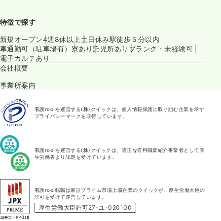
特徴で探す
新規オープン
4週8休以上
土日休み
駅徒歩５分以内
車通勤可（駐車場有）
寮あり
託児所あり
ブランク・未経験可
電子カルテあり
会社概要
事業所案内
看護roo!を運営する(株)クイックは、個人情報保護に取り組む企業を示す
プライバシーマークを取得しています。
看護roo!を運営する(株)クイックは、適正な有料職業紹介事業者として厚
生労働省より認定を受けています。
看護roo!転職は東証プライム市場上場企業のクイックが、厚生労働大臣の
許可を受けて運営しています。
厚生労働大臣許可27-ユ-020100