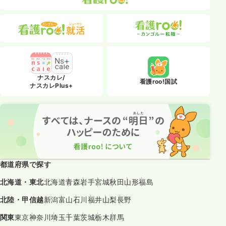
ナスカレ/
看護roo!国試
ナスカレPlus+
都道府県で探す
北海道・東北
北海道
青森
岩手
宮城
秋田
山形
福島
北陸・甲信越
新潟
富山
石川
福井
山梨
長野
関東
東京
神奈川
埼玉
千葉
茨城
栃木
群馬