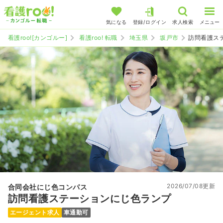
気になる
登録/ログイン
求人検索
メニュー
看護roo![カンゴルー]
看護roo! 転職
埼玉県
坂戸市
訪問看護ス
2026/07/08更新
合同会社にじ色コンパス
訪問看護ステーションにじ色ランプ
エージェント求人
車通勤可