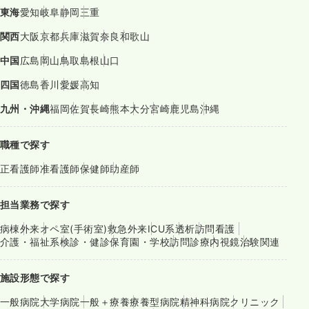
東海
愛知
岐阜
静岡
三重
関西
大阪
京都
兵庫
滋賀
奈良
和歌山
中国
広島
岡山
鳥取
島根
山口
四国
徳島
香川
愛媛
高知
九州・沖縄
福岡
佐賀
長崎
熊本
大分
宮崎
鹿児島
沖縄
職種で探す
正看護師
准看護師
保健師
助産師
担当業務で探す
病棟
外来
オペ室(手術室)
救急外来
ICU系
透析
訪問看護
介護・福祉系
検診・健診
保育園・学校
訪問診療
内視鏡
治験関連
施設形態で探す
一般病院
大学病院
一般＋療養
療養型病院
精神科病院
クリニック