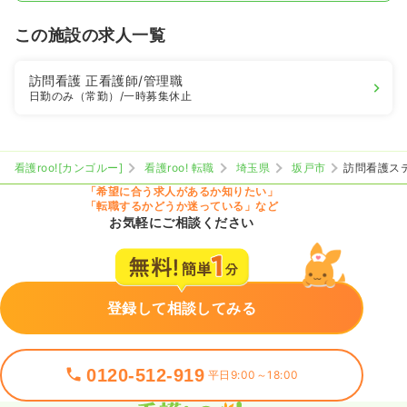
この施設の求人一覧
訪問看護
正看護師
/管理職
日勤のみ（常勤）
/一時募集休止
看護roo![カンゴルー]
看護roo! 転職
埼玉県
坂戸市
訪問看護ス
「希望に合う求人があるか知りたい」
「転職するかどうか迷っている」など
お気軽にご相談ください
登録して相談してみる
0120-512-919
平日9:00～18:00