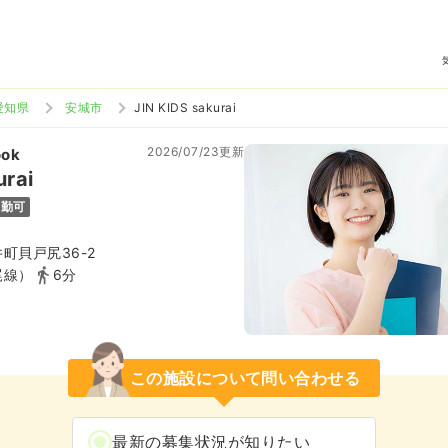
愛知県
安城市
JIN KIDS sakurai
2026/07/23更新
ok
urai
通勤可
町貝戸尻36-2
尾線）
6分
この施設について問い合わせる
最新の募集状況が知りたい