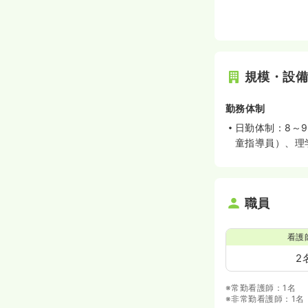
規模・設
勤務体制
日勤体制：8～
童指導員）、理
職員
看護
2
※常勤看護師：1名
※非常勤看護師：1名