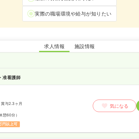
実際の職場環境や給与が知りたい
JIN KIDS sakurai
求人情報
施設情報
・准看護師
賞与2.3ヶ月
気になる
休憩60分）
万円以上可