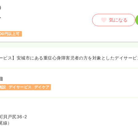
）
〜
気になる
500円以上可
ービス】安城市にある重症心身障害児者の方を対象としたデイサービ
目
施設
デイサービス
デイケア
貝戸尻36-2
尾線）