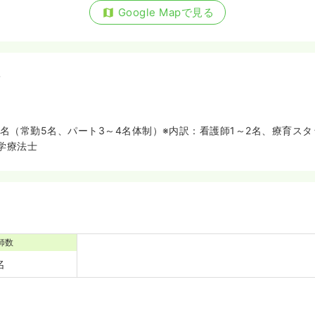
Google Mapで見る
備
9名（常勤5名、パート3～4名体制）※内訳：看護師1～2名、療育ス
学療法士
師数
名