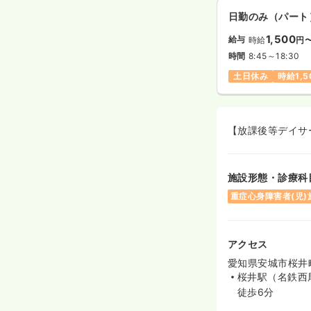
日勤のみ（パート
1,500
給与
時給
円
時間
8:45～18:30
土日休み
時給1,
【放課後等デイサ
施設形態・診療科
重症心身障害者(児)
アクセス
愛知県安城市桜井町
桜井駅（名鉄西
徒歩6分