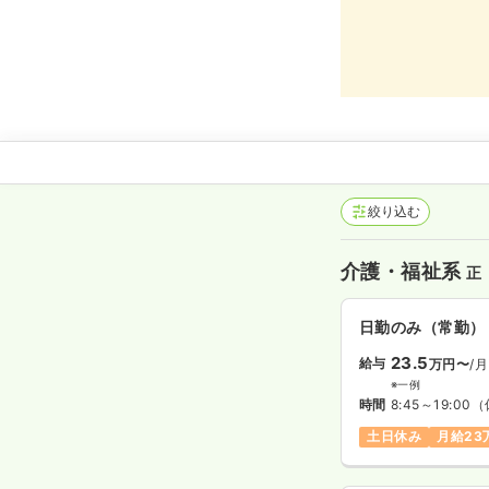
絞り込む
介護・福祉系
正
日勤のみ（常勤）
23.5
給与
万円〜
/月
※一例
時間
8:45～19:00
（
土日休み
月給23