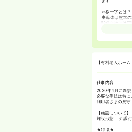
ます！
≪桜十字とは？
◆母体は熊本の
関連会社には再
母体安定の企業
◆企業系なので
回、社員旅行、
【有料老人ホーム
仕事内容
2020年4月に
必要な手技は特に
利用者さまの見守
【施設について】
施設形態 ：介護
★特徴★