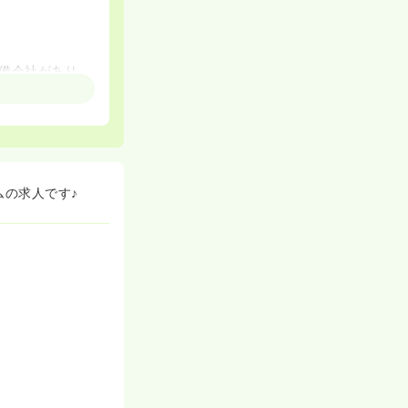
備会社があり、
（年間昇給2
ムの求人です♪