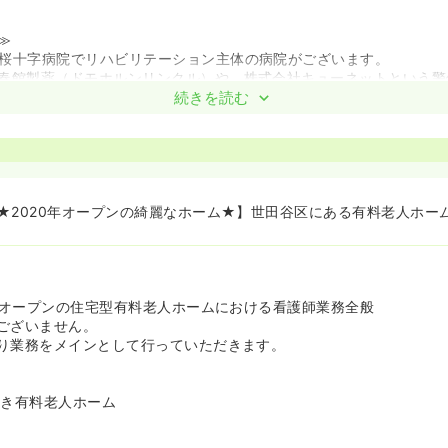
≫
桜十字病院でリハビリテーション主体の病院がございます。
春館製薬（ドモホルンリンクル）や、株式会社キューネットという警
です！
続きを読む
、頑張った方・価値提供した方を称賛する制度がいくつかあります。
社員食堂完備）
★2020年オープンの綺麗なホーム★】世田谷区にある有料老人ホー
新規オープンの住宅型有料老人ホームにおける看護師業務全般
ございません。
り業務をメインとして行っていただきます。
付き有料老人ホーム