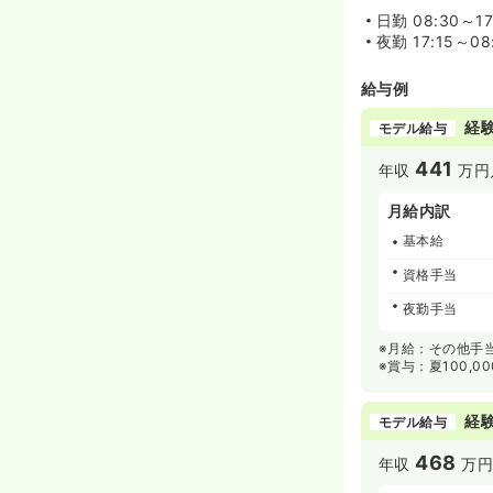
日勤
08:30～17
夜勤
17:15～08
給与例
経験
モデル給与
441
年収
万円
月給内訳
基本給
資格手当
夜勤手当
※月給：その他手
※賞与：夏100,00
経験
モデル給与
468
年収
万