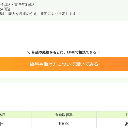
勤4回込・賞与年3回込
勤4回込
経験、能力を考慮のうえ、規定により決定します
希望や経験をもとに、LINEで相談できる
給与や働き方について聞いてみる
境
休日
有給取得率
0日
100%