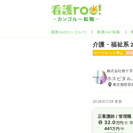
看護roo![カンゴルー]
看護roo! 転職
介護・福祉系
エージェント求人
担
株式会社桜十字
ホスピタル
東京都世田谷
2026/07/28 更新
正看護師 / 管理職
32.0
賞
万円
/月
441
万円
/年