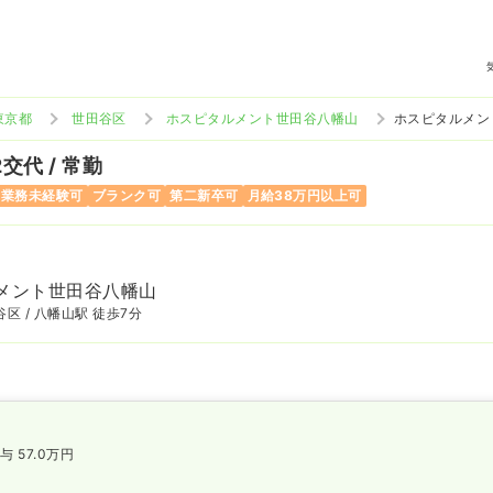
東京都
世田谷区
ホスピタルメント世田谷八幡山
ホスピタルメン
2交代 / 常勤
当業務未経験可
ブランク可
第二新卒可
月給38万円以上可
メント世田谷八幡山
区 / 八幡山駅 徒歩7分
与 57.0万円