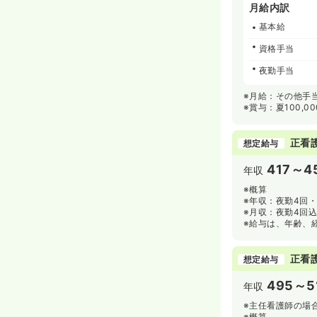
月給内訳
基本給
資格手当
夜勤手当
※月給：その他手
※賞与：夏100,00
正看
想定給与
417～4
年収
※概算
※年収：夜勤4回
※月収：夜勤4回
※給与は、年齢、
正看
想定給与
495～5
年収
※主任看護師の場
※概算