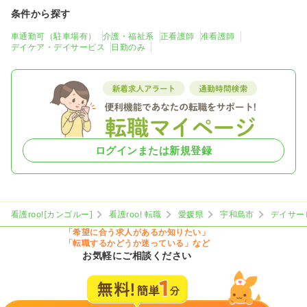
条件から探す
車通勤可（駐車場有）
介護・福祉系
正看護師
准看護師
デイケア・デイサービス
日勤のみ
ログインまたは新規登録
看護roo![カンゴルー]
看護roo! 転職
愛媛県
宇和島市
デイサー
「希望に合う求人があるか知りたい」
「転職するかどうか迷っている」など
お気軽にご相談ください