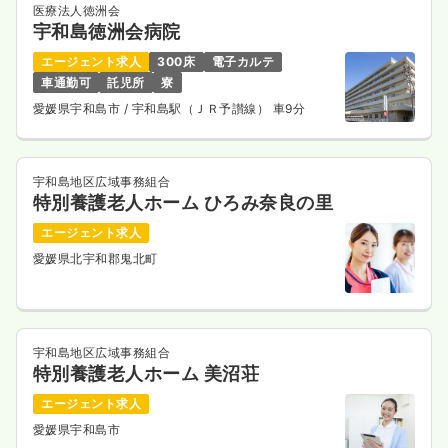
医療法人徳洲会
宇和島徳洲会病院
エージェント求人
300床
電子カルテ
車通勤可
託児所
寮
愛媛県宇和島市
/ 宇和島駅（ＪＲ予讃線） 車9分
宇和島地区広域事務組合
特別養護老人ホーム ひろみ奈良の里
エージェント求人
愛媛県北宇和郡鬼北町
宇和島地区広域事務組合
特別養護老人ホーム 美沼荘
エージェント求人
愛媛県宇和島市