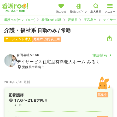
気になる
登録/ログイン
求人検索
メニュー
看護roo![カンゴルー]
看護roo! 転職
愛媛県
宇和島市
デイサー
介護・福祉系
日勤のみ / 常勤
エージェント求人
月給21万円以上可
合同会社MK&K
施設情報
デイサービス住宅型有料老人ホーム みるく
愛媛県宇和島市
2026/07/01 更新
正看護師
募集中
17.6〜21.9
万円
/月
※一例