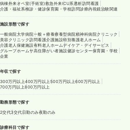
病棟
外来
オペ室(手術室)
救急外来
ICU系
透析
訪問看護
介護・福祉系
検診・健診
保育園・学校
訪問診療
内視鏡
治験関連
施設形態で探す
一般病院
大学病院
一般＋療養
療養型病院
精神科病院
クリニック
美容クリニック
訪問看護
介護施設
特別養護老人ホーム
介護老人保健施設
有料老人ホーム
デイケア・デイサービス
グループホーム
サ高住
障がい者施設
健診センター
保育園・学校
企業
年収で探す
300万円以上
400万円以上
500万円以上
600万円以上
700万円以上
800万円以上
勤務形態で探す
2交代
3交代
日勤のみ
夜勤のみ
診療科目で探す