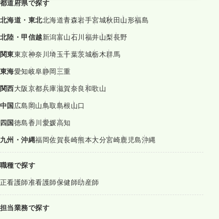
都道府県で探す
北海道・東北
北海道
青森
岩手
宮城
秋田
山形
福島
北陸・甲信越
新潟
富山
石川
福井
山梨
長野
関東
東京
神奈川
埼玉
千葉
茨城
栃木
群馬
東海
愛知
岐阜
静岡
三重
関西
大阪
京都
兵庫
滋賀
奈良
和歌山
中国
広島
岡山
鳥取
島根
山口
四国
徳島
香川
愛媛
高知
九州・沖縄
福岡
佐賀
長崎
熊本
大分
宮崎
鹿児島
沖縄
職種で探す
正看護師
准看護師
保健師
助産師
担当業務で探す