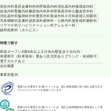
美容外科
美容皮膚科
内科
呼吸器内科
消化器内科
循環器内科
血液内科
腎臓内科
糖尿病内科
外科
呼吸器外科
心臓血管外科
消化器外科
脳神経外科
整形外科
形成外科
小児科
産婦人科
眼科
耳鼻咽喉科
皮膚科
泌尿器科
精神科・心療内科
放射線科
麻酔科
リウマチ科
リハビリテーション科
アレルギー科
緩和医療科（ホスピス）
特徴で探す
新規オープン
4週8休以上
土日休み
駅徒歩５分以内
車通勤可（駐車場有）
寮あり
託児所あり
ブランク・未経験可
電子カルテあり
会社概要
事業所案内
看護roo!を運営する(株)クイックは、個人情報保護に取り組む企業を示す
プライバシーマークを取得しています。
看護roo!を運営する(株)クイックは、適正な有料職業紹介事業者として厚
生労働省より認定を受けています。