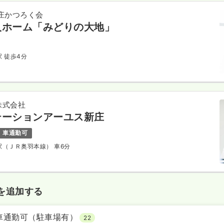
庄かつろく会
人ホーム「みどりの大地」
駅 徒歩4分
株式会社
テーションアーユス新庄
車通勤可
庄駅（ＪＲ奥羽本線） 車6分
を追加する
車通勤可（駐車場有）
22