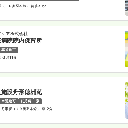
庄駅（ＪＲ奥羽本線） 徒歩30分
ドケア株式会社
庄病院院内保育所
車通勤可
駅 徒歩11分
健施設舟形徳洲苑
車通勤可
託児所
寮
/ 舟形駅（ＪＲ奥羽本線） 車12分