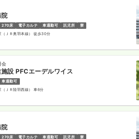
病院
270床
電子カルテ
車通勤可
託児所
寮
庄駅（ＪＲ奥羽本線） 徒歩30分
明会
施設 PFCエーデルワイス
車通勤可
形駅（ＪＲ陸羽西線） 車6分
病院
270床
電子カルテ
車通勤可
託児所
寮