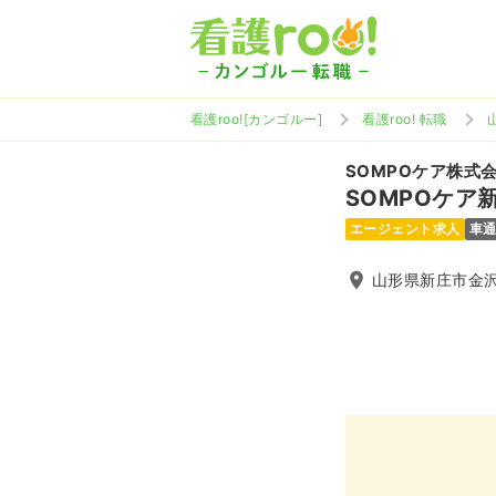
看護roo![カンゴルー]
看護roo! 転職
SOMPOケア株式
SOMPOケア
エージェント求人
車
山形県新庄市金沢1