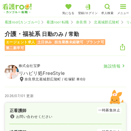
気になる
登録/ログイン
求人検索
メニュー
看護roo![カンゴルー]
看護roo! 転職
奈良県
北葛城郡広陵町
リ
介護・福祉系
日勤のみ / 常勤
エージェント求人
土日休み
担当業務未経験可
ブランク可
第二新卒可
株式会社宝夢
施設情報
リハビリ処FreeStyle
奈良県北葛城郡広陵町 / 松塚駅 車6分
2026/07/01 更新
正看護師
一時募集休止
お問い合わせください