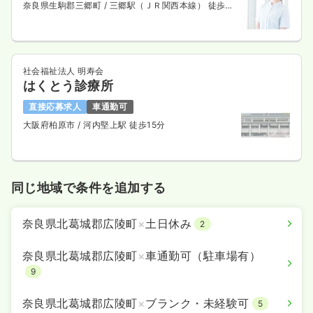
奈良県生駒郡三郷町
/ 三郷駅（ＪＲ関西本線） 徒歩2
分
社会福祉法人 明寿会
はくとう診療所
直接応募求人
車通勤可
大阪府柏原市
/ 河内堅上駅 徒歩15分
同じ地域で条件を追加する
奈良県北葛城郡広陵町
×
土日休み
2
奈良県北葛城郡広陵町
×
車通勤可（駐車場有）
9
奈良県北葛城郡広陵町
×
ブランク・未経験可
5