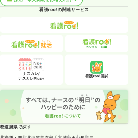
看護roo!の関連サービス
ナスカレ/
看護roo!国試
ナスカレPlus+
都道府県で探す
北海道・東北
北海道
青森
岩手
宮城
秋田
山形
福島