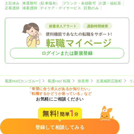
土日休み
車通勤可（駐車場有）
ブランク・未経験可
介護・福祉系
正看護師
准看護師
デイケア・デイサービス
日勤のみ
ログインまたは新規登録
看護roo![カンゴルー]
看護roo! 転職
奈良県
北葛城郡広陵町
リ
「希望に合う求人があるか知りたい」
「転職するかどうか迷っている」など
お気軽にご相談ください
登録して相談してみる