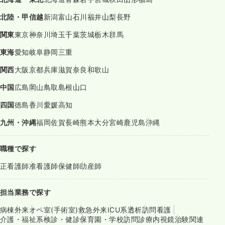
北陸・甲信越
新潟
富山
石川
福井
山梨
長野
関東
東京
神奈川
埼玉
千葉
茨城
栃木
群馬
東海
愛知
岐阜
静岡
三重
関西
大阪
京都
兵庫
滋賀
奈良
和歌山
中国
広島
岡山
鳥取
島根
山口
四国
徳島
香川
愛媛
高知
九州・沖縄
福岡
佐賀
長崎
熊本
大分
宮崎
鹿児島
沖縄
職種で探す
正看護師
准看護師
保健師
助産師
担当業務で探す
病棟
外来
オペ室(手術室)
救急外来
ICU系
透析
訪問看護
介護・福祉系
検診・健診
保育園・学校
訪問診療
内視鏡
治験関連