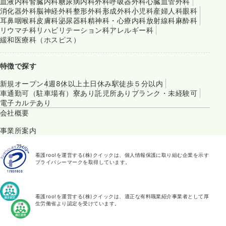
血液内科
腎臓内科
糖尿病内科
外科
呼吸器外科
心臓血管外科
消化器外科
脳神経外科
整形外科
形成外科
小児科
産婦人科
眼科
耳鼻咽喉科
皮膚科
泌尿器科
精神科・心療内科
放射線科
麻酔科
リウマチ科
リハビリテーション科
アレルギー科
緩和医療科（ホスピス）
特徴で探す
新規オープン
4週8休以上
土日休み
駅徒歩５分以内
車通勤可（駐車場有）
寮あり
託児所あり
ブランク・未経験可
電子カルテあり
会社概要
事業所案内
看護roo!を運営する(株)クイックは、個人情報保護に取り組む企業を示す
プライバシーマークを取得しています。
看護roo!を運営する(株)クイックは、適正な有料職業紹介事業者として厚
生労働省より認定を受けています。