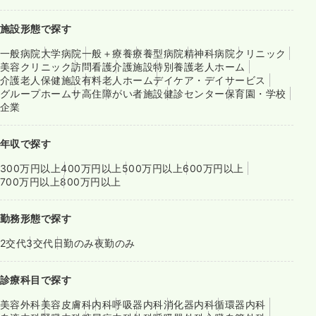
施設形態で探す
一般病院
大学病院
一般＋療養
療養型病院
精神科病院
クリニック
美容クリニック
訪問看護
介護施設
特別養護老人ホーム
介護老人保健施設
有料老人ホーム
デイケア・デイサービス
グループホーム
サ高住
障がい者施設
健診センター
保育園・学校
企業
年収で探す
300万円以上
400万円以上
500万円以上
600万円以上
700万円以上
800万円以上
勤務形態で探す
2交代
3交代
日勤のみ
夜勤のみ
診療科目で探す
美容外科
美容皮膚科
内科
呼吸器内科
消化器内科
循環器内科