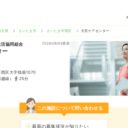
埼玉県
さいたま市
さいたま市西区
大宮ケアセンター
2026/08/06更新
生活協同組合
ター
西区大字指扇1070
川越線）
25分
この施設について問い合わせる
最新の募集状況が知りたい