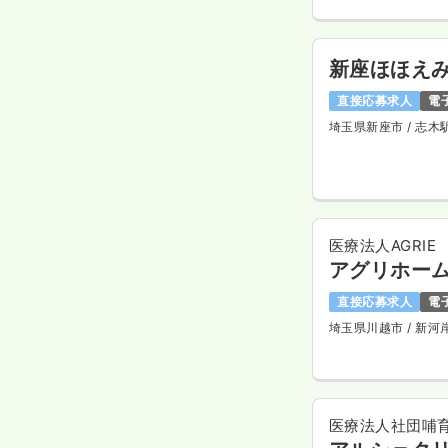
新座ほほえ
直接応募求人
電
埼玉県新座市
/ 志木
医療法人AGRIE
アグリホー
直接応募求人
電
埼玉県川越市
/ 新河
医療法人社団哺