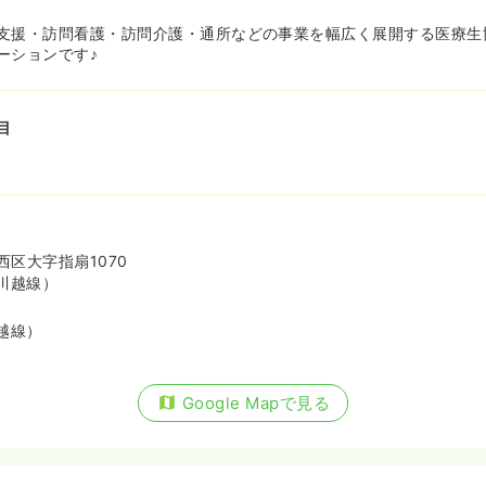
支援・訪問看護・訪問介護・通所などの事業を幅広く展開する医療生
ーションです♪
目
区大字指扇1070
川越線）
越線）
Google Mapで見る