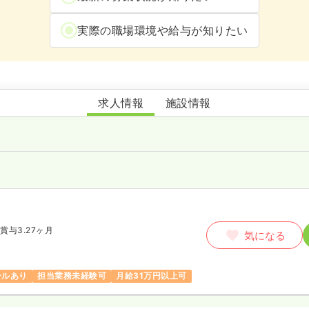
実際の職場環境や給与が知りたい
大宮ケアセンター
求人情報
施設情報
師
賞与3.27ヶ月
気になる
ールあり
担当業務未経験可
月給31万円以上可