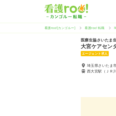
看護roo![カンゴルー]
看護roo! 転職
医療生協さいたま
大宮ケアセン
エージェント求人
埼玉県さいたま市
西大宮駅（ＪＲ