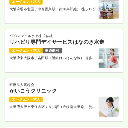
エージェント求人
大阪府堺市北区
/ 中百舌鳥駅（南海高野線） 徒歩12分
KTCスマイルケア株式会社
リハビリ専門デイサービスはなのき水走
エージェント求人
車通勤可
大阪府東大阪市
/ 吉田駅（近鉄けいはんな線） 徒歩4
分
医療法人真鈴会
かいこうクリニック
エージェント求人
大阪府大阪市東住吉区
/ 今川駅（近鉄南大阪線） 徒歩
3分