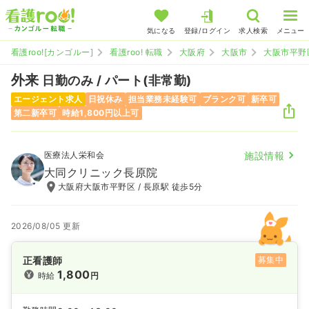
気になる
登録/ログイン
求人検索
メニュー
看護roo![カンゴルー]
看護roo! 転職
大阪府
大阪市
大阪市平野
外来
日勤のみ / パート(非常勤)
エージェント求人
日祝休み
担当業務未経験可
ブランク可
新卒可
第二新卒可
時給1,800円以上可
医療法人栄和会
施設情報
大同クリニック長原院
大阪府大阪市平野区 / 長原駅 徒歩5分
2026/08/05 更新
正看護師
募集中
1,800
時給
円