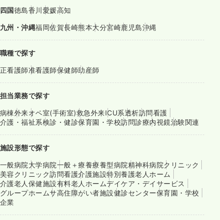
四国
徳島
香川
愛媛
高知
九州・沖縄
福岡
佐賀
長崎
熊本
大分
宮崎
鹿児島
沖縄
職種で探す
正看護師
准看護師
保健師
助産師
担当業務で探す
病棟
外来
オペ室(手術室)
救急外来
ICU系
透析
訪問看護
介護・福祉系
検診・健診
保育園・学校
訪問診療
内視鏡
治験関連
施設形態で探す
一般病院
大学病院
一般＋療養
療養型病院
精神科病院
クリニック
美容クリニック
訪問看護
介護施設
特別養護老人ホーム
介護老人保健施設
有料老人ホーム
デイケア・デイサービス
グループホーム
サ高住
障がい者施設
健診センター
保育園・学校
企業