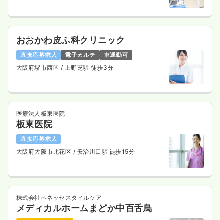
おおかわ皮ふ科クリニック
直接応募求人
電子カルテ
車通勤可
大阪府堺市西区
/ 上野芝駅 徒歩3分
医療法人板東医院
板東医院
直接応募求人
大阪府大阪市此花区
/ 安治川口駅 徒歩15分
株式会社ベネッセスタイルケア
メディカルホームまどか中百舌鳥