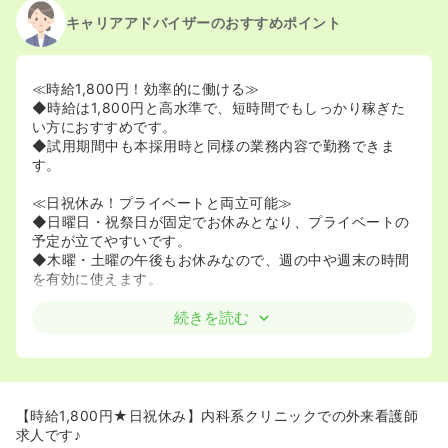
キャリアアドバイザーのおすすめポイント
≪時給1,800円！効率的に働ける≫
◆時給は1,800円と高水準で、短時間でもしっかり稼ぎた
い方におすすめです。
◆試用期間中も本採用時と同様の業務内容で勤務できま
す。
≪日祝休み！プライベートと両立可能≫
◆日曜日・祝祭日が固定でお休みとなり、プライベートの
予定が立てやすいです。
◆木曜・土曜の午後もお休みなので、週の中や週末の時間
を有効に使えます。
≪外来業務と往診に携われる！≫
続きを読む
◆内科系クリニックでの外来看護業務を担当していただき
ます。
◆午後の勤務時間には往診業務も含まれており、外来だけ
でなく在宅分野の経験も積むことができます。
【時給1,800円★日祝休み】内科系クリニックでの外来看護師
≪勤務時間が柔軟！≫
求人です♪