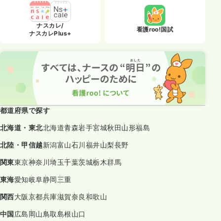
ナスカレ/
看護roo!国試
ナスカレPlus+
都道府県で探す
北海道・東北
北海道
青森
岩手
宮城
秋田
山形
福島
北陸・甲信越
新潟
富山
石川
福井
山梨
長野
関東
東京
神奈川
埼玉
千葉
茨城
栃木
群馬
東海
愛知
岐阜
静岡
三重
関西
大阪
京都
兵庫
滋賀
奈良
和歌山
中国
広島
岡山
鳥取
島根
山口