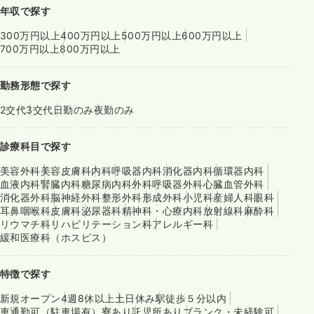
年収で探す
300万円以上
400万円以上
500万円以上
600万円以上
700万円以上
800万円以上
勤務形態で探す
2交代
3交代
日勤のみ
夜勤のみ
診療科目で探す
美容外科
美容皮膚科
内科
呼吸器内科
消化器内科
循環器内科
血液内科
腎臓内科
糖尿病内科
外科
呼吸器外科
心臓血管外科
消化器外科
脳神経外科
整形外科
形成外科
小児科
産婦人科
眼科
耳鼻咽喉科
皮膚科
泌尿器科
精神科・心療内科
放射線科
麻酔科
リウマチ科
リハビリテーション科
アレルギー科
緩和医療科（ホスピス）
特徴で探す
新規オープン
4週8休以上
土日休み
駅徒歩５分以内
車通勤可（駐車場有）
寮あり
託児所あり
ブランク・未経験可