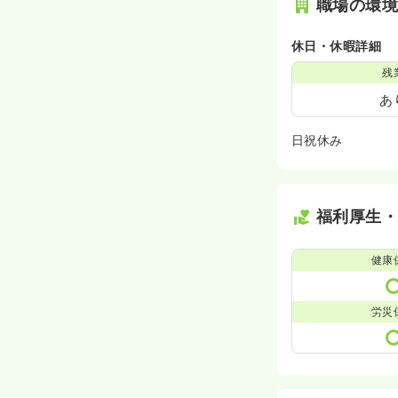
職場の環
休日・休暇詳細
残
あ
日祝休み
福利厚生
健康
労災