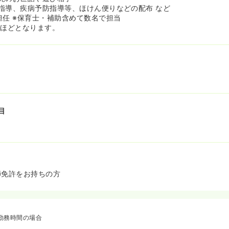
指導、疾病予防指導等、ほけん便りなどの配布 など
担任 ※保育士・補助含めて数名で担当
割ほどとなります。
目
師免許をお持ちの方
勤務時間の場合