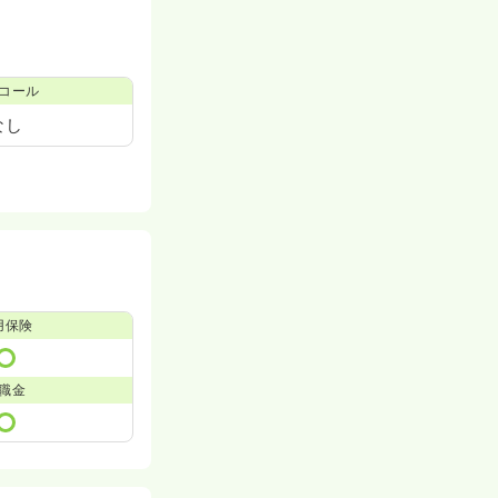
コール
なし
用保険
職金