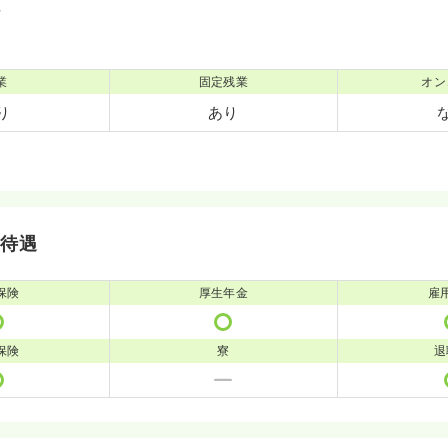
境
業
固定残業
オン
り
あり
・待遇
保険
厚生年金
雇
保険
寮
退