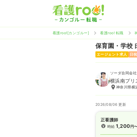
看護roo![カンゴルー]
看護roo! 転職
保育園・学校
エージェント求人
日
ソーダ合同会社
横浜南プリ
神奈川県横浜
2026/08/06 更新
正看護師
1,200
時給
円