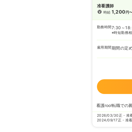
准看護師
1,200
時給
円
勤務時間
7:30～18
※時短勤務
雇用期間
期間の定
看護roo!転職での
2026/03/30
正・准
2024/09/17
正・准