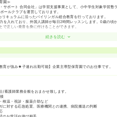
育園≫
・サポート 合同会社」は学習支援事業として、小中学生対象学習塾
トボールクラブを運営しております。
カリキュラムに沿ったバイリンガル総合教育を行っております。
力を入れており、外国人講師が毎日2時間レッスンします。0歳の頃
とで正しい発音を身に付けることができます。
続きを読む
教育が強み★子連れ出勤可能】企業主導型保育園でのお仕事です。
士/看護師業務全般をおまかせ致します。
前後
・検温・視診・服薬介助など
ガに対する応急処置、医療機関との連携、病院搬送の判断
応
児のお世話や遊び相手