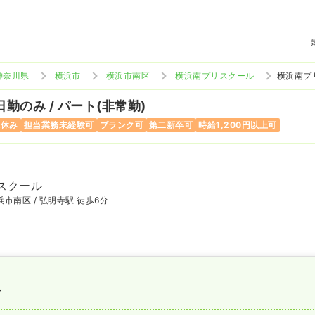
神奈川県
横浜市
横浜市南区
横浜南プリスクール
横浜南プ
日勤のみ / パート(非常勤)
祝休み
担当業務未経験可
ブランク可
第二新卒可
時給1,200円以上可
スクール
市南区 / 弘明寺駅 徒歩6分
〜