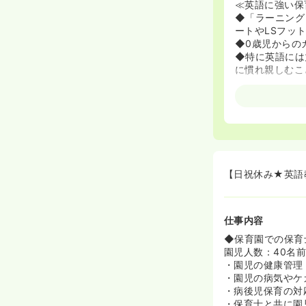
≪英語に強い保
◆「ラーニング
ートやLSフッ
◆0歳児からの
◆特に英語には
に慣れ親しむこ
【日祝休み★英語
仕事内容
◆保育園での保育
園児人数：40名
・園児の健康管理
・園児の病気やケ
・病後児保育の対
・保育士と共に園