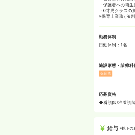
・保護者への衛生
・0才児クラスの
※保育士業務が8
勤務体制
日勤体制：1名
施設形態・診療科
保育園
応募資格
◆看護師/准看護
給与
※以下の