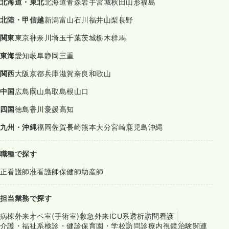
北海道・東北
北海道
青森
岩手
宮城
秋田
山形
福島
北陸・甲信越
新潟
富山
石川
福井
山梨
長野
関東
東京
神奈川
埼玉
千葉
茨城
栃木
群馬
東海
愛知
岐阜
静岡
三重
関西
大阪
京都
兵庫
滋賀
奈良
和歌山
中国
広島
岡山
鳥取
島根
山口
四国
徳島
香川
愛媛
高知
九州・沖縄
福岡
佐賀
長崎
熊本
大分
宮崎
鹿児島
沖縄
職種で探す
正看護師
准看護師
保健師
助産師
担当業務で探す
病棟
外来
オペ室(手術室)
救急外来
ICU系
透析
訪問看護
介護・福祉系
検診・健診
保育園・学校
訪問診療
内視鏡
治験関連