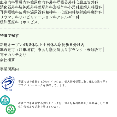
血液内科
腎臓内科
糖尿病内科
外科
呼吸器外科
心臓血管外科
消化器外科
脳神経外科
整形外科
形成外科
小児科
産婦人科
眼科
耳鼻咽喉科
皮膚科
泌尿器科
精神科・心療内科
放射線科
麻酔科
リウマチ科
リハビリテーション科
アレルギー科
緩和医療科（ホスピス）
特徴で探す
新規オープン
4週8休以上
土日休み
駅徒歩５分以内
車通勤可（駐車場有）
寮あり
託児所あり
ブランク・未経験可
電子カルテあり
会社概要
事業所案内
看護roo!を運営する(株)クイックは、個人情報保護に取り組む企業を示す
プライバシーマークを取得しています。
看護roo!を運営する(株)クイックは、適正な有料職業紹介事業者として厚
生労働省より認定を受けています。