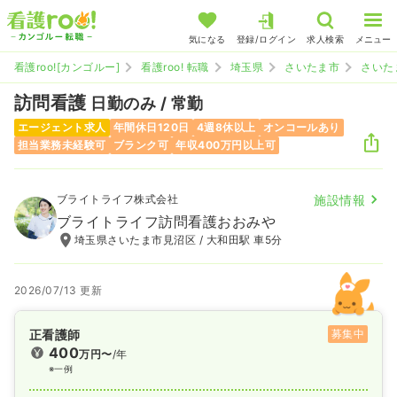
気になる
登録/ログイン
求人検索
メニュー
看護roo![カンゴルー]
看護roo! 転職
埼玉県
さいたま市
さいた
訪問看護
日勤のみ / 常勤
エージェント求人
年間休日120日
4週8休以上
オンコールあり
担当業務未経験可
ブランク可
年収400万円以上可
ブライトライフ株式会社
施設情報
ブライトライフ訪問看護おおみや
埼玉県さいたま市見沼区 / 大和田駅 車5分
2026/07/13 更新
正看護師
募集中
400
万円〜
/年
※一例