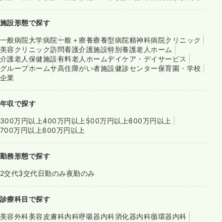
施設形態で探す
一般病院
大学病院
一般＋療養
療養型病院
精神科病院
クリニック
美容クリニック
訪問看護
介護施設
特別養護老人ホーム
介護老人保健施設
有料老人ホーム
デイケア・デイサービス
グループホーム
サ高住
障がい者施設
健診センター
保育園・学校
企業
年収で探す
300万円以上
400万円以上
500万円以上
600万円以上
700万円以上
800万円以上
勤務形態で探す
2交代
3交代
日勤のみ
夜勤のみ
診療科目で探す
美容外科
美容皮膚科
内科
呼吸器内科
消化器内科
循環器内科