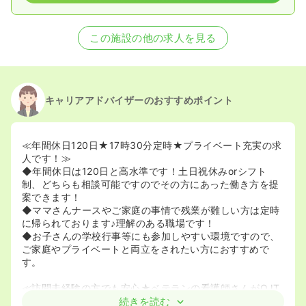
この施設の他の求人を見る
キャリアアドバイザーのおすすめポイント
≪年間休日120日★17時30分定時★プライベート充実の求
人です！≫
◆年間休日は120日と高水準です！土日祝休みorシフト
制、どちらも相談可能ですのでその方にあった働き方を提
案できます！
◆ママさんナースやご家庭の事情で残業が難しい方は定時
に帰られております♪理解のある職場です！
◆お子さんの学校行事等にも参加しやすい環境ですので、
ご家庭やプライベートと両立をされたい方におすすめで
す。
≪訪問未経験の方でも安心★ベテランの看護師さんがOJT
で教えてくれます！≫
続きを読む