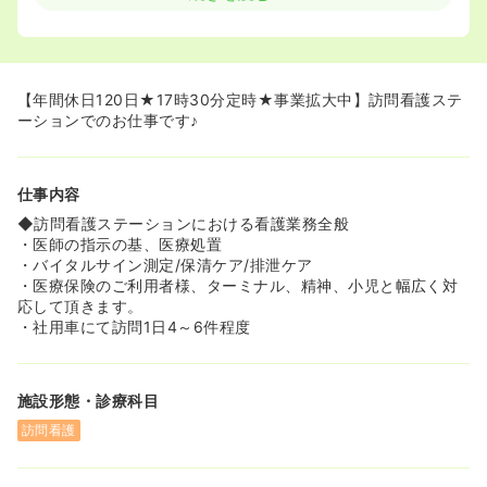
◆現在、事業所を統括している看護師さんは訪問20年以上
の大ベテランで、これまでいくつものステーションを立ち
上げてきました。
◆まだ1人で出来るか不安・・、久しぶりの復帰で大丈夫
かな・・そんな不安をお持ちの方にも1人1人丁寧に指導し
【年間休日120日★17時30分定時★事業拡大中】訪問看護ステ
ますのでご安心下さい♪
ーションでのお仕事です♪
仕事内容
◆訪問看護ステーションにおける看護業務全般
・医師の指示の基、医療処置
・バイタルサイン測定/保清ケア/排泄ケア
・医療保険のご利用者様、ターミナル、精神、小児と幅広く対
応して頂きます。
・社用車にて訪問1日4～6件程度
施設形態・診療科目
訪問看護