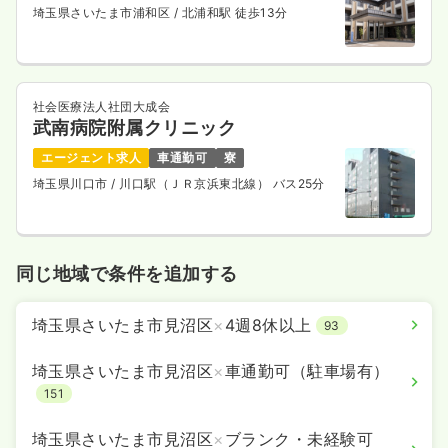
埼玉県さいたま市浦和区
/ 北浦和駅 徒歩13分
社会医療法人社団大成会
武南病院附属クリニック
エージェント求人
車通勤可
寮
埼玉県川口市
/ 川口駅（ＪＲ京浜東北線） バス25分
同じ地域で条件を追加する
埼玉県さいたま市見沼区
×
4週8休以上
93
埼玉県さいたま市見沼区
×
車通勤可（駐車場有）
151
埼玉県さいたま市見沼区
×
ブランク・未経験可