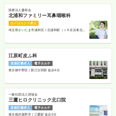
医療法人慶裕会
北浦和ファミリー耳鼻咽喉科
エージェント求人
埼玉県さいたま市浦和区
/ 北浦和駅（ＪＲ京浜東北
線） 徒歩4分
江原町皮ふ科
直接応募求人
電子カルテ
東京都中野区
/ 新江古田駅 徒歩4分
一般社団法人啓瑞会
三鷹ヒロクリニック北口院
直接応募求人
電子カルテ
東京都武蔵野市
/ 三鷹駅 徒歩3分