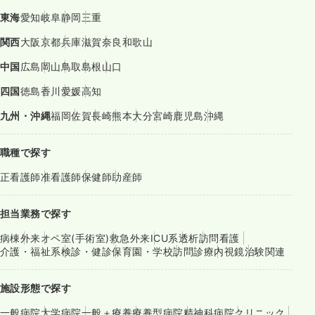
東海
愛知
岐阜
静岡
三重
関西
大阪
京都
兵庫
滋賀
奈良
和歌山
中国
広島
岡山
鳥取
島根
山口
四国
徳島
香川
愛媛
高知
九州・沖縄
福岡
佐賀
長崎
熊本
大分
宮崎
鹿児島
沖縄
職種で探す
正看護師
准看護師
保健師
助産師
担当業務で探す
病棟
外来
オペ室(手術室)
救急外来
ICU系
透析
訪問看護
介護・福祉系
検診・健診
保育園・学校
訪問診療
内視鏡
治験関連
施設形態で探す
一般病院
大学病院
一般＋療養
療養型病院
精神科病院
クリニック