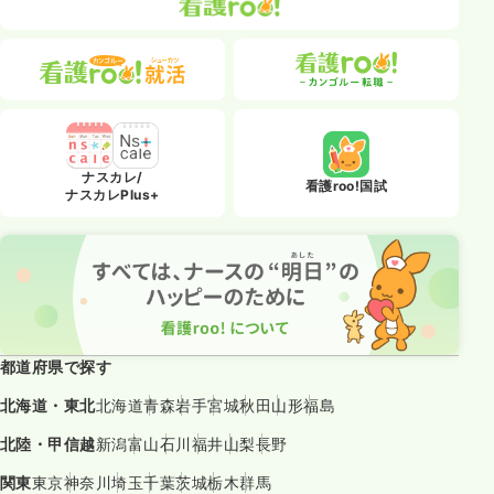
ナスカレ/
看護roo!国試
ナスカレPlus+
都道府県で探す
北海道・東北
北海道
青森
岩手
宮城
秋田
山形
福島
北陸・甲信越
新潟
富山
石川
福井
山梨
長野
関東
東京
神奈川
埼玉
千葉
茨城
栃木
群馬