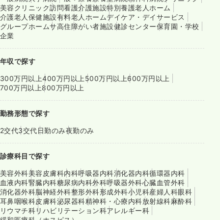
美容クリニック
訪問看護
介護施設
特別養護老人ホーム
介護老人保健施設
有料老人ホーム
デイケア・デイサービス
グループホーム
サ高住
障がい者施設
健診センター
保育園・学校
企業
年収で探す
300万円以上
400万円以上
500万円以上
600万円以上
700万円以上
800万円以上
勤務形態で探す
2交代
3交代
日勤のみ
夜勤のみ
診療科目で探す
美容外科
美容皮膚科
内科
呼吸器内科
消化器内科
循環器内科
血液内科
腎臓内科
糖尿病内科
外科
呼吸器外科
心臓血管外科
消化器外科
脳神経外科
整形外科
形成外科
小児科
産婦人科
眼科
耳鼻咽喉科
皮膚科
泌尿器科
精神科・心療内科
放射線科
麻酔科
リウマチ科
リハビリテーション科
アレルギー科
緩和医療科（ホスピス）