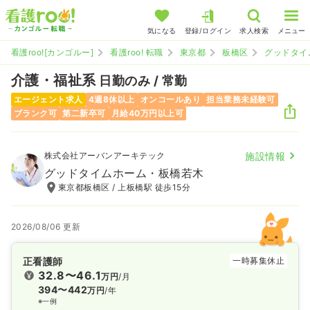
気になる
登録/ログイン
求人検索
メニュー
看護roo![カンゴルー]
看護roo! 転職
東京都
板橋区
グッドタイ
介護・福祉系
日勤のみ / 常勤
エージェント求人
4週8休以上
オンコールあり
担当業務未経験可
ブランク可
第二新卒可
月給40万円以上可
株式会社アーバンアーキテック
施設情報
グッドタイムホーム・板橋若木
東京都板橋区 / 上板橋駅 徒歩15分
2026/08/06 更新
正看護師
一時募集休止
32.8〜46.1
万円
/月
394〜442
万円
/年
※一例