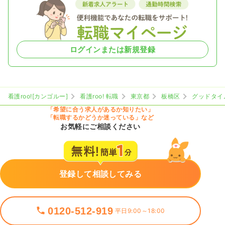
ログインまたは新規登録
看護roo![カンゴルー]
看護roo! 転職
東京都
板橋区
グッドタイ
「希望に合う求人があるか知りたい」
「転職するかどうか迷っている」など
お気軽にご相談ください
登録して相談してみる
0120-512-919
平日9:00～18:00