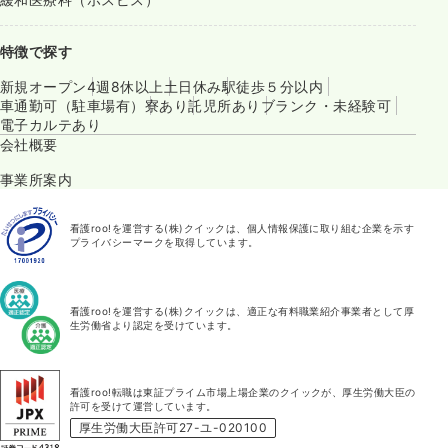
特徴で探す
新規オープン
4週8休以上
土日休み
駅徒歩５分以内
車通勤可（駐車場有）
寮あり
託児所あり
ブランク・未経験可
電子カルテあり
会社概要
事業所案内
看護roo!を運営する(株)クイックは、個人情報保護に取り組む企業を示す
プライバシーマークを取得しています。
看護roo!を運営する(株)クイックは、適正な有料職業紹介事業者として厚
生労働省より認定を受けています。
看護roo!転職は東証プライム市場上場企業のクイックが、厚生労働大臣の
許可を受けて運営しています。
厚生労働大臣許可27-ユ-020100