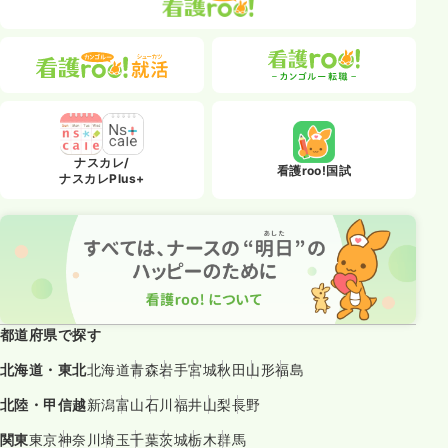
ナスカレ/
看護roo!国試
ナスカレPlus+
都道府県で探す
北海道・東北
北海道
青森
岩手
宮城
秋田
山形
福島
北陸・甲信越
新潟
富山
石川
福井
山梨
長野
関東
東京
神奈川
埼玉
千葉
茨城
栃木
群馬