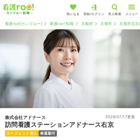
気になる
登録/ログイン
求人検索
メニュー
看護roo![カンゴルー]
看護roo! 転職
京都府
京都市
京都市右京
2026/07/17更新
株式会社アドナース
訪問看護ステーションアドナース右京
エージェント求人
車通勤可