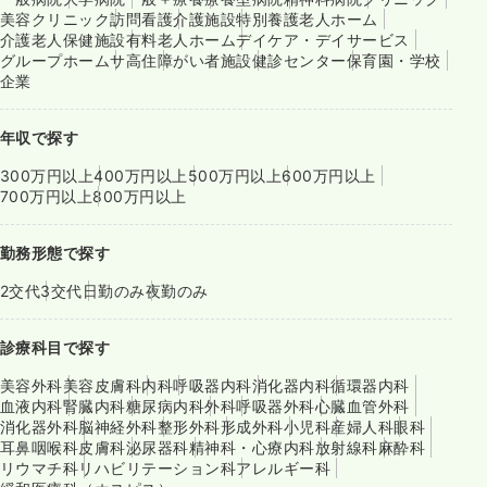
美容クリニック
訪問看護
介護施設
特別養護老人ホーム
介護老人保健施設
有料老人ホーム
デイケア・デイサービス
グループホーム
サ高住
障がい者施設
健診センター
保育園・学校
企業
年収で探す
300万円以上
400万円以上
500万円以上
600万円以上
700万円以上
800万円以上
勤務形態で探す
2交代
3交代
日勤のみ
夜勤のみ
診療科目で探す
美容外科
美容皮膚科
内科
呼吸器内科
消化器内科
循環器内科
血液内科
腎臓内科
糖尿病内科
外科
呼吸器外科
心臓血管外科
消化器外科
脳神経外科
整形外科
形成外科
小児科
産婦人科
眼科
耳鼻咽喉科
皮膚科
泌尿器科
精神科・心療内科
放射線科
麻酔科
リウマチ科
リハビリテーション科
アレルギー科