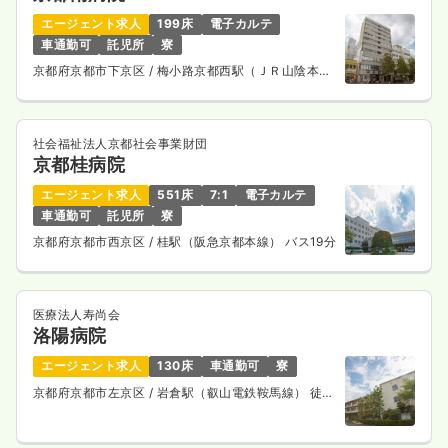
エージェント求人
199床
電子カルテ
車通勤可
託児所
寮
京都府京都市下京区
/ 梅小路京都西駅（ＪＲ山陰本
線） 徒歩10分
社会福祉法人京都社会事業財団
京都桂病院
エージェント求人
551床
7:1
電子カルテ
車通勤可
託児所
寮
京都府京都市西京区
/ 桂駅（阪急京都本線） バス19分
医療法人寿尚会
洛陽病院
エージェント求人
130床
車通勤可
寮
京都府京都市左京区
/ 岩倉駅（叡山電鉄鞍馬線） 徒歩
15分