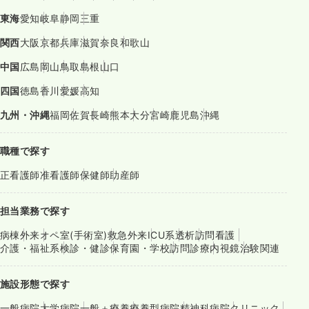
東海
愛知
岐阜
静岡
三重
関西
大阪
京都
兵庫
滋賀
奈良
和歌山
中国
広島
岡山
鳥取
島根
山口
四国
徳島
香川
愛媛
高知
九州・沖縄
福岡
佐賀
長崎
熊本
大分
宮崎
鹿児島
沖縄
職種で探す
正看護師
准看護師
保健師
助産師
担当業務で探す
病棟
外来
オペ室(手術室)
救急外来
ICU系
透析
訪問看護
介護・福祉系
検診・健診
保育園・学校
訪問診療
内視鏡
治験関連
施設形態で探す
一般病院
大学病院
一般＋療養
療養型病院
精神科病院
クリニック