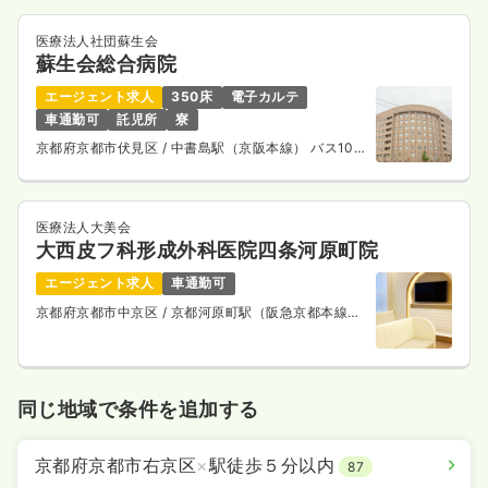
医療法人社団蘇生会
蘇生会総合病院
エージェント求人
350床
電子カルテ
車通勤可
託児所
寮
京都府京都市伏見区
/ 中書島駅（京阪本線） バス10
分
医療法人大美会
大西皮フ科形成外科医院四条河原町院
エージェント求人
車通勤可
京都府京都市中京区
/ 京都河原町駅（阪急京都本線）
徒歩1分
同じ地域で条件を追加する
京都府京都市右京区
×
駅徒歩５分以内
87