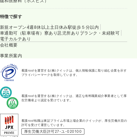
緩和医療科（ホスピス）
特徴で探す
新規オープン
4週8休以上
土日休み
駅徒歩５分以内
車通勤可（駐車場有）
寮あり
託児所あり
ブランク・未経験可
電子カルテあり
会社概要
事業所案内
看護roo!を運営する(株)クイックは、個人情報保護に取り組む企業を示す
プライバシーマークを取得しています。
看護roo!を運営する(株)クイックは、適正な有料職業紹介事業者として厚
生労働省より認定を受けています。
看護roo!転職は東証プライム市場上場企業のクイックが、厚生労働大臣の
許可を受けて運営しています。
厚生労働大臣許可27-ユ-020100