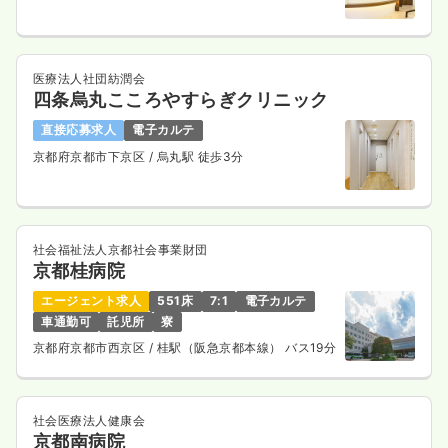
医療法人社団紡潤会
四条烏丸こころやすらぎクリニック
直接応募求人
電子カルテ
京都府京都市下京区
/ 烏丸駅 徒歩3分
社会福祉法人京都社会事業財団
京都桂病院
エージェント求人
551床
7:1
電子カルテ
車通勤可
託児所
寮
京都府京都市西京区
/ 桂駅（阪急京都本線） バス19分
社会医療法人健康会
京都南病院