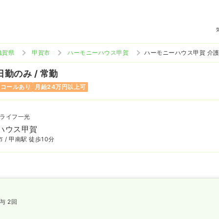
滋賀県
甲賀市
ハーモニーハウス甲賀
ハーモニーハウス甲賀 介
日勤のみ / 常勤
ンコールあり
月給24万円以上可
ライフ一光
ハウス甲賀
 / 甲南駅 徒歩10分
与 2回