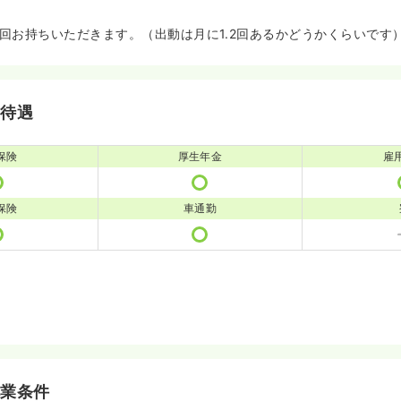
7回お持ちいただきます。（出動は月に1.2回あるかどうかくらいです
・待遇
保険
厚生年金
雇
保険
車通勤
就業条件