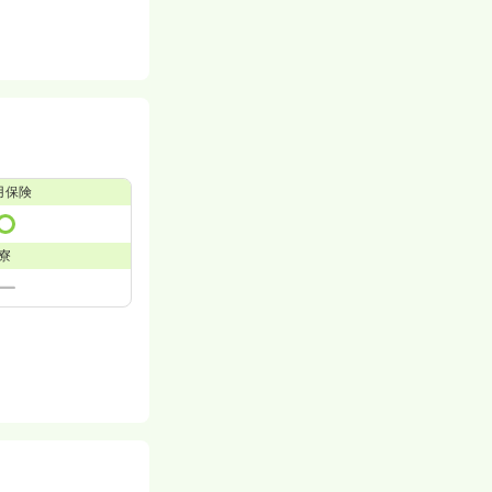
）
用保険
寮