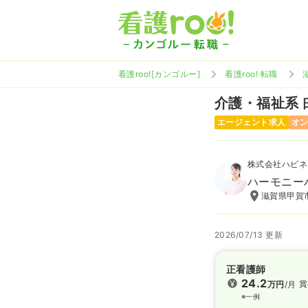
看護roo![カンゴルー]
看護roo! 転職
介護・福祉系
エージェント求人
オ
株式会社ハピネ
ハーモニー
滋賀県甲賀市
2026/07/13 更新
正看護師
24.2
賞
万円
/月
※一例