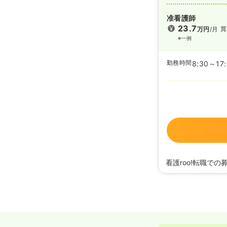
准看護師
23.7
賞
万円
/月
※一例
勤務時間
8:30～17
看護roo!転職での
2026/06/16
正・准
2025/09/19
正・准
2024/11/28
正・准看
2024/05/07
正・准
2024/03/01
正・准
2020/09/17
正・准