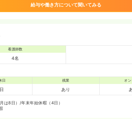
給与や働き方について聞いてみる
境
看護師数
4名
休日
残業
オン
1日
あり
月は8日）/年末年始休暇（4日）
暇