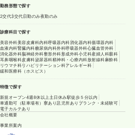
勤務形態で探す
2交代
3交代
日勤のみ
夜勤のみ
診療科目で探す
美容外科
美容皮膚科
内科
呼吸器内科
消化器内科
循環器内科
血液内科
腎臓内科
糖尿病内科
外科
呼吸器外科
心臓血管外科
消化器外科
脳神経外科
整形外科
形成外科
小児科
産婦人科
眼科
耳鼻咽喉科
皮膚科
泌尿器科
精神科・心療内科
放射線科
麻酔科
リウマチ科
リハビリテーション科
アレルギー科
緩和医療科（ホスピス）
特徴で探す
新規オープン
4週8休以上
土日休み
駅徒歩５分以内
車通勤可（駐車場有）
寮あり
託児所あり
ブランク・未経験可
電子カルテあり
会社概要
事業所案内