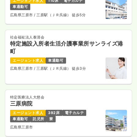
エージェント求人
110床
電子カルテ
車通勤可
広島県三原市
/ 三原駅（ＪＲ呉線） 徒歩5分
社会福祉法人泰清会
特定施設入所者生活介護事業所サンライズ港
町
エージェント求人
車通勤可
広島県三原市
/ 三原駅（ＪＲ呉線） 徒歩3分
特定医療法人大慈会
三原病院
エージェント求人
392床
電子カルテ
車通勤可
託児所
寮
広島県三原市