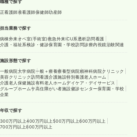
職種で探す
正看護師
准看護師
保健師
助産師
担当業務で探す
病棟
外来
オペ室(手術室)
救急外来
ICU系
透析
訪問看護
介護・福祉系
検診・健診
保育園・学校
訪問診療
内視鏡
治験関連
施設形態で探す
一般病院
大学病院
一般＋療養
療養型病院
精神科病院
クリニック
美容クリニック
訪問看護
介護施設
特別養護老人ホーム
介護老人保健施設
有料老人ホーム
デイケア・デイサービス
グループホーム
サ高住
障がい者施設
健診センター
保育園・学校
企業
年収で探す
300万円以上
400万円以上
500万円以上
600万円以上
700万円以上
800万円以上