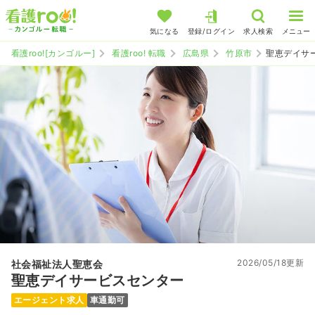
気になる
登録/ログイン
求人検索
メニュー
看護roo![カンゴルー]
看護roo! 転職
広島県
竹原市
聖恵デイサ
2026/05/18更新
社会福祉法人聖恵会
聖恵デイサービスセンター
エージェント求人
車通勤可