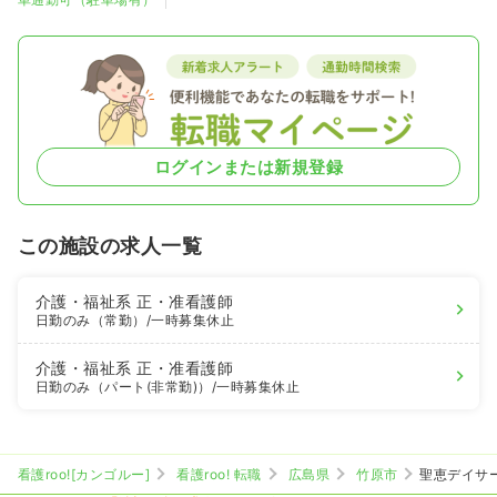
ログインまたは新規登録
この施設の求人一覧
介護・福祉系
正・准看護師
日勤のみ（常勤）
/一時募集休止
介護・福祉系
正・准看護師
日勤のみ（パート(非常勤)）
/一時募集休止
看護roo![カンゴルー]
看護roo! 転職
広島県
竹原市
聖恵デイサ