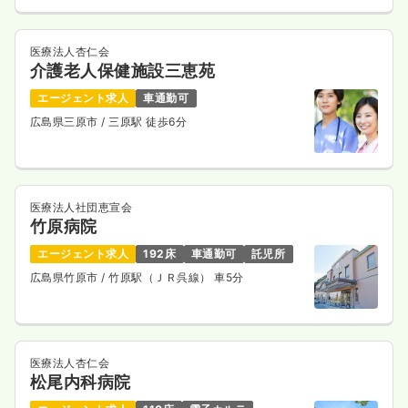
医療法人杏仁会
介護老人保健施設三恵苑
エージェント求人
車通勤可
広島県三原市
/ 三原駅 徒歩6分
医療法人社団恵宣会
竹原病院
エージェント求人
192床
車通勤可
託児所
広島県竹原市
/ 竹原駅（ＪＲ呉線） 車5分
医療法人杏仁会
松尾内科病院