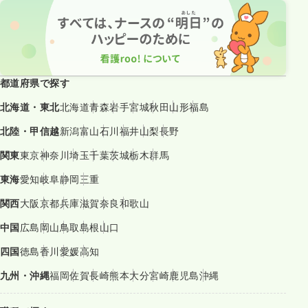
都道府県で探す
北海道・東北
北海道
青森
岩手
宮城
秋田
山形
福島
北陸・甲信越
新潟
富山
石川
福井
山梨
長野
関東
東京
神奈川
埼玉
千葉
茨城
栃木
群馬
東海
愛知
岐阜
静岡
三重
関西
大阪
京都
兵庫
滋賀
奈良
和歌山
中国
広島
岡山
鳥取
島根
山口
四国
徳島
香川
愛媛
高知
九州・沖縄
福岡
佐賀
長崎
熊本
大分
宮崎
鹿児島
沖縄