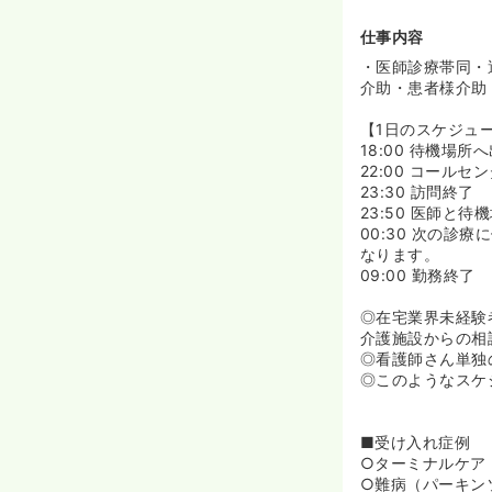
仕事内容
・医師診療帯同・
介助・患者様介助
【1日のスケジュ
18:00 待機場
22:00 コー
23:30 訪問終了
23:50 医師と待
00:30 次の診
なります。
09:00 勤務終了
◎在宅業界未経験
介護施設からの相
◎看護師さん単独
◎このようなスケ
■受け入れ症例
○ターミナルケア
○難病（パーキン