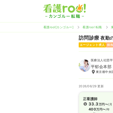
看護roo![カンゴルー]
看護roo! 転職
訪問診療
夜勤の
エージェント求人
担
医療法人社団平
平郁会本部
東京都中央区
2026/06/29 更新
正看護師
33.3
万円〜
/月
400
万円〜
/年