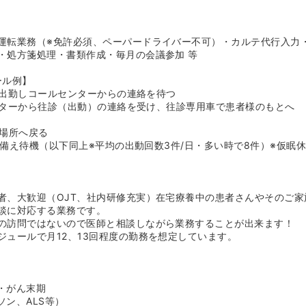
運転業務（※免許必須、ペーパードライバー不可）・カルテ代行入力
・処方箋処理・書類作成・毎月の会議参加 等
ール例】
所へ出勤しコールセンターからの連絡を待つ
ルセンターから往診（出動）の連絡を受け、往診専用車で患者様のもとへ
機場所へ戻る
療に備え待機（以下同上※平均の出動回数3件/日・多い時で8件）※仮眠
者、大歓迎（OJT、社内研修充実）在宅療養中の患者さんやそのご家
談に対応する業務です。
の訪問ではないので医師と相談しながら業務することが出来ます！
ジュールで月12、13回程度の勤務を想定しています。
・がん末期
ソン、ALS等）