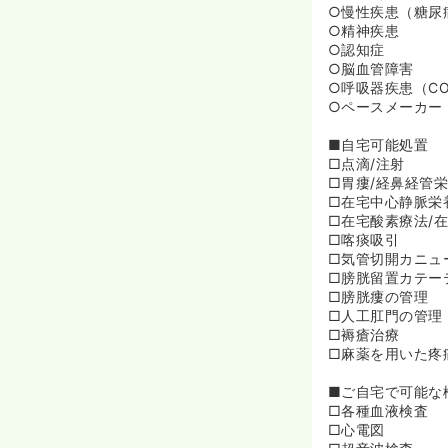
○慢性疾患（糖尿
○精神疾患
○認知症
○脳血管障害
○呼吸器疾患（C
○ペースメーカー
■自宅可能処置
□点滴/注射
□胃瘻/経鼻経管
□在宅中心静脈栄
□在宅酸素療法/
□喀痰吸引
□気管切開カニュ
□膀胱留置カテー
□膀胱瘻の管理
□人工肛門の管理
□褥瘡治療
□麻薬を用いた疼
■ご自宅で可能な
□各種血液検査
□心電図