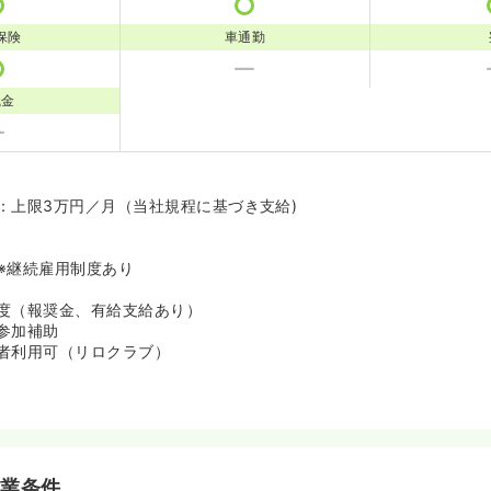
保険
車通勤
職金
：上限3万円／月（当社規程に基づき支給)
)※継続雇用制度あり
度（報奨金、有給支給あり）
参加補助
者利用可（リロクラブ）
就業条件