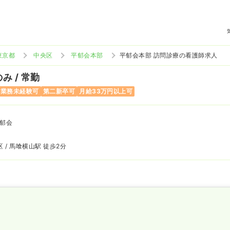
東京都
中央区
平郁会本部
平郁会本部 訪問診療の看護師求人
み / 常勤
当業務未経験可
第二新卒可
月給33万円以上可
郁会
 / 馬喰横山駅 徒歩2分