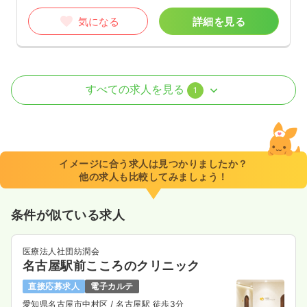
気になる
詳細を見る
病棟
一般＋療養
正看護師 / 管理職
すべての求人を見る
1
一時募集休止
2交代（常勤）
27.2〜32.7
給与
万円
/月
賞与2ヶ月
※一例
イメージに合う求人は見つかりましたか？
時間
8:30～17:30
（休憩60分）
他の求人も比較してみましょう！
年間休日120日
4週8休以上
月給32万円以上可
条件が似ている求人
気になる
詳細を見る
医療法人社団紡潤会
名古屋駅前こころのクリニック
直接応募求人
電子カルテ
愛知県名古屋市中村区
/ 名古屋駅 徒歩3分