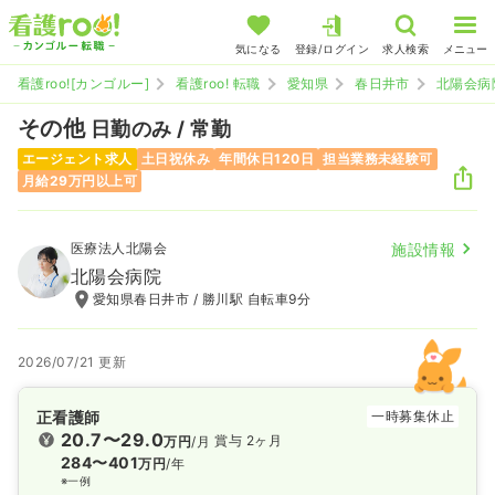
気になる
登録/ログイン
求人検索
メニュー
看護roo![カンゴルー]
看護roo! 転職
愛知県
春日井市
北陽会病
その他
日勤のみ / 常勤
エージェント求人
土日祝休み
年間休日120日
担当業務未経験可
月給29万円以上可
医療法人北陽会
施設情報
北陽会病院
愛知県春日井市 / 勝川駅 自転車9分
2026/07/21 更新
正看護師
一時募集休止
20.7〜29.0
賞与 2ヶ月
万円
/月
284〜401
万円
/年
※一例