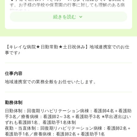
す。お子様の学校や保育園の行事に対しても理解のある病
院ですよ♪
◆残業時間は病院全体で月2時間以下です。お子様のお迎
続きを読む
え等がある方でも安心して働いて頂けます！
【キレイな病院★日勤常勤★土日祝休み】地域連携室でのお仕
事です♪
仕事内容
地域連携室での業務全般をお任せいたします。
勤務体制
日勤体制：回復期リハビリテーション病棟：看護師4名＋看護助
手3名／療養病棟：看護師2～3名＋看護助手3名 ※早出遅出はい
ずれも看護師1名、看護助手1名体制
夜勤・当直体制：回復期リハビリテーション病棟：看護師2名＋
看護助手1名／療養病棟：看護師2名＋看護助手1名