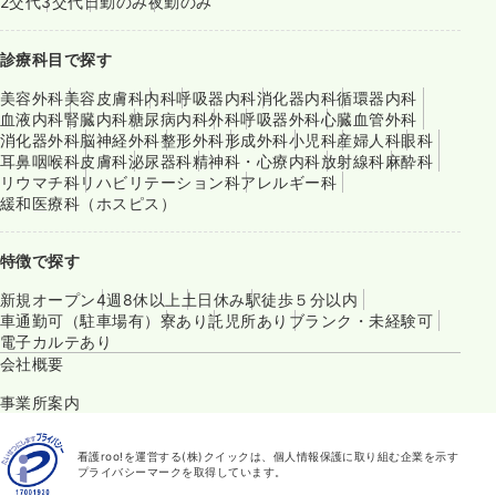
2交代
3交代
日勤のみ
夜勤のみ
診療科目で探す
美容外科
美容皮膚科
内科
呼吸器内科
消化器内科
循環器内科
血液内科
腎臓内科
糖尿病内科
外科
呼吸器外科
心臓血管外科
消化器外科
脳神経外科
整形外科
形成外科
小児科
産婦人科
眼科
耳鼻咽喉科
皮膚科
泌尿器科
精神科・心療内科
放射線科
麻酔科
リウマチ科
リハビリテーション科
アレルギー科
緩和医療科（ホスピス）
特徴で探す
新規オープン
4週8休以上
土日休み
駅徒歩５分以内
車通勤可（駐車場有）
寮あり
託児所あり
ブランク・未経験可
電子カルテあり
会社概要
事業所案内
看護roo!を運営する(株)クイックは、個人情報保護に取り組む企業を示す
プライバシーマークを取得しています。