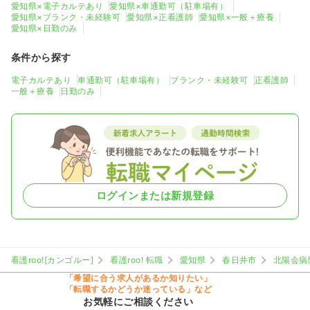
愛知県×電子カルテあり
愛知県×車通勤可（駐車場有）
愛知県×ブランク・未経験可
愛知県×正看護師
愛知県×一般＋療養
愛知県×日勤のみ
条件から探す
電子カルテあり
車通勤可（駐車場有）
ブランク・未経験可
正看護師
一般＋療養
日勤のみ
ログインまたは新規登録
看護roo![カンゴルー]
看護roo! 転職
愛知県
春日井市
北陽会病
「希望に合う求人があるか知りたい」
「転職するかどうか迷っている」など
お気軽にご相談ください