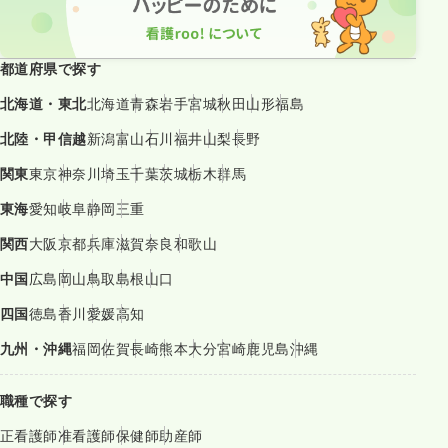
都道府県で探す
北海道・東北
北海道
青森
岩手
宮城
秋田
山形
福島
北陸・甲信越
新潟
富山
石川
福井
山梨
長野
関東
東京
神奈川
埼玉
千葉
茨城
栃木
群馬
東海
愛知
岐阜
静岡
三重
関西
大阪
京都
兵庫
滋賀
奈良
和歌山
中国
広島
岡山
鳥取
島根
山口
四国
徳島
香川
愛媛
高知
九州・沖縄
福岡
佐賀
長崎
熊本
大分
宮崎
鹿児島
沖縄
職種で探す
正看護師
准看護師
保健師
助産師