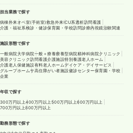
担当業務で探す
病棟
外来
オペ室(手術室)
救急外来
ICU系
透析
訪問看護
介護・福祉系
検診・健診
保育園・学校
訪問診療
内視鏡
治験関連
施設形態で探す
一般病院
大学病院
一般＋療養
療養型病院
精神科病院
クリニック
美容クリニック
訪問看護
介護施設
特別養護老人ホーム
介護老人保健施設
有料老人ホーム
デイケア・デイサービス
グループホーム
サ高住
障がい者施設
健診センター
保育園・学校
企業
年収で探す
300万円以上
400万円以上
500万円以上
600万円以上
700万円以上
800万円以上
勤務形態で探す