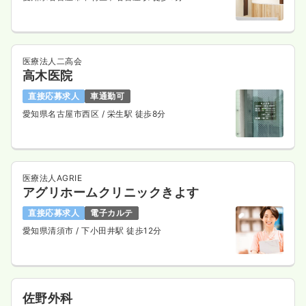
医療法人二高会
高木医院
直接応募求人
車通勤可
愛知県名古屋市西区
/ 栄生駅 徒歩8分
医療法人AGRIE
アグリホームクリニックきよす
直接応募求人
電子カルテ
愛知県清須市
/ 下小田井駅 徒歩12分
佐野外科