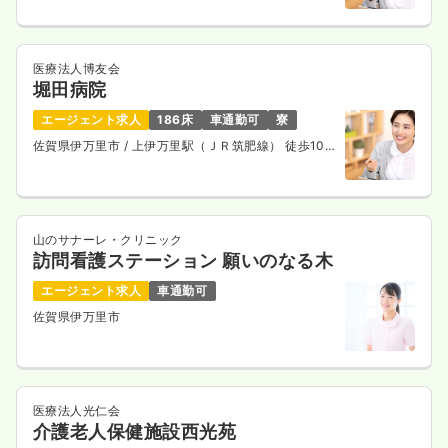
医療法人博友会
堀田病院
エージェント求人
186床
車通勤可
寮
佐賀県伊万里市
/ 上伊万里駅（ＪＲ筑肥線） 徒歩10
分
山のサナーレ・クリニック
訪問看護ステーション 願いのなる木
エージェント求人
車通勤可
佐賀県伊万里市
医療法人光仁会
介護老人保健施設西光苑