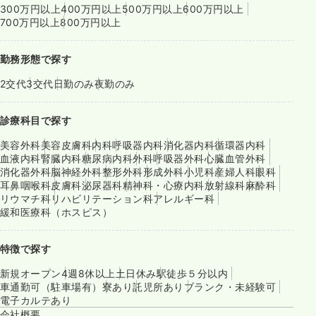
300万円以上
400万円以上
500万円以上
600万円以上
700万円以上
800万円以上
勤務形態で探す
2交代
3交代
日勤のみ
夜勤のみ
診療科目で探す
美容外科
美容皮膚科
内科
呼吸器内科
消化器内科
循環器内科
血液内科
腎臓内科
糖尿病内科
外科
呼吸器外科
心臓血管外科
消化器外科
脳神経外科
整形外科
形成外科
小児科
産婦人科
眼科
耳鼻咽喉科
皮膚科
泌尿器科
精神科・心療内科
放射線科
麻酔科
リウマチ科
リハビリテーション科
アレルギー科
緩和医療科（ホスピス）
特徴で探す
新規オープン
4週8休以上
土日休み
駅徒歩５分以内
車通勤可（駐車場有）
寮あり
託児所あり
ブランク・未経験可
電子カルテあり
会社概要