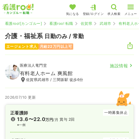
気になる
登録/ログイン
求人検索
メニュー
看護roo![カンゴルー]
看護roo! 転職
佐賀県
武雄市
有料老人ホ
介護・福祉系
日勤のみ / 常勤
エージェント求人
月給22万円以上可
医療法人竜門堂
施設情報
有料老人ホーム 爽風館
佐賀県武雄市 / 三間坂駅 徒歩6分
2026/07/10 更新
正看護師
一時募集休止
13.6〜22.0
賞与 2回
万円
/月
※一例