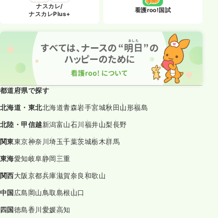
ナスカレ/
看護roo!国試
ナスカレPlus+
都道府県で探す
北海道・東北
北海道
青森
岩手
宮城
秋田
山形
福島
北陸・甲信越
新潟
富山
石川
福井
山梨
長野
関東
東京
神奈川
埼玉
千葉
茨城
栃木
群馬
東海
愛知
岐阜
静岡
三重
関西
大阪
京都
兵庫
滋賀
奈良
和歌山
中国
広島
岡山
鳥取
島根
山口
四国
徳島
香川
愛媛
高知