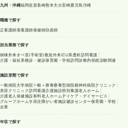
九州・沖縄
福岡
佐賀
長崎
熊本
大分
宮崎
鹿児島
沖縄
職種で探す
正看護師
准看護師
保健師
助産師
担当業務で探す
病棟
外来
オペ室(手術室)
救急外来
ICU系
透析
訪問看護
介護・福祉系
検診・健診
保育園・学校
訪問診療
内視鏡
治験関連
施設形態で探す
一般病院
大学病院
一般＋療養
療養型病院
精神科病院
クリニック
美容クリニック
訪問看護
介護施設
特別養護老人ホーム
介護老人保健施設
有料老人ホーム
デイケア・デイサービス
グループホーム
サ高住
障がい者施設
健診センター
保育園・学校
企業
年収で探す