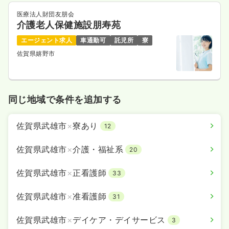
医療法人財団友朋会
介護老人保健施設朋寿苑
エージェント求人
車通勤可
託児所
寮
佐賀県嬉野市
同じ地域で条件を追加する
佐賀県武雄市
×
寮あり
12
佐賀県武雄市
×
介護・福祉系
20
佐賀県武雄市
×
正看護師
33
佐賀県武雄市
×
准看護師
31
佐賀県武雄市
×
デイケア・デイサービス
3