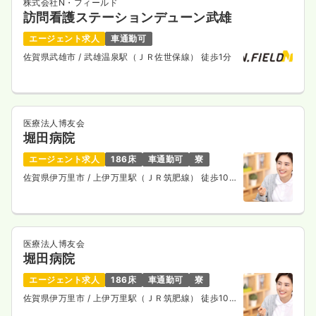
株式会社N・フィールド
訪問看護ステーションデューン武雄
エージェント求人
車通勤可
佐賀県武雄市
/ 武雄温泉駅（ＪＲ佐世保線） 徒歩1分
医療法人博友会
堀田病院
エージェント求人
186床
車通勤可
寮
佐賀県伊万里市
/ 上伊万里駅（ＪＲ筑肥線） 徒歩10
分
医療法人博友会
堀田病院
エージェント求人
186床
車通勤可
寮
佐賀県伊万里市
/ 上伊万里駅（ＪＲ筑肥線） 徒歩10
分