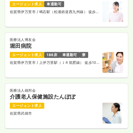
エージェント求人
車通勤可
佐賀県伊万里市
/ 鳴石駅（松浦鉄道西九州線） 徒歩1
分
医療法人博友会
堀田病院
エージェント求人
186床
車通勤可
寮
佐賀県伊万里市
/ 上伊万里駅（ＪＲ筑肥線） 徒歩10
分
医療法人雄邦会
介護老人保健施設たんぽぽ
エージェント求人
佐賀県武雄市