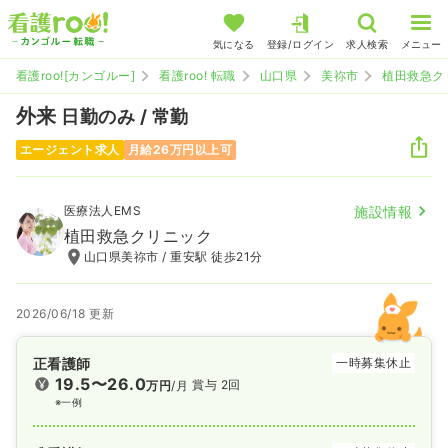
気になる
登録/ログイン
求人検索
メニュー
看護roo![カンゴルー]
看護roo! 転職
山口県
美祢市
植田救急ク
外来
日勤のみ / 常勤
エージェント求人
月給26万円以上可
医療法人EMS
施設情報
植田救急クリニック
山口県美祢市 / 重安駅 徒歩21分
2026/06/18 更新
正看護師
一時募集休止
19.5〜26.0
賞与 2回
万円
/月
※一例