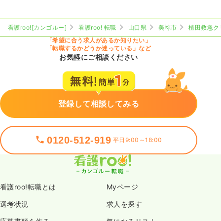
看護roo![カンゴルー]
看護roo! 転職
山口県
美祢市
植田救急ク
「希望に合う求人があるか知りたい」
「転職するかどうか迷っている」など
お気軽にご相談ください
登録して相談してみる
0120-512-919
平日9:00～18:00
看護roo!転職とは
Myページ
選考状況
求人を探す