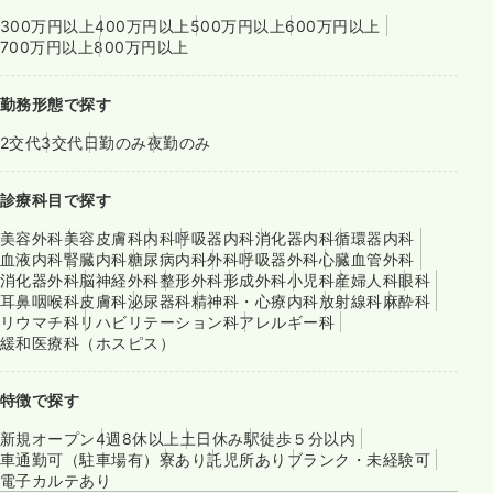
300万円以上
400万円以上
500万円以上
600万円以上
700万円以上
800万円以上
勤務形態で探す
2交代
3交代
日勤のみ
夜勤のみ
診療科目で探す
美容外科
美容皮膚科
内科
呼吸器内科
消化器内科
循環器内科
血液内科
腎臓内科
糖尿病内科
外科
呼吸器外科
心臓血管外科
消化器外科
脳神経外科
整形外科
形成外科
小児科
産婦人科
眼科
耳鼻咽喉科
皮膚科
泌尿器科
精神科・心療内科
放射線科
麻酔科
リウマチ科
リハビリテーション科
アレルギー科
緩和医療科（ホスピス）
特徴で探す
新規オープン
4週8休以上
土日休み
駅徒歩５分以内
車通勤可（駐車場有）
寮あり
託児所あり
ブランク・未経験可
電子カルテあり