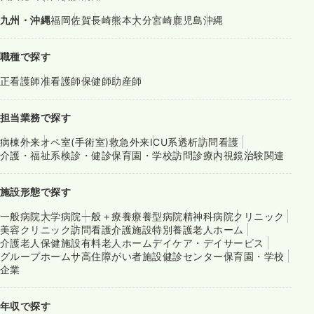
九州・沖縄
福岡
佐賀
長崎
熊本
大分
宮崎
鹿児島
沖縄
職種で探す
正看護師
准看護師
保健師
助産師
担当業務で探す
病棟
外来
オペ室(手術室)
救急外来
ICU系
透析
訪問看護
介護・福祉系
検診・健診
保育園・学校
訪問診療
内視鏡
治験関連
施設形態で探す
一般病院
大学病院
一般＋療養
療養型病院
精神科病院
クリニック
美容クリニック
訪問看護
介護施設
特別養護老人ホーム
介護老人保健施設
有料老人ホーム
デイケア・デイサービス
グループホーム
サ高住
障がい者施設
健診センター
保育園・学校
企業
年収で探す