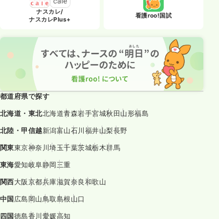
ナスカレ/
看護roo!国試
ナスカレPlus+
都道府県で探す
北海道・東北
北海道
青森
岩手
宮城
秋田
山形
福島
北陸・甲信越
新潟
富山
石川
福井
山梨
長野
関東
東京
神奈川
埼玉
千葉
茨城
栃木
群馬
東海
愛知
岐阜
静岡
三重
関西
大阪
京都
兵庫
滋賀
奈良
和歌山
中国
広島
岡山
鳥取
島根
山口
四国
徳島
香川
愛媛
高知