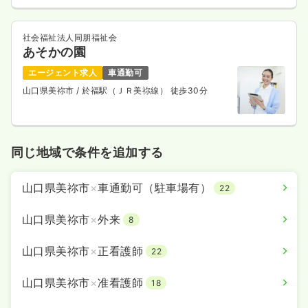
社会福祉法人同朋福祉会
あそかの園
エージェント求人
車通勤可
山口県美祢市
/ 於福駅（ＪＲ美祢線） 徒歩30分
同じ地域で条件を追加する
山口県美祢市
×
車通勤可（駐車場有）
22
山口県美祢市
×
外来
8
山口県美祢市
×
正看護師
22
山口県美祢市
×
准看護師
18