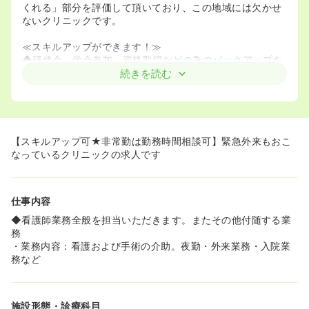
くれる」部分を評価して頂いており、この地域には欠かせ
ないクリニックです。
≪スキルアップができます！≫
◆研修会、学会参加、資格取得などの為のバックアップを
しているため、スキルアップが可能です。スキルアップを
続きを読む
したい方には是非オススメです。
≪パートは勤務日時相談可≫
◆パートは勤務時間や日数については相談可能のため、ご
家庭やプライベートと無理なく両立しながら勤務できる環
【スキルアップ可★非常勤は勤務時間相談可】緊急外来もおこ
境です。
なっているクリニックの求人です
仕事内容
◆看護師業務全般を担当いただきます。またその他付随する業
務
・業務内容：看護および手術の介助。夜勤・外来業務・入院業
務など
施設形態・診療科目