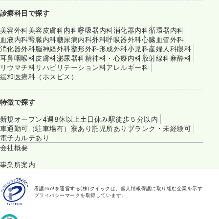
診療科目で探す
美容外科
美容皮膚科
内科
呼吸器内科
消化器内科
循環器内科
血液内科
腎臓内科
糖尿病内科
外科
呼吸器外科
心臓血管外科
消化器外科
脳神経外科
整形外科
形成外科
小児科
産婦人科
眼科
耳鼻咽喉科
皮膚科
泌尿器科
精神科・心療内科
放射線科
麻酔科
リウマチ科
リハビリテーション科
アレルギー科
緩和医療科（ホスピス）
特徴で探す
新規オープン
4週8休以上
土日休み
駅徒歩５分以内
車通勤可（駐車場有）
寮あり
託児所あり
ブランク・未経験可
電子カルテあり
会社概要
事業所案内
看護roo!を運営する(株)クイックは、個人情報保護に取り組む企業を示す
プライバシーマークを取得しています。