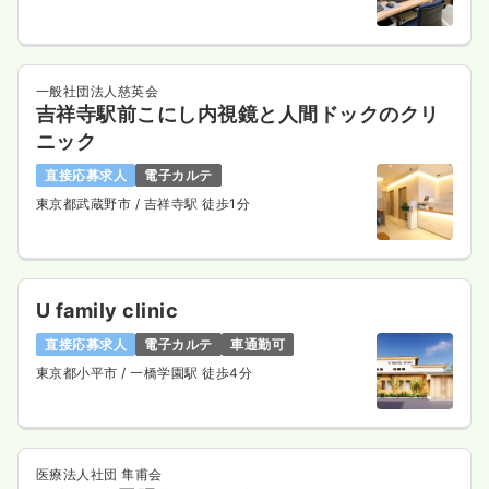
一般社団法人慈英会
吉祥寺駅前こにし内視鏡と人間ドックのクリ
ニック
直接応募求人
電子カルテ
東京都武蔵野市
/ 吉祥寺駅 徒歩1分
U family clinic
直接応募求人
電子カルテ
車通勤可
東京都小平市
/ 一橋学園駅 徒歩4分
医療法人社団 隼甫会