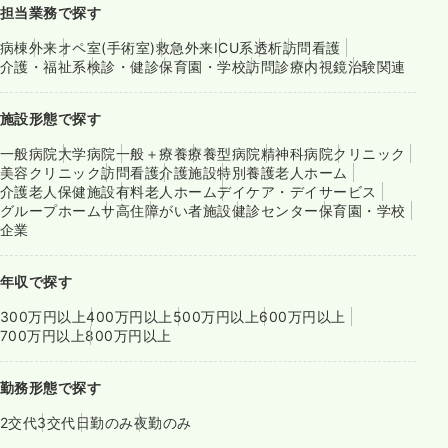
担当業務で探す
病棟
外来
オペ室(手術室)
救急外来
ICU系
透析
訪問看護
介護・福祉系
検診・健診
保育園・学校
訪問診療
内視鏡
治験関連
施設形態で探す
一般病院
大学病院
一般＋療養
療養型病院
精神科病院
クリニック
美容クリニック
訪問看護
介護施設
特別養護老人ホーム
介護老人保健施設
有料老人ホーム
デイケア・デイサービス
グループホーム
サ高住
障がい者施設
健診センター
保育園・学校
企業
年収で探す
300万円以上
400万円以上
500万円以上
600万円以上
700万円以上
800万円以上
勤務形態で探す
2交代
3交代
日勤のみ
夜勤のみ