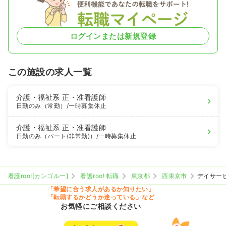
ログインまたは新規登録
この施設の求人一覧
介護・福祉系
正・准看護師
日勤のみ（常勤）
/一時募集休止
介護・福祉系
正・准看護師
日勤のみ（パート(非常勤)）
/一時募集休止
看護roo![カンゴルー]
看護roo! 転職
東京都
西東京市
デイサー
「希望に合う求人があるか知りたい」
「転職するかどうか迷っている」など
お気軽にご相談ください