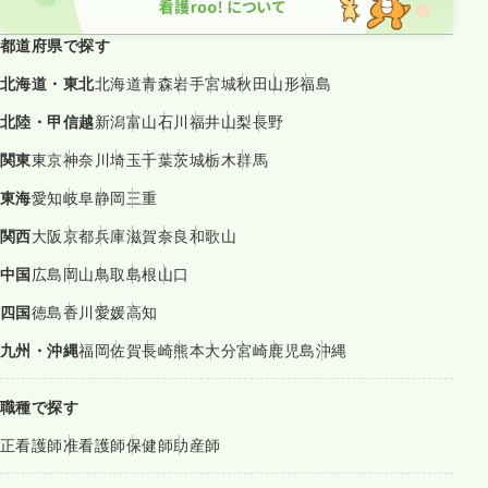
都道府県で探す
北海道・東北
北海道
青森
岩手
宮城
秋田
山形
福島
北陸・甲信越
新潟
富山
石川
福井
山梨
長野
関東
東京
神奈川
埼玉
千葉
茨城
栃木
群馬
東海
愛知
岐阜
静岡
三重
関西
大阪
京都
兵庫
滋賀
奈良
和歌山
中国
広島
岡山
鳥取
島根
山口
四国
徳島
香川
愛媛
高知
九州・沖縄
福岡
佐賀
長崎
熊本
大分
宮崎
鹿児島
沖縄
職種で探す
正看護師
准看護師
保健師
助産師