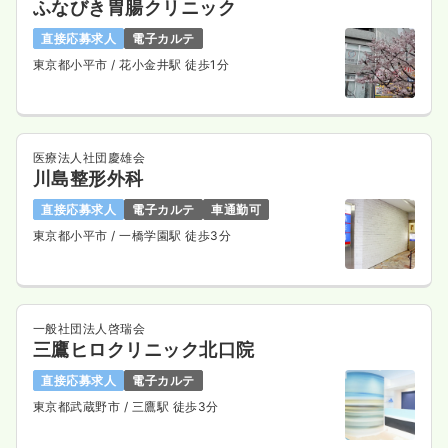
ふなびき胃腸クリニック
直接応募求人
電子カルテ
東京都小平市
/ 花小金井駅 徒歩1分
医療法人社団慶雄会
川島整形外科
直接応募求人
電子カルテ
車通勤可
東京都小平市
/ 一橋学園駅 徒歩3分
一般社団法人啓瑞会
三鷹ヒロクリニック北口院
直接応募求人
電子カルテ
東京都武蔵野市
/ 三鷹駅 徒歩3分