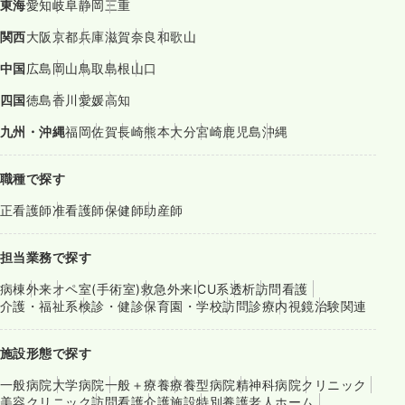
東海
愛知
岐阜
静岡
三重
関西
大阪
京都
兵庫
滋賀
奈良
和歌山
中国
広島
岡山
鳥取
島根
山口
四国
徳島
香川
愛媛
高知
九州・沖縄
福岡
佐賀
長崎
熊本
大分
宮崎
鹿児島
沖縄
職種で探す
正看護師
准看護師
保健師
助産師
担当業務で探す
病棟
外来
オペ室(手術室)
救急外来
ICU系
透析
訪問看護
介護・福祉系
検診・健診
保育園・学校
訪問診療
内視鏡
治験関連
施設形態で探す
一般病院
大学病院
一般＋療養
療養型病院
精神科病院
クリニック
美容クリニック
訪問看護
介護施設
特別養護老人ホーム