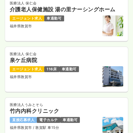
医療法人 保仁会
介護老人保健施設 湯の里ナーシングホーム
エージェント求人
車通勤可
福井県敦賀市
医療法人 保仁会
泉ケ丘病院
エージェント求人
116床
車通勤可
福井県敦賀市
医療法人うみとそら
竹内内科クリニック
直接応募求人
電子カルテ
車通勤可
福井県敦賀市
/ 敦賀駅 車15分