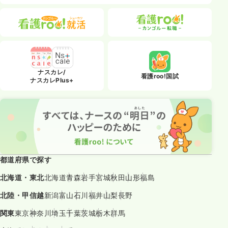
ナスカレ/
看護roo!国試
ナスカレPlus+
都道府県で探す
北海道・東北
北海道
青森
岩手
宮城
秋田
山形
福島
北陸・甲信越
新潟
富山
石川
福井
山梨
長野
関東
東京
神奈川
埼玉
千葉
茨城
栃木
群馬