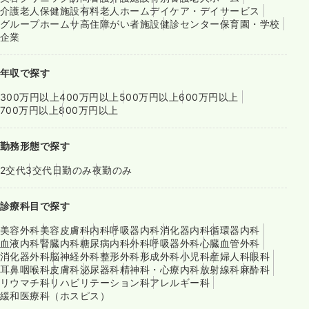
介護老人保健施設
有料老人ホーム
デイケア・デイサービス
グループホーム
サ高住
障がい者施設
健診センター
保育園・学校
企業
年収で探す
300万円以上
400万円以上
500万円以上
600万円以上
700万円以上
800万円以上
勤務形態で探す
2交代
3交代
日勤のみ
夜勤のみ
診療科目で探す
美容外科
美容皮膚科
内科
呼吸器内科
消化器内科
循環器内科
血液内科
腎臓内科
糖尿病内科
外科
呼吸器外科
心臓血管外科
消化器外科
脳神経外科
整形外科
形成外科
小児科
産婦人科
眼科
耳鼻咽喉科
皮膚科
泌尿器科
精神科・心療内科
放射線科
麻酔科
リウマチ科
リハビリテーション科
アレルギー科
緩和医療科（ホスピス）