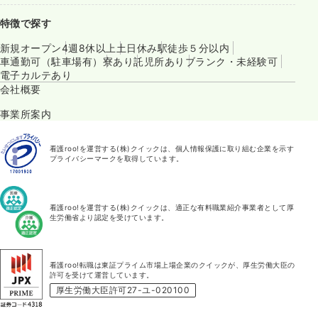
特徴で探す
新規オープン
4週8休以上
土日休み
駅徒歩５分以内
車通勤可（駐車場有）
寮あり
託児所あり
ブランク・未経験可
電子カルテあり
会社概要
事業所案内
看護roo!を運営する(株)クイックは、個人情報保護に取り組む企業を示す
プライバシーマークを取得しています。
看護roo!を運営する(株)クイックは、適正な有料職業紹介事業者として厚
生労働省より認定を受けています。
看護roo!転職は東証プライム市場上場企業のクイックが、厚生労働大臣の
許可を受けて運営しています。
厚生労働大臣許可27-ユ-020100