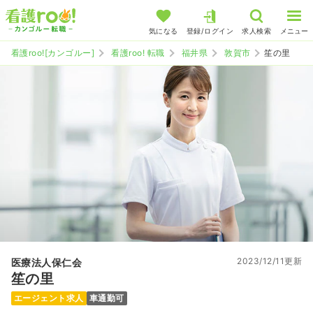
気になる
登録/ログイン
求人検索
メニュー
看護roo![カンゴルー]
看護roo! 転職
福井県
敦賀市
笙の里
2023/12/11更新
医療法人保仁会
笙の里
エージェント求人
車通勤可