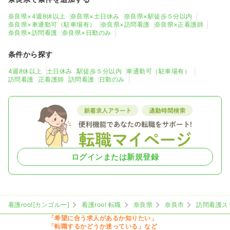
奈良県×4週8休以上
奈良県×土日休み
奈良県×駅徒歩５分以内
奈良県×車通勤可（駐車場有）
奈良県×訪問看護
奈良県×正看護師
奈良県×訪問看護
奈良県×日勤のみ
条件から探す
4週8休以上
土日休み
駅徒歩５分以内
車通勤可（駐車場有）
訪問看護
正看護師
訪問看護
日勤のみ
ログインまたは新規登録
看護roo![カンゴルー]
看護roo! 転職
奈良県
奈良市
訪問看護ス
「希望に合う求人があるか知りたい」
「転職するかどうか迷っている」など