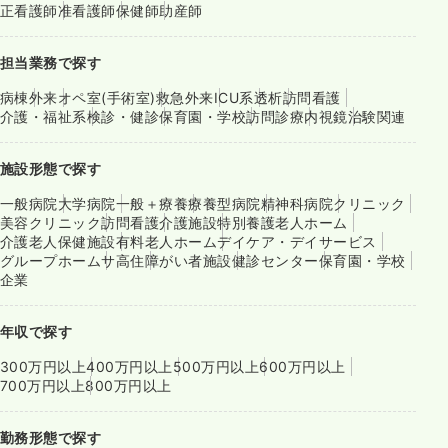
正看護師
准看護師
保健師
助産師
担当業務で探す
病棟
外来
オペ室(手術室)
救急外来
ICU系
透析
訪問看護
介護・福祉系
検診・健診
保育園・学校
訪問診療
内視鏡
治験関連
施設形態で探す
一般病院
大学病院
一般＋療養
療養型病院
精神科病院
クリニック
美容クリニック
訪問看護
介護施設
特別養護老人ホーム
介護老人保健施設
有料老人ホーム
デイケア・デイサービス
グループホーム
サ高住
障がい者施設
健診センター
保育園・学校
企業
年収で探す
300万円以上
400万円以上
500万円以上
600万円以上
700万円以上
800万円以上
勤務形態で探す