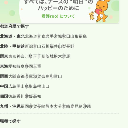
都道府県で探す
北海道・東北
北海道
青森
岩手
宮城
秋田
山形
福島
北陸・甲信越
新潟
富山
石川
福井
山梨
長野
関東
東京
神奈川
埼玉
千葉
茨城
栃木
群馬
東海
愛知
岐阜
静岡
三重
関西
大阪
京都
兵庫
滋賀
奈良
和歌山
中国
広島
岡山
鳥取
島根
山口
四国
徳島
香川
愛媛
高知
九州・沖縄
福岡
佐賀
長崎
熊本
大分
宮崎
鹿児島
沖縄
職種で探す