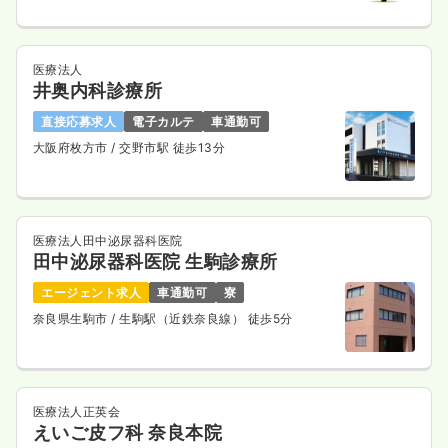
医療法人
井奥内科診療所
直接応募求人
電子カルテ
車通勤可
大阪府枚方市
/ 交野市駅 徒歩13分
医療法人田中泌尿器科医院
田中泌尿器科医院 生駒診療所
エージェント求人
車通勤可
寮
奈良県生駒市
/ 生駒駅（近鉄奈良線） 徒歩5分
医療法人正英会
えいご皮フ科 奈良本院