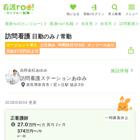
気になる
登録/ログイン
求人検索
メニュー
看護roo![カンゴルー]
看護roo! 転職
奈良県
奈良市
訪問看護ス
訪問看護
日勤のみ / 常勤
エージェント求人
土日休み
年間休日120日
オンコールあり
月給27万円以上可
合同会社あゆみ
施設情報
訪問看護ステーションあゆみ
奈良県奈良市 / 尼ヶ辻駅 徒歩3分
2026/06/04 更新
正看護師
一時募集休止
27.0
賞与 2ヶ月
万円〜
/月
374
万円〜
/年
※一例