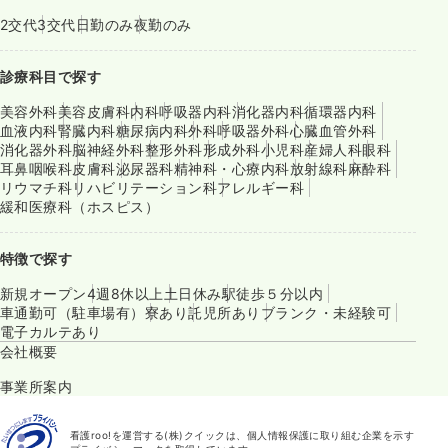
2交代
3交代
日勤のみ
夜勤のみ
診療科目で探す
美容外科
美容皮膚科
内科
呼吸器内科
消化器内科
循環器内科
血液内科
腎臓内科
糖尿病内科
外科
呼吸器外科
心臓血管外科
消化器外科
脳神経外科
整形外科
形成外科
小児科
産婦人科
眼科
耳鼻咽喉科
皮膚科
泌尿器科
精神科・心療内科
放射線科
麻酔科
リウマチ科
リハビリテーション科
アレルギー科
緩和医療科（ホスピス）
特徴で探す
新規オープン
4週8休以上
土日休み
駅徒歩５分以内
車通勤可（駐車場有）
寮あり
託児所あり
ブランク・未経験可
電子カルテあり
会社概要
事業所案内
看護roo!を運営する(株)クイックは、個人情報保護に取り組む企業を示す